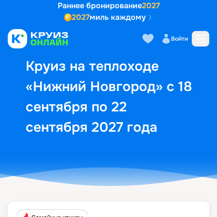
Раннее бронирование
2027
2027
миль каждому
Описание
Выбор кают
Маршрут и экск
Войти
Круиз на теплоходе
«Нижний Новгород» с 18
сентября по 22
сентября 2027 года