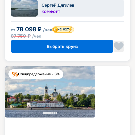
Сергей Дягилев
КОМФОРТ
78 098
₽
от
/чел
+2 027
87 750
₽
/чел
Выбрать круиз
Спецпредложение - 3%