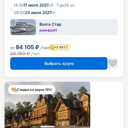
14:30
17 июля 2027
сб
7
дн
/
6
нч
08:00
23 июля 2027
пт
Волга Стар
КОМФОРТ
84 105
₽
от
/чел
+2 027
99 750
₽
/чел
Выбрать круиз
Скидка на круиз 15%!