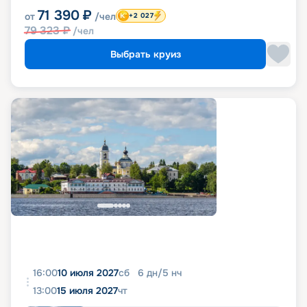
71 390
₽
от
/чел
+2 027
79 323
₽
/чел
Выбрать круиз
16:00
10 июля 2027
сб
6
дн
/
5
нч
13:00
15 июля 2027
чт