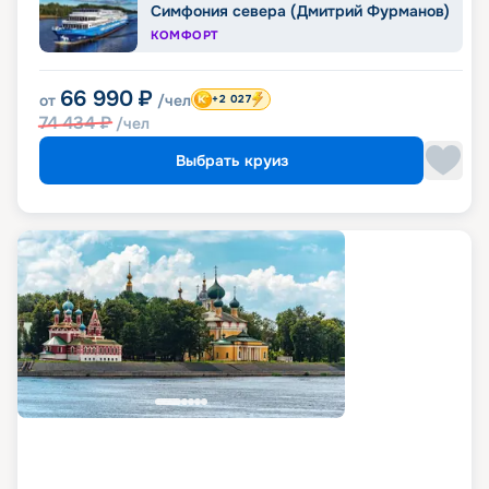
Симфония севера (Дмитрий Фурманов)
КОМФОРТ
66 990
₽
от
/чел
+2 027
74 434
₽
/чел
Выбрать круиз