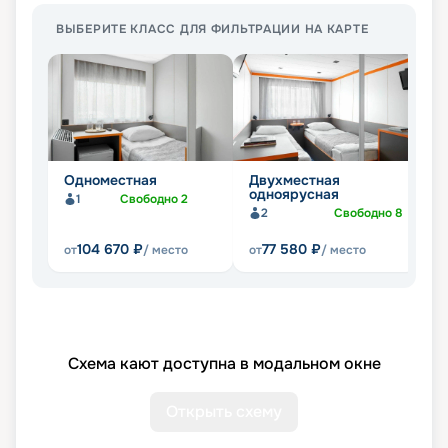
ВЫБЕРИТЕ КЛАСС ДЛЯ ФИЛЬТРАЦИИ НА КАРТЕ
Одноместная
Двухместная
Д
одноярусная
1
Свободно
2
2
Свободно
8
104 670
₽
77 580
₽
от
/ место
от
/ место
от
Схема кают доступна в модальном окне
Открыть схему