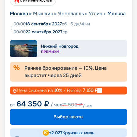
Семейные круизы
Москва
Мышкин
Ярославль
Углич
Москва
00:00
18 сентября 2027
сб
5
дн
/
4
нч
00:00
22 сентября 2027
ср
Нижний Новгород
ПРЕМИУМ
Раннее бронирование —
10
%. Цена
вырастет через
25
дней
Цена снижена на
10
%
/ Выгода
7 150
₽
64 350
₽
от
/ чел
71 500
₽
/ чел
Выбор каюты
+
2 027
Круизных миль