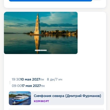
19:30
10 мая 2027
пн
8
дн
/
7
нч
09:00
17 мая 2027
пн
Симфония севера (Дмитрий Фурманов)
КОМФОРТ