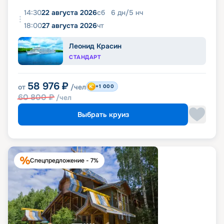
14:30
22 августа 2026
сб
6
дн
/
5
нч
18:00
27 августа 2026
чт
Леонид Красин
СТАНДАРТ
58 976
₽
от
/чел
+1 000
60 800
₽
/чел
Выбрать круиз
Спецпредложение - 7%