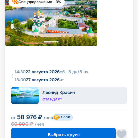
Спецпредложение - 3%
14:30
22 августа 2026
сб
6
дн
/
5
нч
18:00
27 августа 2026
чт
Леонид Красин
СТАНДАРТ
58 976
₽
от
/чел
+1 000
60 800
₽
/чел
Выбрать круиз