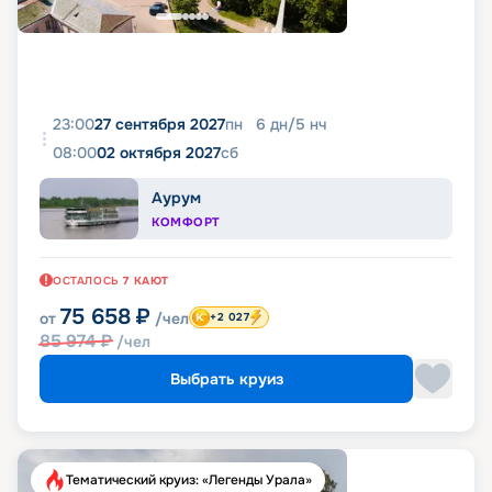
23:00
27 сентября 2027
пн
6
дн
/
5
нч
08:00
02 октября 2027
сб
Аурум
КОМФОРТ
ОСТАЛОСЬ
7
КАЮТ
75 658
₽
от
/чел
+2 027
85 974
₽
/чел
Выбрать круиз
Тематический круиз: «Легенды Урала»