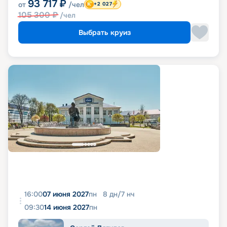
93 717
₽
от
/чел
+2 027
105 300
₽
/чел
Выбрать круиз
16:00
07 июня 2027
пн
8
дн
/
7
нч
09:30
14 июня 2027
пн