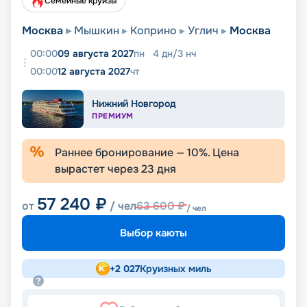
Семейные круизы
Москва
Мышкин
Коприно
Углич
Москва
00:00
09 августа 2027
пн
4
дн
/
3
нч
00:00
12 августа 2027
чт
Нижний Новгород
ПРЕМИУМ
Раннее бронирование —
10
%. Цена
вырастет через
23
дня
57 240
₽
от
/ чел
63 600
₽
/ чел
Выбор каюты
+
2 027
Круизных миль