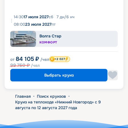
14:30
17 июля 2027
сб
7
дн
/
6
нч
08:00
23 июля 2027
пт
Волга Стар
КОМФОРТ
84 105
₽
от
/чел
+2 027
99 750
₽
/чел
Выбрать круиз
Главная
•
Поиск круизов
•
Круиз на теплоходе «Нижний Новгород» с 9
августа по 12 августа 2027 года