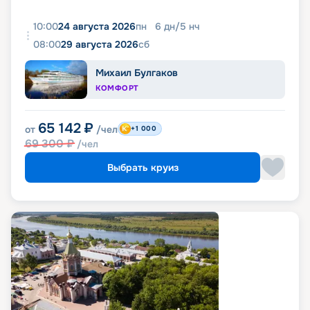
10:00
24 августа 2026
пн
6
дн
/
5
нч
08:00
29 августа 2026
сб
Михаил Булгаков
КОМФОРТ
65 142
₽
от
/чел
+1 000
69 300
₽
/чел
Выбрать круиз