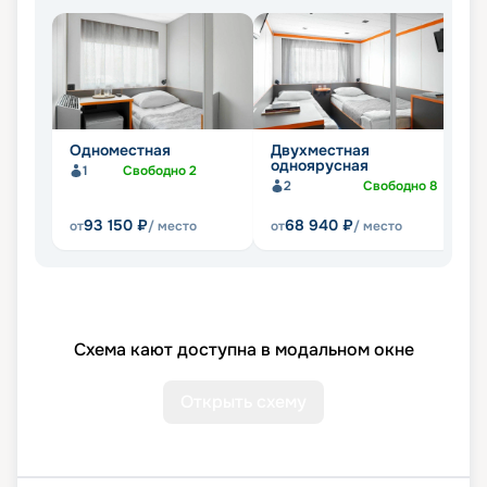
Одноместная
Двухместная
Д
одноярусная
1
Свободно
2
2
Свободно
8
93 150
₽
68 940
₽
от
/ место
от
/ место
от
Схема кают доступна в модальном окне
Открыть схему