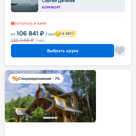
Сергей Дягилев
КОМФОРТ
ОСТАЛОСЬ
8
КАЮТ
106 841
₽
от
/чел
+2 027
120 046
₽
/чел
Выбрать круиз
Спецпредложение - 7%