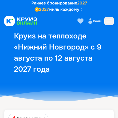
Раннее бронирование
2027
2027
миль каждому
Описание
Выбор кают
Маршрут и экск
Войти
Круиз на теплоходе
«Нижний Новгород» с 9
августа по 12 августа
2027 года