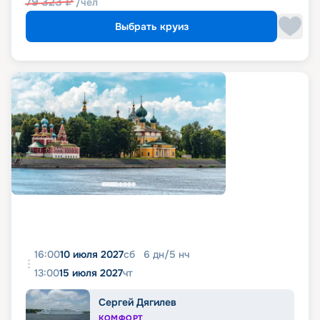
79 323
₽
/чел
Выбрать круиз
16:00
10 июля 2027
сб
6
дн
/
5
нч
13:00
15 июля 2027
чт
Сергей Дягилев
КОМФОРТ