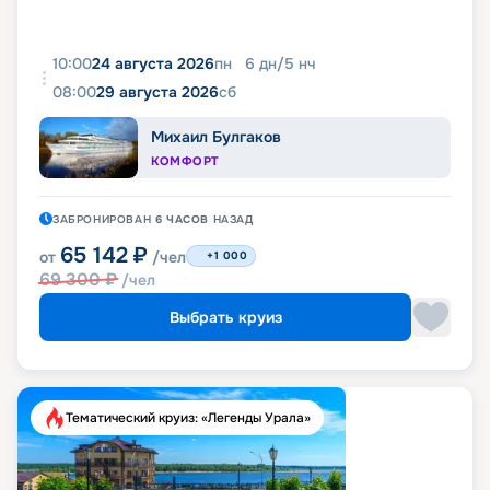
10:00
24 августа 2026
пн
6
дн
/
5
нч
08:00
29 августа 2026
сб
Михаил Булгаков
КОМФОРТ
ЗАБРОНИРОВАН
6 ЧАСОВ
НАЗАД
65 142
₽
от
/чел
+1 000
69 300
₽
/чел
Выбрать круиз
Тематический круиз: «Легенды Урала»