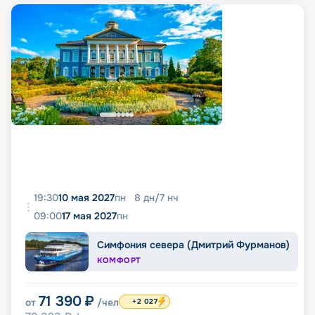
19:30
10 мая 2027
пн
8
дн
/
7
нч
09:00
17 мая 2027
пн
Симфония севера (Дмитрий Фурманов)
КОМФОРТ
71 390
₽
от
/чел
+2 027