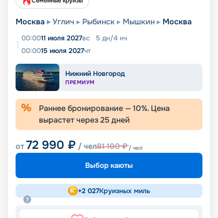
Семейные круизы
Москва
Углич
Рыбинск
Мышкин
Москва
00:00
11 июля 2027
вс
5
дн
/
4
нч
00:00
15 июля 2027
чт
Нижний Новгород
ПРЕМИУМ
Раннее бронирование —
10
%. Цена
вырастет через
25
дней
72 990
₽
от
/ чел
81 100
₽
/ чел
Выбор каюты
+
2 027
Круизных миль