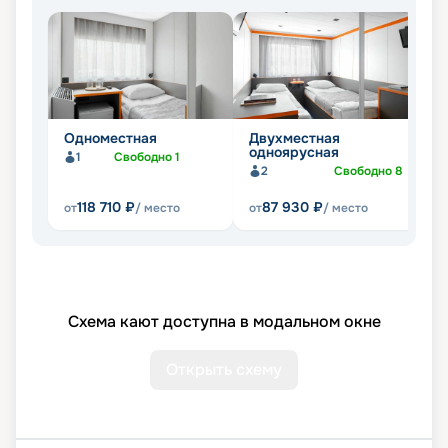
Одноместная
Двухместная
Д
одноярусная
1
Свободно
1
2
Свободно
8
118 710
₽
87 930
₽
от
/ место
от
/ место
от
Схема кают доступна в модальном окне
Открыть схему