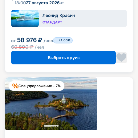
18:00
27 августа 2026
чт
Леонид Красин
СТАНДАРТ
58 976
₽
от
/чел
+1 000
60 800
₽
/чел
Выбрать круиз
Спецпредложение - 7%