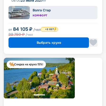
08:00
23 июля 2027
пт
Волга Стар
КОМФОРТ
84 105
₽
от
/чел
+2 027
99 750
₽
/чел
Выбрать круиз
Скидка на круиз 15%!