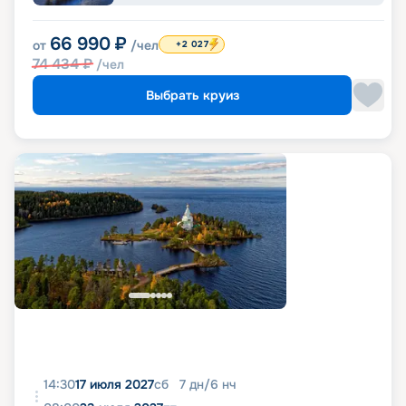
66 990
₽
от
/чел
+2 027
74 434
₽
/чел
Выбрать круиз
14:30
17 июля 2027
сб
7
дн
/
6
нч