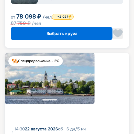
78 098
₽
от
/чел
+2 027
87 750
₽
/чел
Выбрать круиз
Спецпредложение - 3%
14:30
22 августа 2026
сб
6
дн
/
5
нч