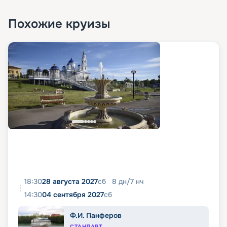
Похожие круизы
18:30
28 августа 2027
сб
8
дн
/
7
нч
14:30
04 сентября 2027
сб
Ф.И. Панферов
СТАНДАРТ