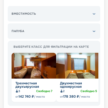
ВМЕСТИМОСТЬ
ПАЛУБА
ВЫБЕРИТЕ КЛАСС ДЛЯ ФИЛЬТРАЦИИ НА КАРТЕ
Трехместная
Двухместная
П
двухъярусная
одноярусная
д
3
Свободно
7
2
Свободно
5
142 740
₽
178 380
₽
от
/ место
от
/ место
от