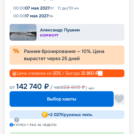
00:00
07 мая 2027
пт
11
дн
/
10
нч
00:00
17 мая 2027
пн
Александр Пушкин
КОМФОРТ
Раннее бронирование —
10
%. Цена
вырастет через
25
дней
Цена снижена на
10
%
/ Выгода
15 860
₽
142 740
₽
от
/ чел
158 600
₽
/ чел
Выбор каюты
+
2 027
Круизных миль
КУПЛЕН
1
РАЗ
ЗА НЕДЕЛЮ