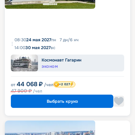
08:30
24 мая 2027
пн
7
дн
/
6
нч
14:00
30 мая 2027
вс
Космонавт Гагарин
ЭКОНОМ
44 068
₽
от
/чел
+2 027
47 900
₽
/чел
Выбрать круиз