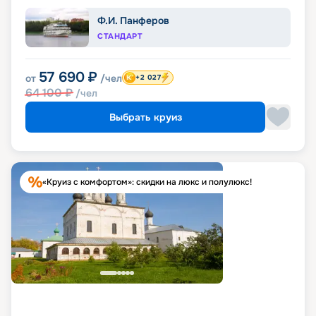
Ф.И. Панферов
СТАНДАРТ
57 690
₽
от
/чел
+2 027
64 100
₽
/чел
Выбрать круиз
«Круиз с комфортом»: скидки на люкс и полулюкс!