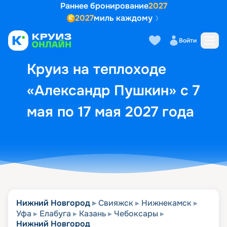
Раннее бронирование
2027
2027
миль каждому
Описание
Выбор кают
Маршрут и экск
Войти
Круиз на теплоходе
«Александр Пушкин» с 7
мая по 17 мая 2027 года
Нижний Новгород
Свияжск
Нижнекамск
Уфа
Елабуга
Казань
Чебоксары
Нижний Новгород