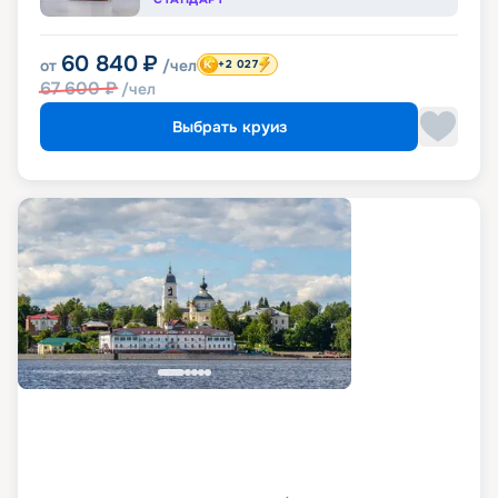
60 840
₽
от
/чел
+2 027
67 600
₽
/чел
Выбрать круиз