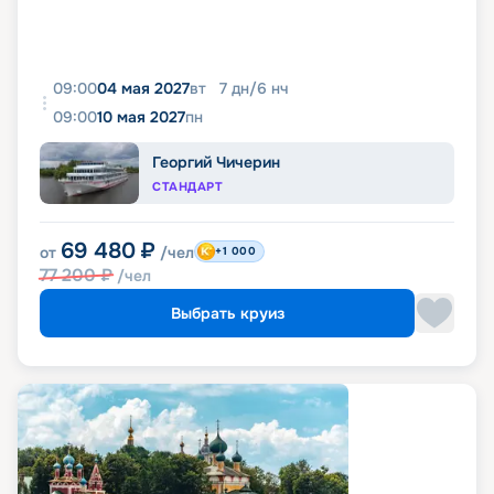
09:00
04 мая 2027
вт
7
дн
/
6
нч
09:00
10 мая 2027
пн
Георгий Чичерин
СТАНДАРТ
69 480
₽
от
/чел
+1 000
77 200
₽
/чел
Выбрать круиз