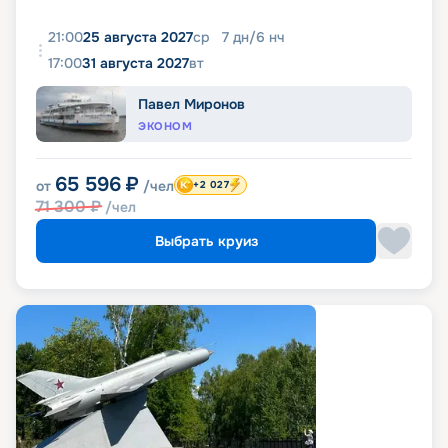
21:00
25 августа 2027
ср
7
дн
/
6
нч
17:00
31 августа 2027
вт
Павел Миронов
ЭКОНОМ
65 596
₽
от
/чел
+2 027
71 300
₽
/чел
Выбрать круиз