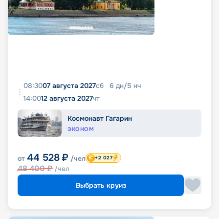
08:30
07 августа 2027
сб
6
дн
/
5
нч
14:00
12 августа 2027
чт
Космонавт Гагарин
ЭКОНОМ
44 528
₽
от
/чел
+2 027
48 400
₽
/чел
Выбрать круиз