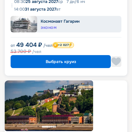
08:30
25 августа 2027
ср
7
дн
/
6
нч
14:00
31 августа 2027
вт
Космонавт Гагарин
ЭКОНОМ
49 404
₽
от
/чел
+2 027
53 700
₽
/чел
Выбрать круиз