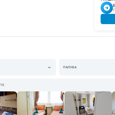
Скидки
места
-
15
%
Скидк
-
5
%
о
Скидк
ПАЛУБА
ТЕ