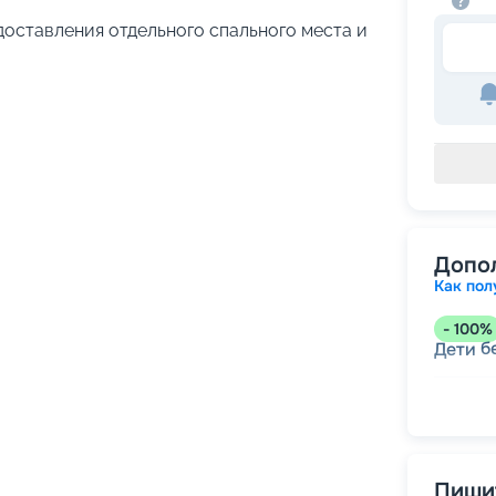
едоставления отдельного спального места и
Допо
Как пол
-
100
%
б
Дети
-
50
%
Непол
-
30
%
Пишит