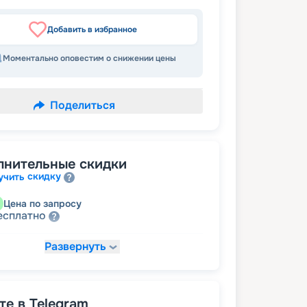
Добавить в избранное
Моментально оповестим о снижении цены
Поделиться
лнительные скидки
скидку
учить
Цена по запросу
есплатно
Развернуть
7 350
₽
/ турист
от
размещение
ное
10 290
₽
/ турист
от
е в Telegram