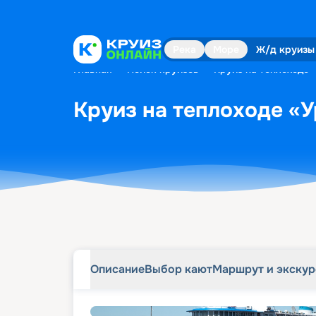
Описание
Выбор кают
Маршрут и экску
Река
Море
Ж/д круизы
Главная
•
Поиск круизов
•
Круиз на теплоходе «
Круиз на теплоходе «Ур
Описание
Выбор кают
Маршрут и экску