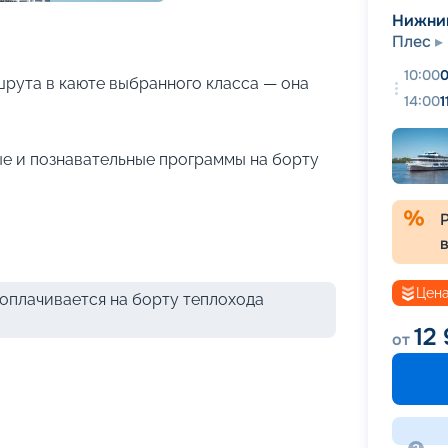
+
29
фотографий
Нижни
Плес
10:00
0
рута в каюте выбранного класса — она
14:00
1
е и познавательные программы на борту
Цена
оплачивается на борту теплохода
12
от