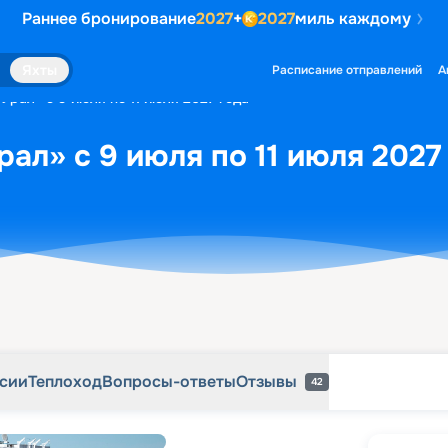
Раннее бронирование
2027
+
2027
миль каждому
рсии
Теплоход
Вопросы-ответы
Отзывы
42
Яхты
Расписание отправлений
А
Урал» с 9 июля по 11 июля 2027 года
ал» с 9 июля по 11 июля 2027
рсии
Теплоход
Вопросы-ответы
Отзывы
42