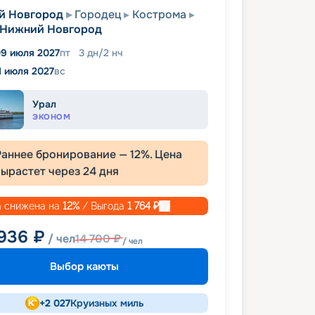
й Новгород
Городец
Кострома
Нижний Новгород
9 июля 2027
пт
3
дн
/
2
нч
1 июля 2027
вс
Урал
ЭКОНОМ
Раннее бронирование —
12
%. Цена
вырастет через
24
дня
 снижена на
12
%
/ Выгода
1 764
₽
 936
₽
/ чел
14 700
₽
/ чел
Выбор каюты
+
2 027
Круизных миль