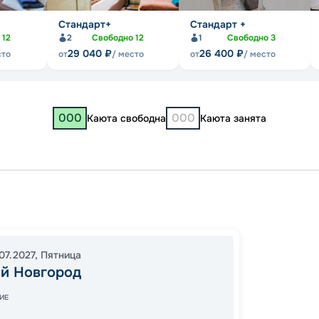
Стандарт+
Стандарт +
о
12
2
Свободно
12
1
Свободно
3
29 040
₽
26 400
₽
сто
от
/ место
от
/ место
000
000
Каюта свободна
Каюта занята
Нижни
Плес
10:00
0
07.2027
,
Пятница
й Новгород
14:00
1
ИЕ