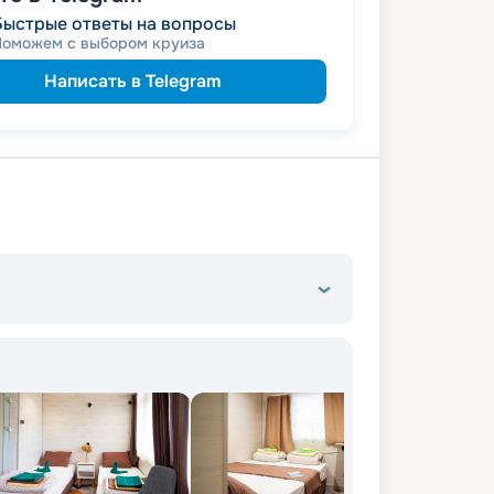
 за размещение на дополнительных
Быстрые ответы на вопросы
Поможем с выбором круиза
Написать в Telegram
12 495
₽
/ турист
от
детям
а
13 965
₽
/ турист
т
пенсионерам
а