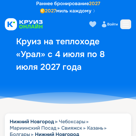
Раннее бронирование
2027
2027
миль каждому
Описание
Выбор кают
Маршрут и экск
Войти
Круиз на теплоходе
«Урал» с 4 июля по 8
июля 2027 года
Нижний Новгород
Чебоксары
Мариинский Посад
Свияжск
Казань
Болгары
Нижний Новгород