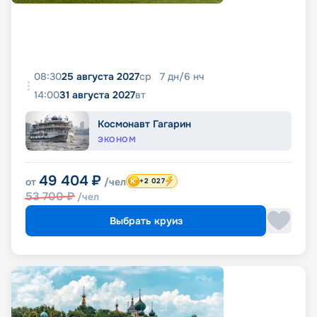
08:30
25 августа 2027
ср
7
дн
/
6
нч
14:00
31 августа 2027
вт
Космонавт Гагарин
ЭКОНОМ
49 404
₽
от
/чел
+2 027
53 700
₽
/чел
Выбрать круиз