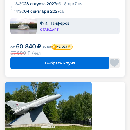
18:30
28 августа 2027
сб
8
дн
/
7
нч
14:30
04 сентября 2027
сб
Ф.И. Панферов
СТАНДАРТ
60 840
₽
от
/чел
+2 027
67 600
₽
/чел
Выбрать круиз