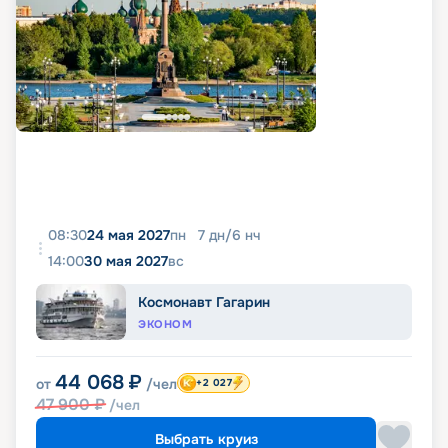
08:30
24 мая 2027
пн
7
дн
/
6
нч
14:00
30 мая 2027
вс
Космонавт Гагарин
ЭКОНОМ
44 068
₽
от
/чел
+2 027
47 900
₽
/чел
Выбрать круиз