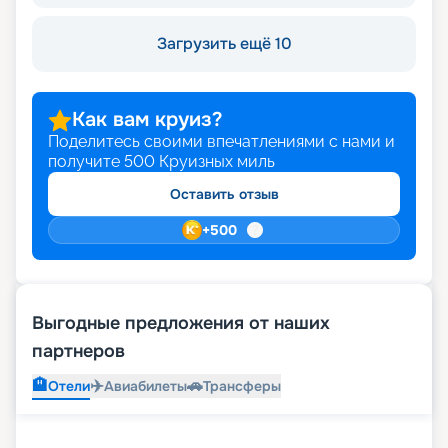
Загрузить ещё 10
Как вам круиз?
Поделитесь своими впечатлениями с нами и
получите
500
Круизных миль
Оставить отзыв
+
500
Выгодные предложения от наших
партнеров
🏨
✈️
🚗
Отели
Авиабилеты
Трансферы