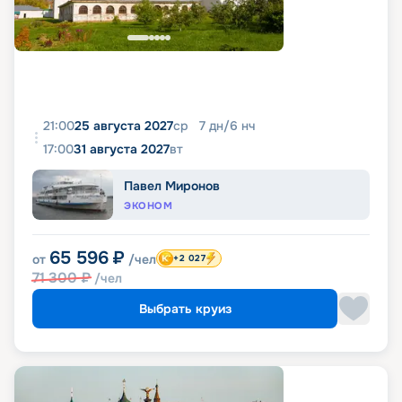
21:00
25 августа 2027
ср
7
дн
/
6
нч
17:00
31 августа 2027
вт
Павел Миронов
ЭКОНОМ
65 596
₽
от
/чел
+2 027
71 300
₽
/чел
Выбрать круиз