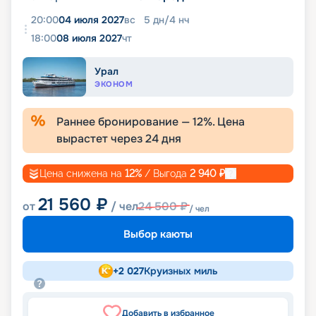
20:00
04 июля 2027
вс
5
дн
/
4
нч
18:00
08 июля 2027
чт
Урал
ЭКОНОМ
Раннее бронирование —
12
%. Цена
вырастет через
24
дня
Цена снижена на
12
%
/ Выгода
2 940
₽
21 560
₽
от
/ чел
24 500
₽
/ чел
Выбор каюты
+
2 027
Круизных миль
Добавить в избранное