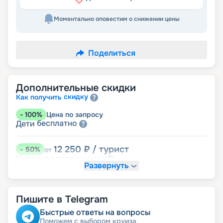
Моментально оповестим о снижении цены
Поделиться
Дополнительные скидки
скидку
Как получить
-
100
%
Цена по запросу
бесплатно
Дети
12 250
₽
/ турист
-
50
%
от
размещение
Неполное
Развернуть
17 150
₽
/ турист
-
30
%
от
Скидки за размещение на дополнительных
Пишите в Telegram
места
Быстрые ответы на вопросы
Поможем с выбором круиза