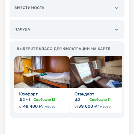
ВМЕСТИМОСТЬ
ПАЛУБА
ВЫБЕРИТЕ КЛАСС ДЛЯ ФИЛЬТРАЦИИ НА КАРТЕ
Комфорт
Стандарт
С
2 + 1
Свободно
12
2
Свободно
11
48 400
₽
39 600
₽
от
/ место
от
/ место
от