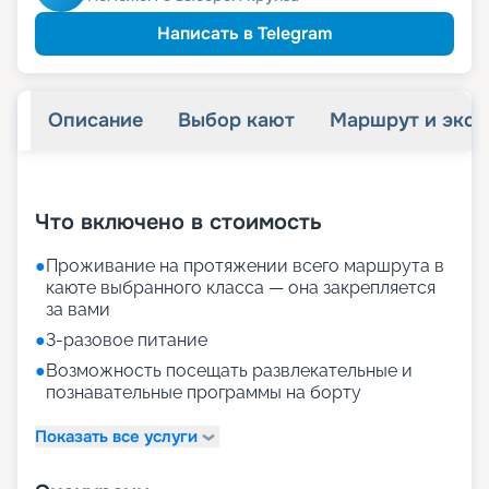
20 825
₽
/ турист
-
15
%
от
детям
Скидка
Написать в Telegram
23 275
₽
/ турист
-
5
%
от
пенсионерам
Скидка
Описание
Выбор кают
Маршрут и экск
+
21
фотографий
Что включено в стоимость
●
Проживание на протяжении всего маршрута в
каюте выбранного класса — она закрепляется
за вами
●
3-разовое питание
●
Возможность посещать развлекательные и
познавательные программы на борту
Показать все услуги