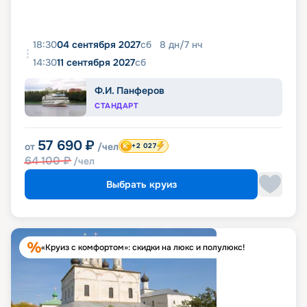
18:30
04 сентября 2027
сб
8
дн
/
7
нч
14:30
11 сентября 2027
сб
Ф.И. Панферов
СТАНДАРТ
57 690
₽
от
/чел
+2 027
64 100
₽
/чел
Выбрать круиз
«Круиз с комфортом»: скидки на люкс и полулюкс!