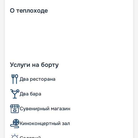
О
теплоходе
Услуги на борту
Два ресторана
Два бара
Сувенирный магазин
Киноконцертный зал