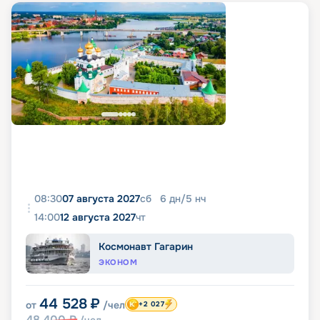
08:30
07 августа 2027
сб
6
дн
/
5
нч
14:00
12 августа 2027
чт
Космонавт Гагарин
ЭКОНОМ
44 528
₽
от
/чел
+2 027
48 400
₽