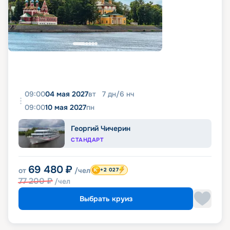
09:00
04 мая 2027
вт
7
дн
/
6
нч
09:00
10 мая 2027
пн
Георгий Чичерин
СТАНДАРТ
69 480
₽
от
/чел
+2 027
77 200
₽
/чел
Выбрать круиз