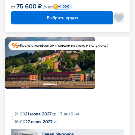
75 600
₽
от
/чел
+1 000
Выбрать круиз
«Круиз с комфортом»: скидки на люкс и полулюкс!
21:00
21 июля 2027
ср
7
дн
/
6
нч
16:00
27 июля 2027
вт
Павел Миронов