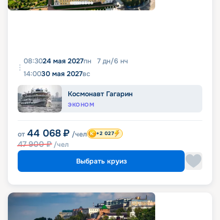
08:30
24 мая 2027
пн
7
дн
/
6
нч
14:00
30 мая 2027
вс
Космонавт Гагарин
ЭКОНОМ
44 068
₽
от
/чел
+2 027
47 900
₽
/чел
Выбрать круиз