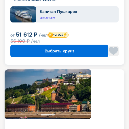
Капитан Пушкарев
ЭКОНОМ
51 612
₽
от
/чел
+2 027
56 100
₽
/чел
Выбрать круиз