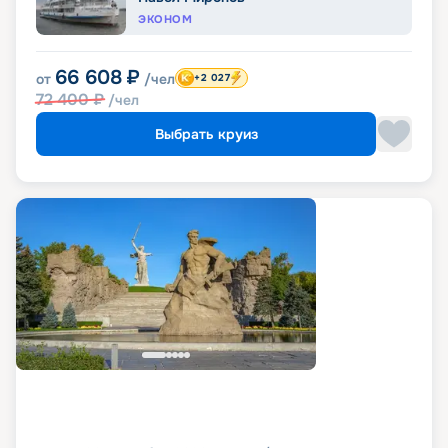
ЭКОНОМ
66 608
₽
от
/чел
+2 027
72 400
₽
/чел
Выбрать круиз