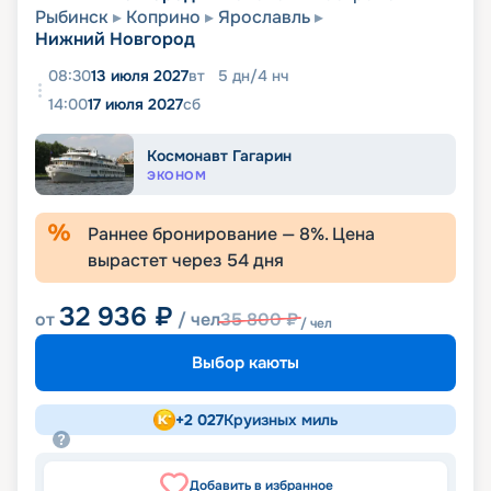
Рыбинск
Коприно
Ярославль
Нижний Новгород
08:30
13 июля 2027
вт
5
дн
/
4
нч
14:00
17 июля 2027
сб
Космонавт Гагарин
ЭКОНОМ
Раннее бронирование —
8
%. Цена
вырастет через
54
дня
32 936
₽
от
/ чел
35 800
₽
/ чел
Выбор каюты
+
2 027
Круизных миль
Добавить в избранное