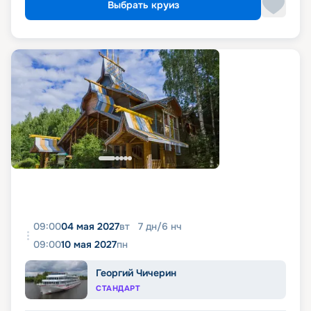
Выбрать круиз
09:00
04 мая 2027
вт
7
дн
/
6
нч
09:00
10 мая 2027
пн
Георгий Чичерин
СТАНДАРТ