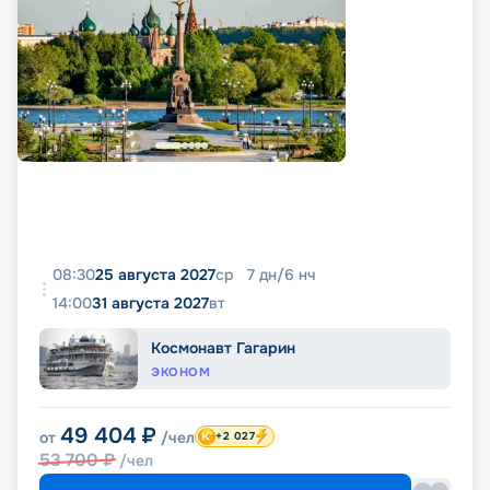
08:30
25 августа 2027
ср
7
дн
/
6
нч
14:00
31 августа 2027
вт
Космонавт Гагарин
ЭКОНОМ
49 404
₽
от
/чел
+2 027
53 700
₽
/чел