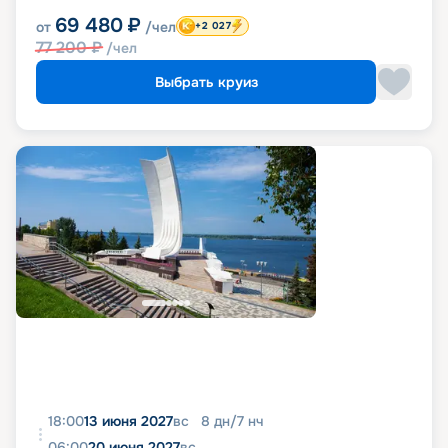
69 480
₽
от
/чел
+2 027
77 200
₽
/чел
Выбрать круиз
18:00
13 июня 2027
вс
8
дн
/
7
нч
06:00
20 июня 2027
вс