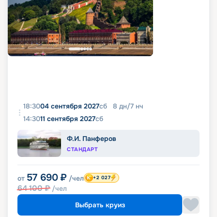
18:30
04 сентября 2027
сб
8
дн
/
7
нч
14:30
11 сентября 2027
сб
Ф.И. Панферов
СТАНДАРТ
57 690
₽
от
/чел
+2 027
64 100
₽
/чел
Выбрать круиз