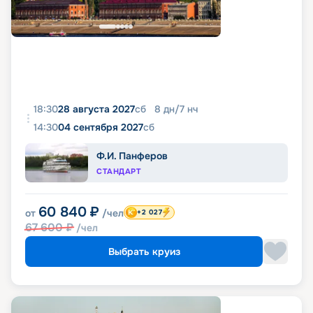
18:30
28 августа 2027
сб
8
дн
/
7
нч
14:30
04 сентября 2027
сб
Ф.И. Панферов
СТАНДАРТ
60 840
₽
от
/чел
+2 027
67 600
₽
/чел
Выбрать круиз