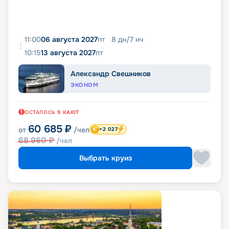
11:00
06 августа 2027
пт
8
дн
/
7
нч
10:15
13 августа 2027
пт
Александр Свешников
ЭКОНОМ
ОСТАЛОСЬ
9
КАЮТ
60 685
₽
от
/чел
+2 027
68 960
₽
/чел
Выбрать круиз