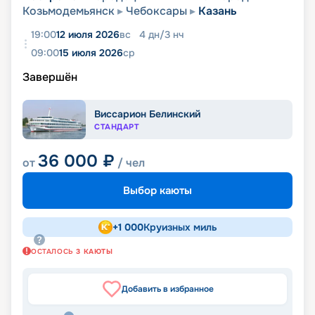
Козьмодемьянск
Чебоксары
Казань
19:00
12 июля 2026
вс
4
дн
/
3
нч
09:00
15 июля 2026
ср
Завершён
Виссарион Белинский
СТАНДАРТ
36 000
₽
от
/ чел
Выбор каюты
+
1 000
Круизных миль
ОСТАЛОСЬ
3
КАЮТЫ
Добавить в избранное