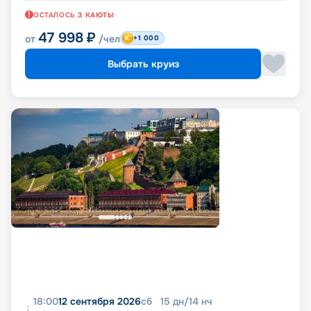
ОСТАЛОСЬ
3
КАЮТЫ
47 998
₽
от
/чел
+1 000
Выбрать круиз
18:00
12 сентября 2026
сб
15
дн
/
14
нч