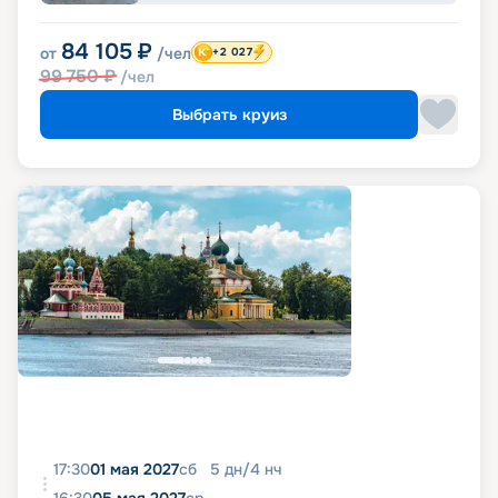
84 105
₽
от
/чел
+2 027
99 750
₽
/чел
Выбрать круиз
17:30
01 мая 2027
сб
5
дн
/
4
нч