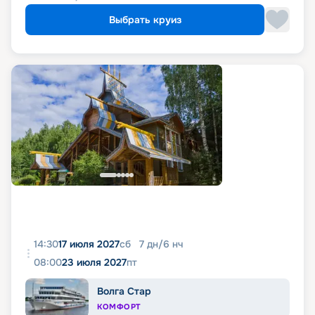
Выбрать круиз
14:30
17 июля 2027
сб
7
дн
/
6
нч
08:00
23 июля 2027
пт
Волга Стар
КОМФОРТ