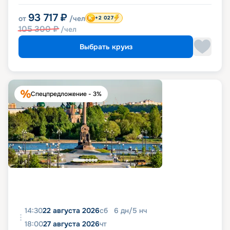
93 717
₽
от
/чел
+2 027
105 300
₽
/чел
Выбрать круиз
Спецпредложение - 3%
14:30
22 августа 2026
сб
6
дн
/
5
нч
18:00
27 августа 2026
чт