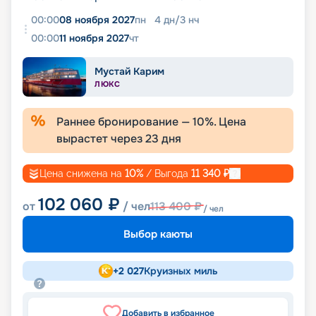
00:00
08 ноября 2027
пн
4
дн
/
3
нч
00:00
11 ноября 2027
чт
Мустай Карим
ЛЮКС
Раннее бронирование —
10
%. Цена
вырастет через
23
дня
Цена снижена на
10
%
/ Выгода
11 340
₽
102 060
₽
от
/ чел
113 400
₽
/ чел
Выбор каюты
+
2 027
Круизных миль
Добавить в избранное