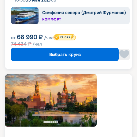
16:30
05 мая 2027
ср
Симфония севера (Дмитрий Фурманов)
КОМФОРТ
66 990
₽
от
/чел
+2 027
74 434
₽
/чел
Выбрать круиз