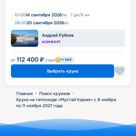
10:00
14 сентября 2026
пн
7
дн
/
6
нч
08:00
20 сентября 2026
вс
Андрей Рублев
КОМФОРТ
112 400
₽
от
/чел
+1 000
Выбрать круиз
Главная
•
Поиск круизов
•
Круиз на теплоходе «Мустай Карим» с 8 ноября
по 11 ноября 2027 года