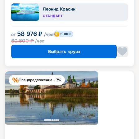
Леонид Красин
СТАНДАРТ
58 976
₽
от
/чел
+1 000
60 800
₽
/чел
Выбрать круиз
Спецпредложение - 7%