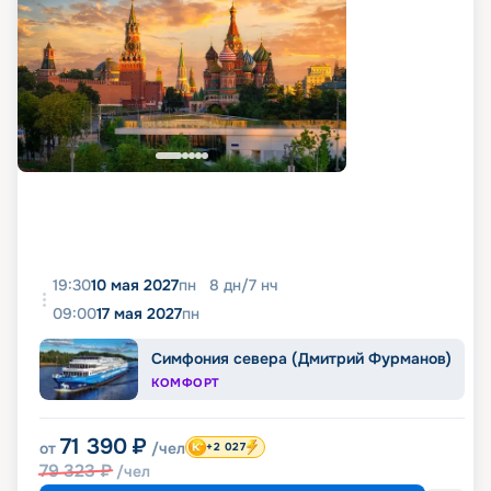
19:30
10 мая 2027
пн
8
дн
/
7
нч
09:00
17 мая 2027
пн
Симфония севера (Дмитрий Фурманов)
КОМФОРТ
71 390
₽
от
/чел
+2 027
79 323
₽
/чел