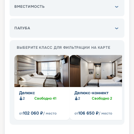
ВМЕСТИМОСТЬ
ПАЛУБА
ВЫБЕРИТЕ КЛАСС ДЛЯ ФИЛЬТРАЦИИ НА КАРТЕ
Делюкс
Делюкс-коннект
Л
б
2
Свободно
41
2
Свободно
2
Не
102 060
₽
106 650
₽
от
/ место
от
/ место