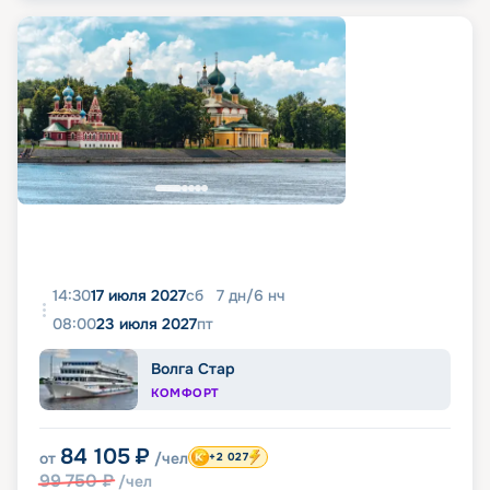
14:30
17 июля 2027
сб
7
дн
/
6
нч
08:00
23 июля 2027
пт
Волга Стар
КОМФОРТ
84 105
₽
от
/чел
+2 027
99 750
₽
/чел