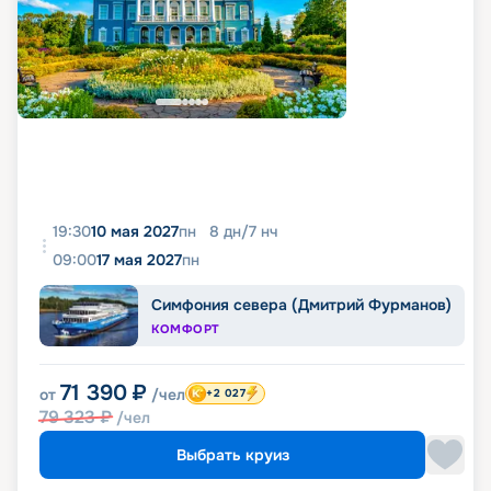
19:30
10 мая 2027
пн
8
дн
/
7
нч
09:00
17 мая 2027
пн
Симфония севера (Дмитрий Фурманов)
КОМФОРТ
71 390
₽
от
/чел
+2 027
79 323
₽
/чел
Выбрать круиз