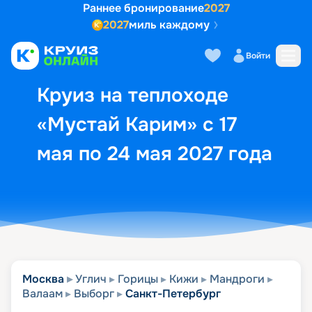
Раннее бронирование
2027
2027
миль каждому
Описание
Выбор кают
Маршрут и экск
Войти
Круиз на теплоходе
«Мустай Карим» с 17
мая по 24 мая 2027 года
Москва
Углич
Горицы
Кижи
Мандроги
Валаам
Выборг
Санкт-Петербург