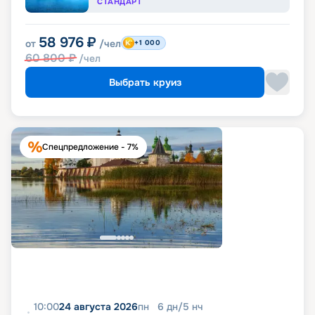
СТАНДАРТ
58 976
₽
от
/чел
+1 000
60 800
₽
/чел
Выбрать круиз
Спецпредложение - 7%
10:00
24 августа 2026
пн
6
дн
/
5
нч