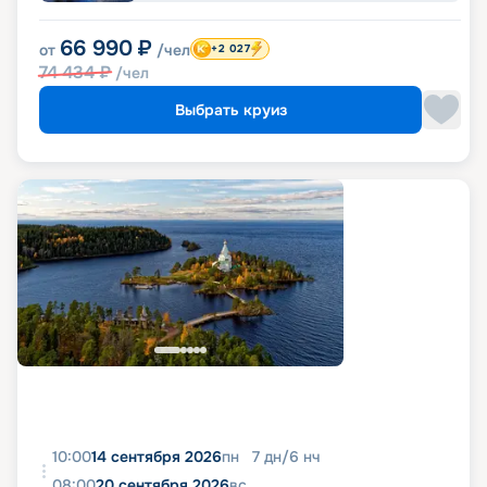
66 990
₽
от
/чел
+2 027
74 434
₽
/чел
Выбрать круиз
10:00
14 сентября 2026
пн
7
дн
/
6
нч
08:00
20 сентября 2026
вс