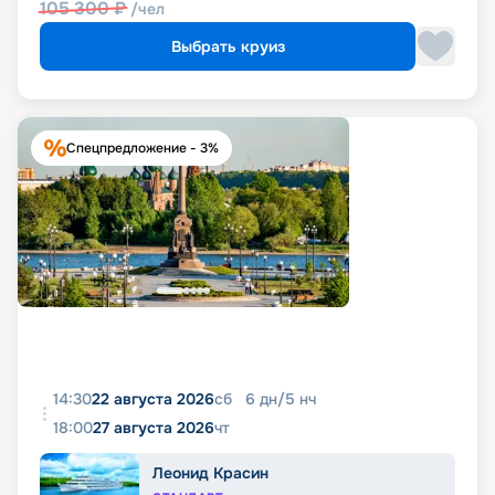
105 300
₽
/чел
Выбрать круиз
Спецпредложение - 3%
14:30
22 августа 2026
сб
6
дн
/
5
нч
18:00
27 августа 2026
чт
Леонид Красин