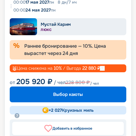
00:00
17 мая 2027
пн
8
дн
/
7
нч
00:00
24 мая 2027
пн
Мустай Карим
ЛЮКС
Раннее бронирование —
10
%. Цена
вырастет через
24
дня
Цена снижена на
10
%
/ Выгода
22 880
₽
205 920
₽
от
/ чел
228 800
₽
/ чел
Выбор каюты
+
2 027
Круизных миль
Добавить в избранное