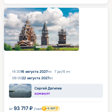
14:30
16 августа 2027
пн
7
дн
/
6
нч
08:00
22 августа 2027
вс
Сергей Дягилев
КОМФОРТ
93 717
₽
от
/чел
+2 027