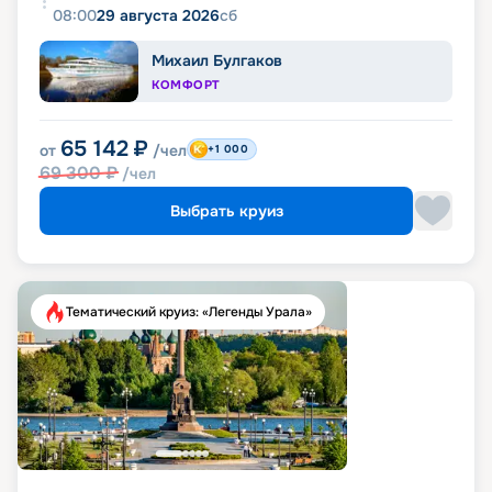
08:00
29 августа 2026
сб
Михаил Булгаков
КОМФОРТ
65 142
₽
от
/чел
+1 000
69 300
₽
/чел
Выбрать круиз
Тематический круиз: «Легенды Урала»