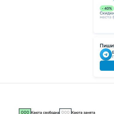
-
40
%
Скидки
места
-
30
%
Непол
Пишит
-
10
%
Скидк
Скидк
000
000
Каюта свободна
Каюта занята