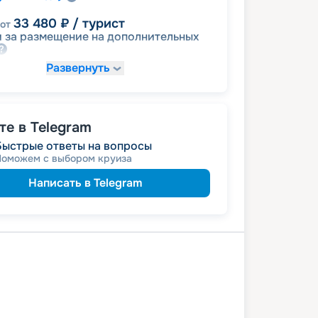
33 480
₽
/ турист
от
 за размещение на дополнительных
Развернуть
39 060
₽
/ турист
от
размещение
ное
е в Telegram
50 220
₽
/ турист
от
Быстрые ответы на вопросы
детям
а
Поможем с выбором круиза
пенсионерам
а
Написать в Telegram