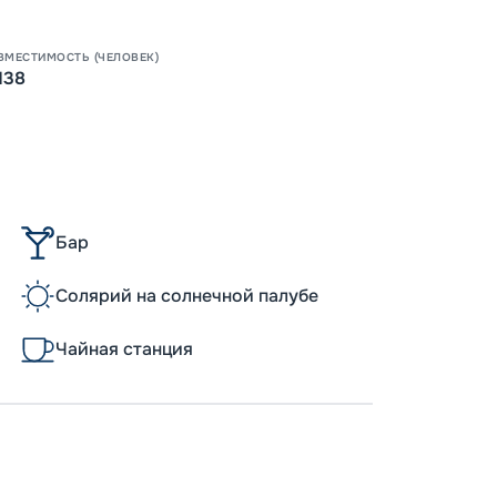
ВМЕСТИМОСТЬ (ЧЕЛОВЕК)
138
Допо
Как пол
-
40
%
Скидки
места
Бар
-
30
%
Непол
Солярий на солнечной палубе
Пишит
-
10
%
Чайная станция
Скидк
Скидк