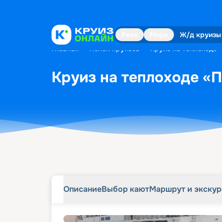
Описание
Выбор кают
Маршрут и экску
Река
Море
Ж/д круизы
Главная
•
Поиск круизов
•
Круиз на теплоходе 
Круиз на теплоходе «П
Описание
Выбор кают
Маршрут и экску