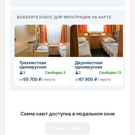
ВЫБЕРИТЕ КЛАСС ДЛЯ ФИЛЬТРАЦИИ НА КАРТЕ
Трехместная
Двухместная
Д
одноярусная
одноярусная
д
3
Свободно
3
2
Свободно
13
55 700
₽
67 900
₽
от
/ место
от
/ место
от
Схема кают доступна в модальном окне
Открыть схему