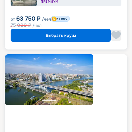
ПРЕМИУМ
63 750
₽
от
/чел
+1 000
75 000
₽
/чел
Выбрать круиз