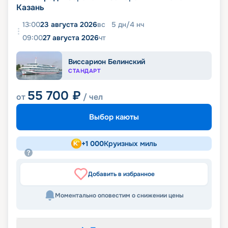
Казань
13:00
23 августа 2026
вс
5
дн
/
4
нч
09:00
27 августа 2026
чт
Виссарион Белинский
СТАНДАРТ
55 700
₽
от
/ чел
Выбор каюты
+
1 000
Круизных миль
Добавить в избранное
Моментально оповестим о снижении цены