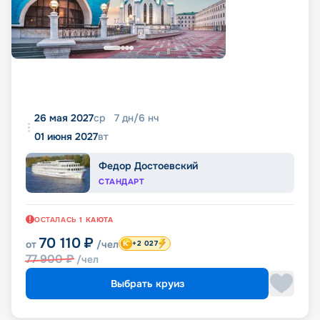
26 мая 2027
ср
7
дн
/
6
нч
01 июня 2027
вт
Федор Достоевский
СТАНДАРТ
ОСТАЛАСЬ
1
КАЮТА
70 110
₽
от
/чел
+2 027
77 900
₽
/чел
Выбрать круиз