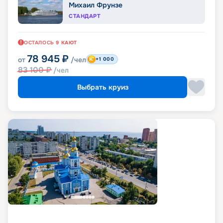
Михаил Фрунзе
СТАНДАРТ
ОСТАЛОСЬ
9
КАЮТ
78 945
₽
от
/чел
+1 000
83 100
₽
/чел
Выбрать круиз