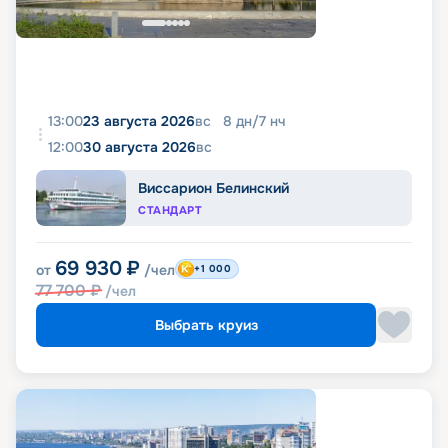
13:00
23 августа 2026
вс
8
дн
/
7
нч
12:00
30 августа 2026
вс
Виссарион Белинский
СТАНДАРТ
69 930
₽
от
/чел
+1 000
77 700
₽
/чел
Выбрать круиз