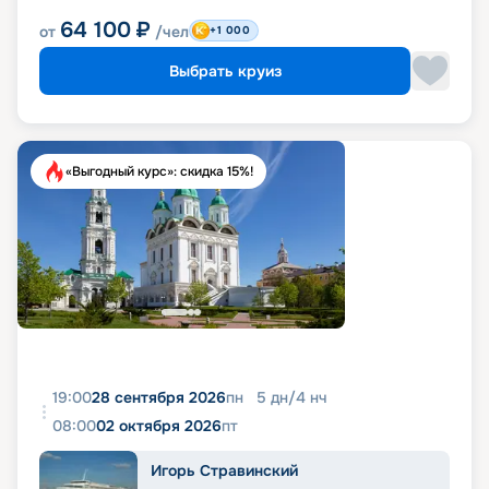
64 100
₽
от
/чел
+1 000
Выбрать круиз
«Выгодный курс»: скидка 15%!
19:00
28 сентября 2026
пн
5
дн
/
4
нч
08:00
02 октября 2026
пт
Игорь Стравинский