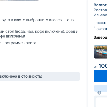
+
23
фотографий
Волгог
Ростов
Ильевк
рута в каюте выбранного класса — она
11:00
0
09:30
й стол (вода, чай, кофе включены), обед и
офе включены)
Завер
о программе круиза
10
от
включена в стоимость)