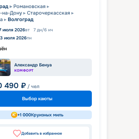
рад
Романовская
-на-Дону
Старочеркасская
а
Волгоград
7 июля 2026
вт
7
дн
/
6
нч
13 июля 2026
пн
шён
Александр Бенуа
КОМФОРТ
0 490
₽
/ чел
Выбор каюты
+
1 000
Круизных миль
Добавить в избранное