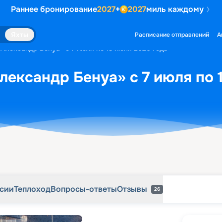
Раннее бронирование
2027
+
2027
миль каждому
рсии
Теплоход
Вопросы-ответы
Отзывы
26
Яхты
Расписание отправлений
А
«Александр Бенуа» с 7 июля по 13 июля 2026 года
лександр Бенуа» с 7 июля по 
рсии
Теплоход
Вопросы-ответы
Отзывы
26