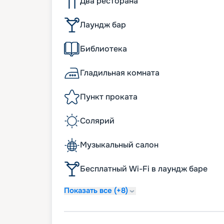
Два ресторана
Лаундж бар
Библиотека
Гладильная комната
Пункт проката
Солярий
Музыкальный салон
Бесплатный Wi-Fi в лаундж баре
Показать все (+8)