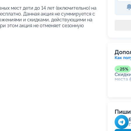
вных мест дети до 14 лет (включительно) на
сплатно. Данная акция не суммируется с
ожениями и скидками, действующими на
При этом акция не отменяет сезонную
Допо
Как пол
-
25
%
Скидки
места
-
15
%
Скидк
Пишит
-
10
%
Скидк
Скидк
Скидка