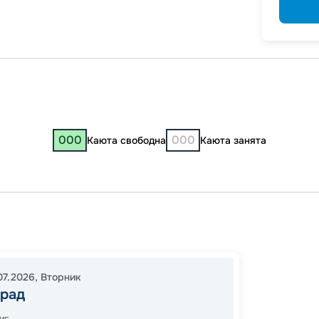
годам
000
000
Каюта свободна
Каюта занята
Волгог
Ростов
Ильевк
07.2026
,
Вторник
11:00
0
град
09:30