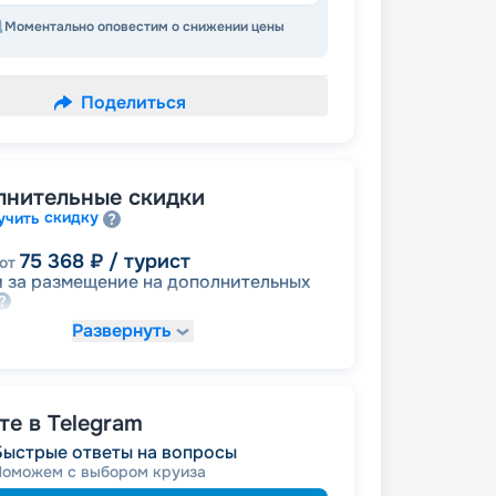
Моментально оповестим о снижении цены
Поделиться
лнительные скидки
скидку
учить
75 368
₽
/ турист
от
 за размещение на дополнительных
Развернуть
85 417
₽
/ турист
от
детям
а
е в Telegram
90 441
₽
/ турист
от
Быстрые ответы на вопросы
молодожёнам
а
Поможем с выбором круиза
именинникам
а
 на юбилей свадьбы, кратный 5-ти