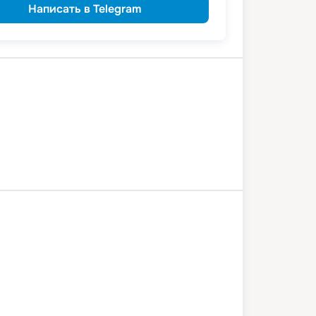
Написать в Telegram
рад
Романовская
-на-Дону
Старочеркасская
а
Волгоград
7 июля 2026
вт
7
дн
/
6
нч
13 июля 2026
пн