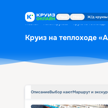
Описание
Выбор кают
Маршрут и экску
Река
Море
Ж/д круизы
Главная
•
Поиск круизов
•
Круиз на теплоходе 
Круиз на теплоходе «А
Описание
Выбор кают
Маршрут и экску