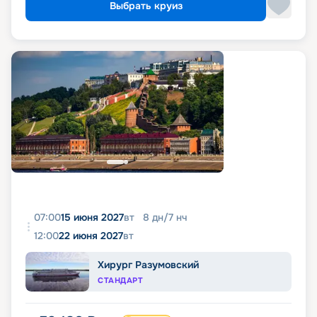
Выбрать круиз
07:00
15 июня 2027
вт
8
дн
/
7
нч
12:00
22 июня 2027
вт
Хирург Разумовский
СТАНДАРТ