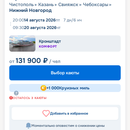
Чистополь
Казань
Свияжск
Чебоксары
Нижний Новгород
20:00
14 августа 2026
пт
7
дн
/
6
нч
09:30
20 августа 2026
чт
Кронштадт
КОМФОРТ
131 900
₽
от
/ чел
Выбор каюты
+
1 000
Круизных миль
ОСТАЛОСЬ
3
КАЮТЫ
Добавить в избранное
Моментально оповестим о снижении цены