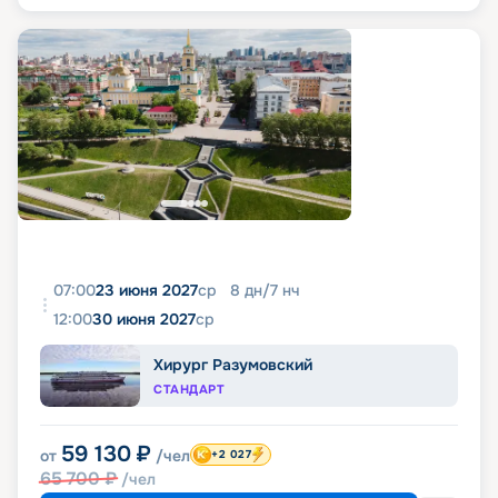
07:00
23 июня 2027
ср
8
дн
/
7
нч
12:00
30 июня 2027
ср
Хирург Разумовский
СТАНДАРТ
59 130
₽
от
/чел
+2 027
65 700
₽
/чел