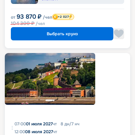
93 870
₽
от
/чел
+2 027
104 300
₽
/чел
Выбрать круиз
07:00
01 июля 2027
чт
8
дн
/
7
нч
12:00
08 июля 2027
чт