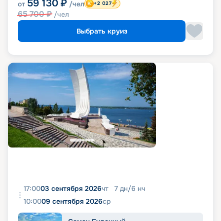
59 130
₽
от
/чел
+2 027
65 700
₽
/чел
Выбрать круиз
17:00
03 сентября 2026
чт
7
дн
/
6
нч
10:00
09 сентября 2026
ср