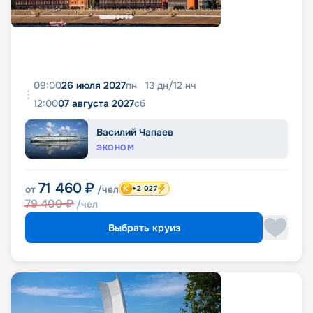
09:00
26 июля 2027
пн
13
дн
/
12
нч
12:00
07 августа 2027
сб
Василий Чапаев
ЭКОНОМ
71 460
₽
от
/чел
+2 027
79 400
₽
/чел
Выбрать круиз