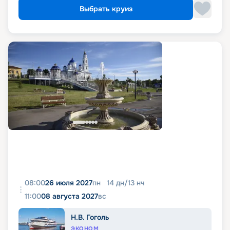
Выбрать круиз
08:00
26 июля 2027
пн
14
дн
/
13
нч
11:00
08 августа 2027
вс
Н.В. Гоголь
ЭКОНОМ