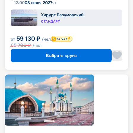
12:00
08 июля 2027
чт
Хирург Разумовский
СТАНДАРТ
59 130
₽
от
/чел
+2 027
65 700
₽
/чел
Выбрать круиз