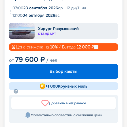
07:00
23 сентября 2026
ср
12
дн
/
11
нч
12:00
04 октября 2026
вс
Хирург Разумовский
СТАНДАРТ
Цена снижена на
10
%
/ Выгода
12 000
₽
79 600
₽
от
/ чел
Выбор каюты
+
1 000
Круизных миль
Добавить в избранное
Моментально оповестим о снижении цены