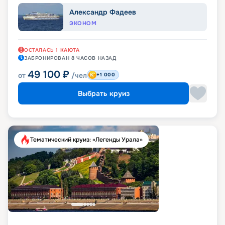
Александр Фадеев
ЭКОНОМ
ОСТАЛАСЬ
1
КАЮТА
ЗАБРОНИРОВАН
8 ЧАСОВ
НАЗАД
49 100
₽
от
/чел
+1 000
Выбрать круиз
Тематический круиз: «Легенды Урала»