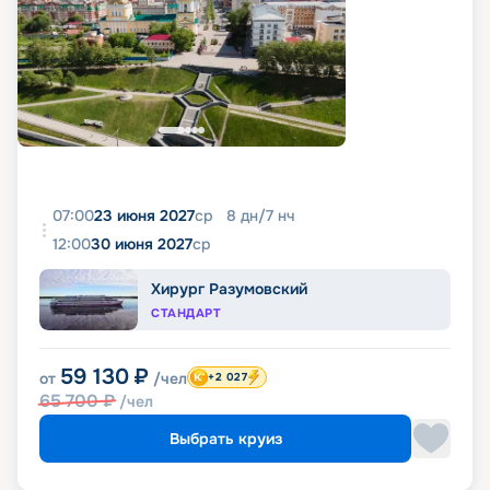
07:00
23 июня 2027
ср
8
дн
/
7
нч
12:00
30 июня 2027
ср
Хирург Разумовский
СТАНДАРТ
59 130
₽
от
/чел
+2 027
65 700
₽
/чел
Выбрать круиз