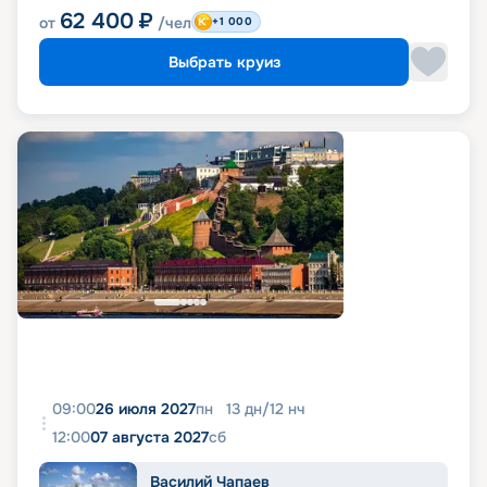
62 400
₽
от
/чел
+1 000
Выбрать круиз
09:00
26 июля 2027
пн
13
дн
/
12
нч
12:00
07 августа 2027
сб
Василий Чапаев