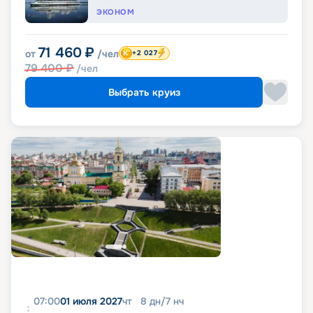
ЭКОНОМ
71 460
₽
от
/чел
+2 027
79 400
₽
/чел
Выбрать круиз
07:00
01 июля 2027
чт
8
дн
/
7
нч