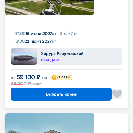
07:00
15 июня 2027
вт
8
дн
/
7
нч
12:00
22 июня 2027
вт
Хирург Разумовский
СТАНДАРТ
59 130
₽
от
/чел
+2 027
65 700
₽
/чел
Выбрать круиз