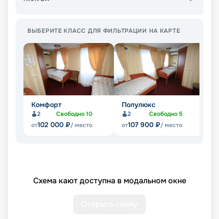
ВЫБЕРИТЕ КЛАСС ДЛЯ ФИЛЬТРАЦИИ НА КАРТЕ
Комфорт
Полулюкс
С
2
Свободно
10
2
Свободно
5
102 000
₽
107 900
₽
от
/ место
от
/ место
от
Схема кают доступна в модальном окне
Открыть схему