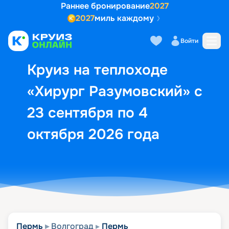
Раннее бронирование
2027
2027
миль каждому
Описание
Выбор кают
Маршрут и экск
Войти
Круиз на теплоходе
«Хирург Разумовский» с
23 сентября по 4
октября 2026 года
Пермь
Волгоград
Пермь