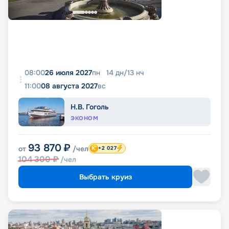
08:00
26 июля 2027
пн
14
дн
/
13
нч
11:00
08 августа 2027
вс
Н.В. Гоголь
ЭКОНОМ
93 870
₽
от
/чел
+2 027
104 300
₽
/чел
Выбрать круиз