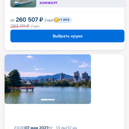
КОМФОРТ
260 507
₽
от
/чел
+1 000
283 111
₽
/чел
Выбрать круиз
23:00
07 мая 2027
пт
13
дн
/
12
нч