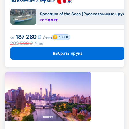
Вы посетите 3 страны:
Spectrum of the Seas (Русскоязычные круиз
КОМФОРТ
187 260
₽
от
/чел
+1 000
203 566
₽
/чел
Выбрать круиз