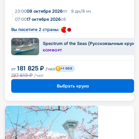
23:00
09 октября 2026
пт
9
дн
/
8
нч
07:00
17 октября 2026
сб
Вы посетите 2 страны:
Spectrum of the Seas (Русскоязычные круиз
КОМФОРТ
181 825
₽
от
/чел
+1 000
197 613
₽
/чел
Выбрать круиз