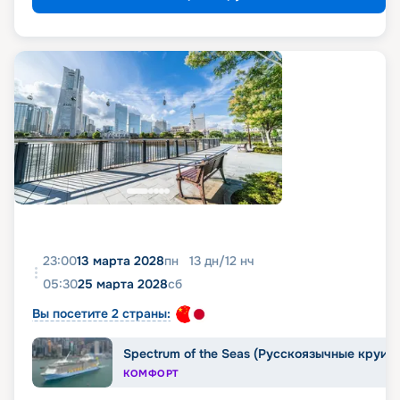
23:00
13 марта 2028
пн
13
дн
/
12
нч
05:30
25 марта 2028
сб
Вы посетите 2 страны:
Spectrum of the Seas (Русскоязычные круиз
КОМФОРТ