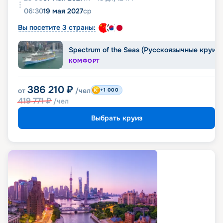
06:30
19 мая 2027
ср
Вы посетите 3 страны:
Spectrum of the Seas (Русскоязычные круиз
КОМФОРТ
386 210
₽
от
/чел
+1 000
419 771
₽
/чел
Выбрать круиз