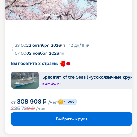
23:00
22 октября 2026
чт
12
дн
/
11
нч
07:00
02 ноября 2026
пн
Вы посетите 2 страны:
Spectrum of the Seas (Русскоязычные круиз
КОМФОРТ
308 908
₽
от
/чел
+1 000
335 739
₽
/чел
Выбрать круиз