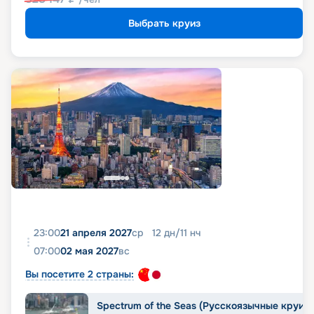
Выбрать круиз
23:00
21 апреля 2027
ср
12
дн
/
11
нч
07:00
02 мая 2027
вс
Вы посетите 2 страны:
Spectrum of the Seas (Русскоязычные круиз