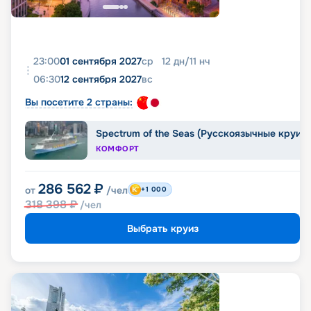
23:00
01 сентября 2027
ср
12
дн
/
11
нч
06:30
12 сентября 2027
вс
Вы посетите 2 страны:
Spectrum of the Seas (Русскоязычные круиз
КОМФОРТ
286 562
₽
от
/чел
+1 000
318 398
₽
/чел
Выбрать круиз