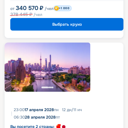
340 570
₽
от
/чел
+1 000
378 445
₽
/чел
Выбрать круиз
23:00
17 апреля 2028
пн
12
дн
/
11
нч
06:30
28 апреля 2028
пт
Вы посетите 2 страны: