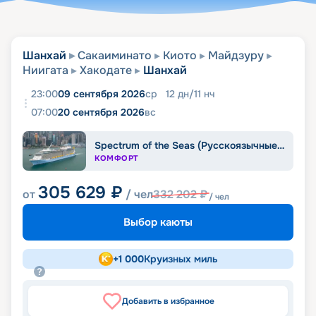
Шанхай
Сакаиминато
Киото
Майдзуру
Ниигата
Хакодате
Шанхай
23:00
09 сентября 2026
ср
12
дн
/
11
нч
07:00
20 сентября 2026
вс
Spectrum of the Seas (Русскоязычные круизы)
КОМФОРТ
305 629
₽
от
/ чел
332 202
₽
/ чел
Выбор каюты
+
1 000
Круизных миль
Добавить в избранное