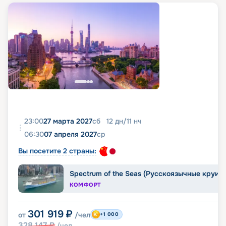
23:00
27 марта 2027
сб
12
дн
/
11
нч
06:30
07 апреля 2027
ср
Вы посетите 2 страны:
Spectrum of the Seas (Русскоязычные круиз
КОМФОРТ
301 919
₽
от
/чел
+1 000
328 147
₽
/чел