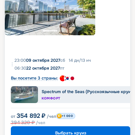
23:00
09 октября 2027
сб
14
дн
/
13
нч
06:30
22 октября 2027
пт
Вы посетите 3 страны:
Spectrum of the Seas (Русскоязычные круиз
КОМФОРТ
354 892
₽
от
/чел
+1 000
394 320
₽
/чел
Выбрать круиз