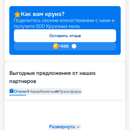
Как вам круиз?
Поделитесь своими впечатлениями с нами и
получите
500
Круизных миль
Оставить отзыв
+
500
Выгодные предложения от наших
партнеров
🏨
✈️
🚗
Отели
Авиабилеты
Трансферы
Развернуть