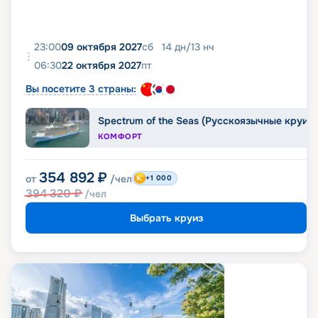
23:00
09 октября 2027
сб
14
дн
/
13
нч
06:30
22 октября 2027
пт
Вы посетите 3 страны:
Spectrum of the Seas (Русскоязычные круиз
КОМФОРТ
354 892
₽
от
/чел
+1 000
394 320
₽
/чел
Выбрать круиз