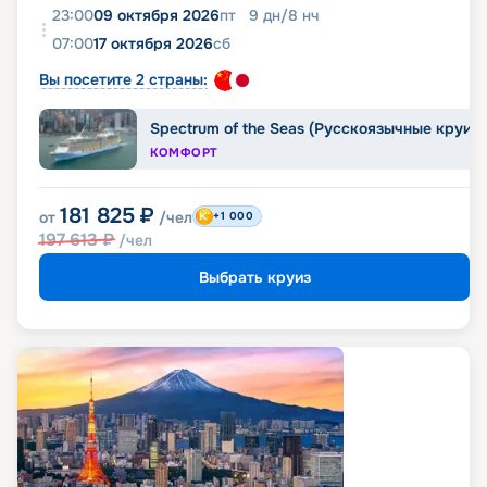
23:00
09 октября 2026
пт
9
дн
/
8
нч
07:00
17 октября 2026
сб
Вы посетите 2 страны:
Spectrum of the Seas (Русскоязычные круиз
КОМФОРТ
181 825
₽
от
/чел
+1 000
197 613
₽
/чел
Выбрать круиз