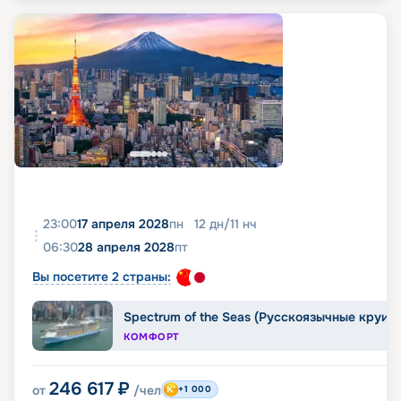
23:00
17 апреля 2028
пн
12
дн
/
11
нч
06:30
28 апреля 2028
пт
Вы посетите 2 страны:
Spectrum of the Seas (Русскоязычные круиз
КОМФОРТ
246 617
₽
от
/чел
+1 000