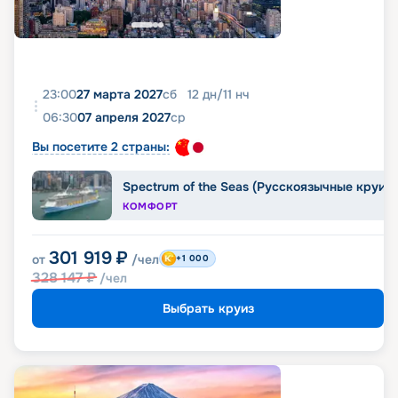
23:00
27 марта 2027
сб
12
дн
/
11
нч
06:30
07 апреля 2027
ср
Вы посетите 2 страны:
Spectrum of the Seas (Русскоязычные круиз
КОМФОРТ
301 919
₽
от
/чел
+1 000
328 147
₽
/чел
Выбрать круиз