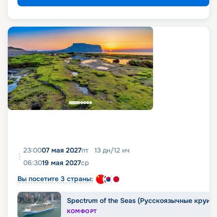
23:00
07 мая 2027
пт
13
дн
/
12
нч
06:30
19 мая 2027
ср
Вы посетите 3 страны:
Spectrum of the Seas (Русскоязычные круиз
КОМФОРТ