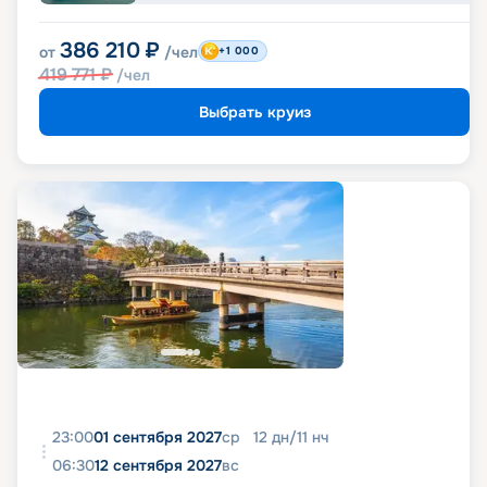
386 210
₽
от
/чел
+1 000
419 771
₽
/чел
Выбрать круиз
23:00
01 сентября 2027
ср
12
дн
/
11
нч
06:30
12 сентября 2027
вс