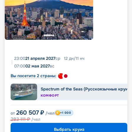
23:00
21 апреля 2027
ср
12
дн
/
11
нч
07:00
02 мая 2027
вс
Вы посетите 2 страны:
Spectrum of the Seas (Русскоязычные круиз
КОМФОРТ
260 507
₽
от
/чел
+1 000
283 111
₽
/чел
Выбрать круиз