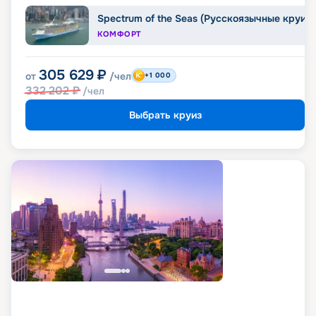
Spectrum of the Seas (Русскоязычные круиз
КОМФОРТ
305 629
₽
от
/чел
+1 000
332 202
₽
/чел
Выбрать круиз