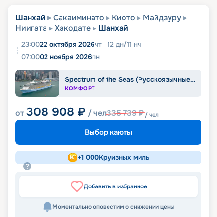
Шанхай
Сакаиминато
Киото
Майдзуру
Ниигата
Хакодате
Шанхай
23:00
22 октября 2026
чт
12
дн
/
11
нч
07:00
02 ноября 2026
пн
Spectrum of the Seas (Русскоязычные круизы)
КОМФОРТ
308 908
₽
от
/ чел
335 739
₽
/ чел
Выбор каюты
+
1 000
Круизных миль
Добавить в избранное
Моментально оповестим о снижении цены