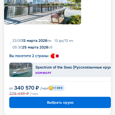
23:00
13 марта 2028
пн
13
дн
/
12
нч
05:30
25 марта 2028
сб
Вы посетите 2 страны:
Spectrum of the Seas (Русскоязычные круиз
КОМФОРТ
340 570
₽
от
/чел
+1 000
378 445
₽
/чел
Выбрать круиз