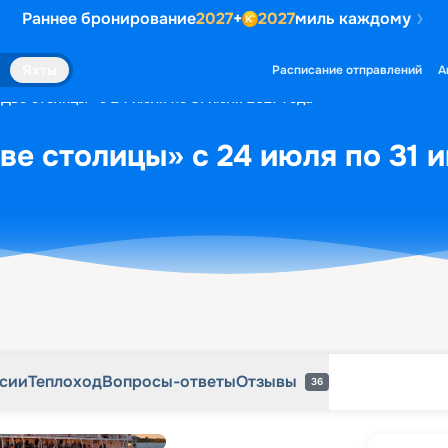
Раннее бронирование
2027
+
2027
миль каждому
рсии
Теплоход
Вопросы-ответы
Отзывы
36
Яхты
Расписание отправлений
А
«Две столицы» с 24 июля по 31 июля 2027 года
ве столицы» с 24 июля по 31 
рсии
Теплоход
Вопросы-ответы
Отзывы
36