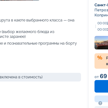
+
33
фотографий
Санкт-
Петро
Копри
рута в каюте выбранного класса — она
00:00
00:00
е (выбор желаемого блюда из
исте заранее)
е и познавательные программы на борту
69
от
включена в стоимость)