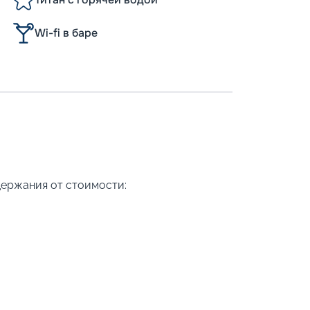
Wi-fi в баре
держания от стоимости: