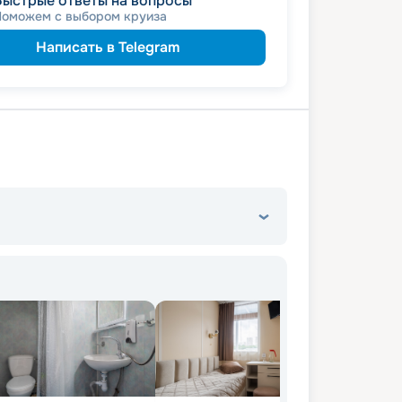
Быстрые ответы на вопросы
именинникам
а
Поможем с выбором круиза
пенсионерам
а
Написать в Telegram