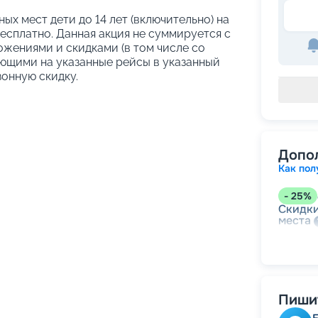
ых мест дети до 14 лет (включительно) на
сплатно. Данная акция не суммируется с
жениями и скидками (в том числе со
ующими на указанные рейсы в указанный
зонную скидку.
Допо
Как пол
-
25
%
Скидки
места
-
15
%
Скидк
Пишит
-
5
%
о