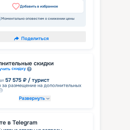
Добавить в избранное
Моментально оповестим о снижении цены
Поделиться
лнительные скидки
скидку
учить
57 575
₽
/ турист
от
 за размещение на дополнительных
Развернуть
65 252
₽
/ турист
от
детям
а
е в Telegram
72 929
₽
/ турист
т