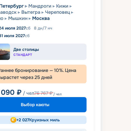
Петербург
Мандроги
Кижи
заводск
Вытегра
Череповец
но
Мышкин
Москва
24 июля 2027
сб
8
дн
/
7
нч
31 июля 2027
сб
Две столицы
СТАНДАРТ
Раннее бронирование —
10
%. Цена
вырастет через
25
дней
 090
₽
/ чел
76 767
₽
/ чел
Выбор каюты
+
2 027
Круизных миль