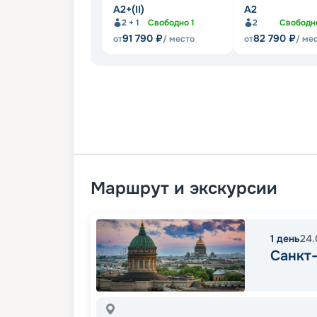
А2+(II)
А2
2 + 1
Свободно
1
2
Свобод
91 790
₽
82 790
₽
от
/ место
от
/ ме
Маршрут и экскурсии
1
день
24.
Санкт