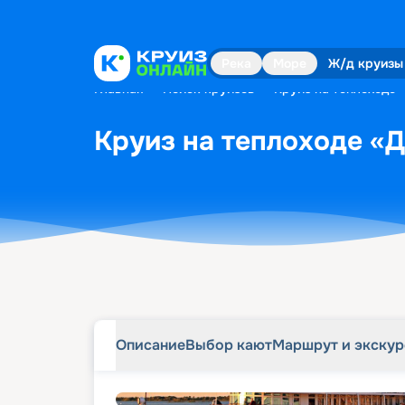
Описание
Выбор кают
Маршрут и экску
Река
Море
Ж/д круизы
Главная
•
Поиск круизов
•
Круиз на теплоходе 
Круиз на теплоходе «Д
Описание
Выбор кают
Маршрут и экску