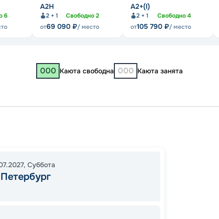
А2Н
А2+(I)
но
6
2 + 1
Свободно
2
2 + 1
Свободно
4
69 090
₽
105 790
₽
сто
от
/ место
от
/ место
000
000
Каюта свободна
Каюта занята
Санкт-
Петро
Копри
07.2027
,
Суббота
00:00
-Петербург
00:00