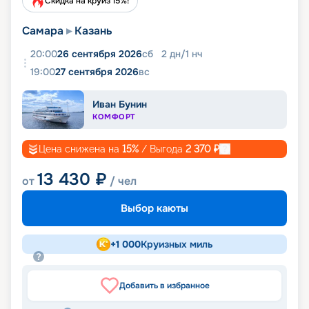
Скидка на круиз 15%!
Самара
Казань
20:00
26 сентября 2026
сб
2
дн
/
1
нч
19:00
27 сентября 2026
вс
Иван Бунин
КОМФОРТ
Цена снижена на
15
%
/ Выгода
2 370
₽
13 430
₽
от
/ чел
Выбор каюты
+
1 000
Круизных миль
Добавить в избранное