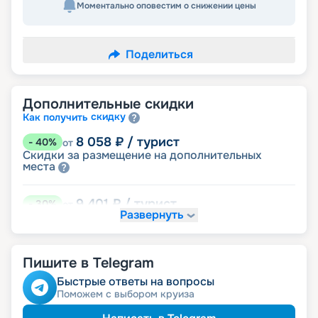
Моментально оповестим о снижении цены
Поделиться
Дополнительные скидки
скидку
Как получить
8 058
₽
/ турист
-
40
%
от
Скидки за размещение на дополнительных
места
9 401
₽
/ турист
-
30
%
от
Развернуть
размещение
Неполное
12 087
₽
/ турист
-
10
%
от
Пишите в Telegram
детям
Скидка
Быстрые ответы на вопросы
Поможем с выбором круиза
12 759
₽
/ турист
-
5
%
от
пенсионерам
Скидка