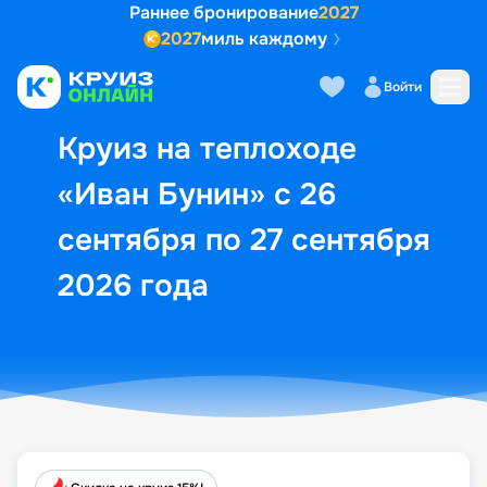
Раннее бронирование
2027
2027
миль каждому
Описание
Выбор кают
Маршрут и экск
Войти
Круиз на теплоходе
«Иван Бунин» с 26
сентября по 27 сентября
2026 года