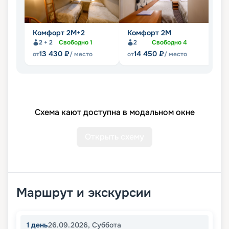
Комфорт 2M+2
Комфорт 2M
Д
2 + 2
Свободно
1
2
Свободно
4
13 430
₽
14 450
₽
от
/ место
от
/ место
от
Схема кают доступна в модальном окне
Открыть схему
Маршрут и экскурсии
1
день
26.09.2026
,
Суббота