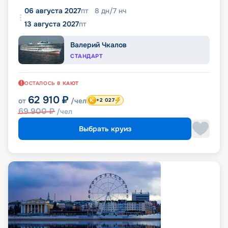
06 августа 2027
пт
8
дн
/
7
нч
13 августа 2027
пт
Валерий Чкалов
СТАНДАРТ
ОСТАЛОСЬ
8
КАЮТ
62 910
₽
от
/чел
+2 027
69 900
₽
/чел
Выбрать круиз