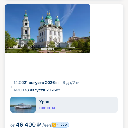
14:00
21 августа 2026
пт
8
дн
/
7
нч
14:00
28 августа 2026
пт
Урал
ЭКОНОМ
46 400
₽
от
/чел
+1 000