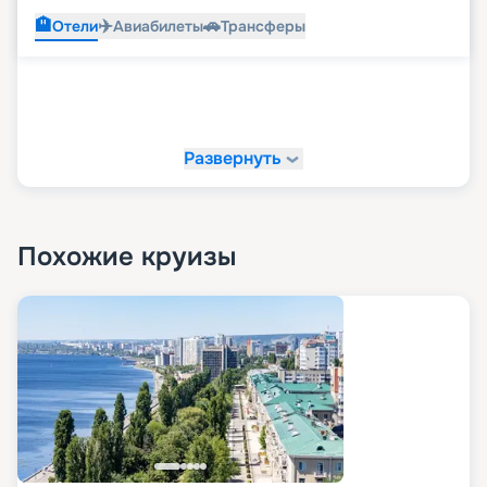
🏨
✈️
🚗
Отели
Авиабилеты
Трансферы
Развернуть
Похожие круизы