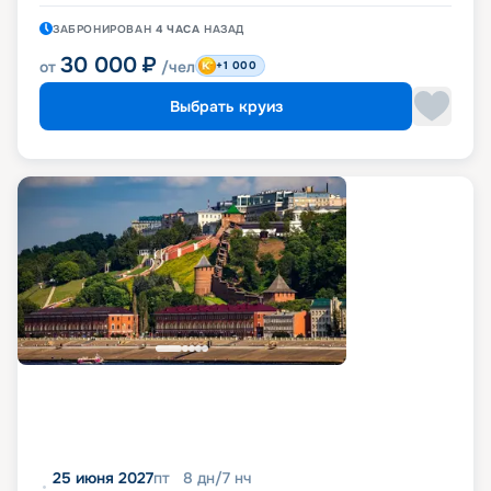
ЗАБРОНИРОВАН
4 ЧАСА
НАЗАД
30 000
₽
от
/чел
+1 000
Выбрать круиз
25 июня 2027
пт
8
дн
/
7
нч