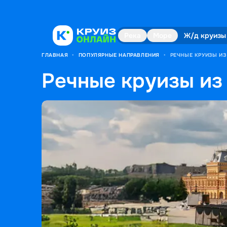
Река
Море
Ж/д круизы
ГЛАВНАЯ
•
ПОПУЛЯРНЫЕ НАПРАВЛЕНИЯ
•
РЕЧНЫЕ КРУИЗЫ И
Речные круизы из