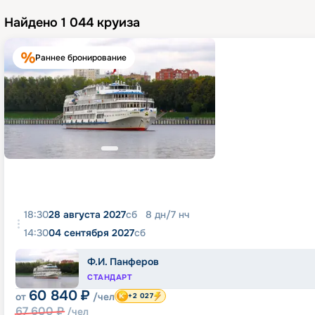
Найдено
1 044
круиза
Раннее бронирование
18:30
28 августа 2027
сб
8
дн
/
7
нч
14:30
04 сентября 2027
сб
Ф.И. Панферов
СТАНДАРТ
60 840
₽
от
/чел
+2 027
67 600
₽
/чел