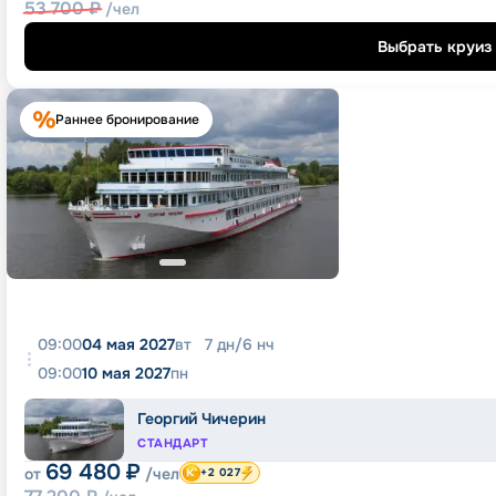
53 700
₽
/чел
Выбрать круиз
Раннее бронирование
09:00
04 мая 2027
вт
7
дн
/
6
нч
09:00
10 мая 2027
пн
Георгий Чичерин
СТАНДАРТ
69 480
₽
от
/чел
+2 027