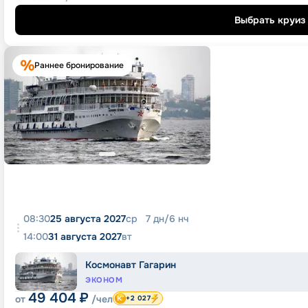
Выбрать круиз
Раннее бронирование
08:30
25 августа 2027
ср
7
дн
/
6
нч
14:00
31 августа 2027
вт
Космонавт Гагарин
ЭКОНОМ
49 404
₽
от
/чел
+2 027