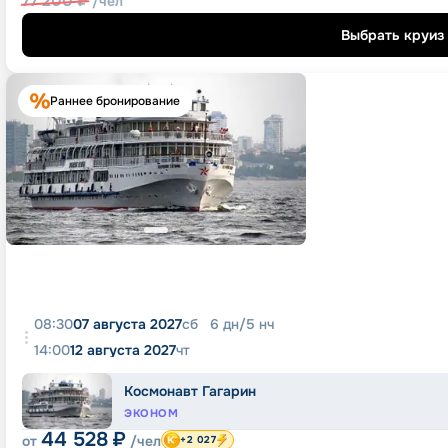
77 200
₽
/чел
Выбрать круиз
Раннее бронирование
08:30
07 августа 2027
сб
6
дн
/
5
нч
14:00
12 августа 2027
чт
Космонавт Гагарин
ЭКОНОМ
44 528
₽
от
/чел
+2 027