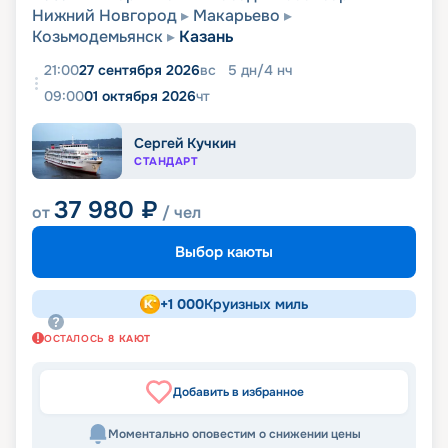
Нижний Новгород
Макарьево
Козьмодемьянск
Казань
21:00
27 сентября 2026
вс
5
дн
/
4
нч
09:00
01 октября 2026
чт
Сергей Кучкин
СТАНДАРТ
37 980
₽
от
/ чел
Выбор каюты
+
1 000
Круизных миль
ОСТАЛОСЬ
8
КАЮТ
Добавить в избранное
Моментально оповестим о снижении цены