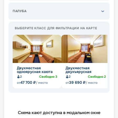
ПАЛУБА
ВЫБЕРИТЕ КЛАСС ДЛЯ ФИЛЬТРАЦИИ НА КАРТЕ
Двухместная
Двухместная
Ч
одноярусная каюта
двухъярусная
д
2
Свободно
3
2
Свободно
2
47 700
₽
39 690
₽
от
/ место
от
/ место
от
Схема кают доступна в модальном окне