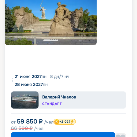
21 июня 2027
пн
8
дн
/
7
нч
28 июня 2027
пн
Валерий Чкалов
СТАНДАРТ
59 850
₽
от
/чел
+2 027
66 500
₽
/чел