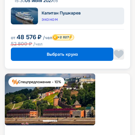
15:30
05 июня 2027
сб
Капитан Пушкарев
ЭКОНОМ
48 576
₽
от
/чел
+2 027
52 800
₽
/чел
Выбрать круиз
Спецпредложение - 10%