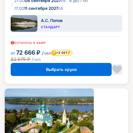
21:00
04 сентября 2027
сб
8
дн
/
7
нч
17:00
11 сентября 2027
сб
А.С. Попов
СТАНДАРТ
ОСТАЛОСЬ
6
КАЮТ
72 666
₽
от
/чел
+2 027
82 575
₽
/чел
Выбрать круиз