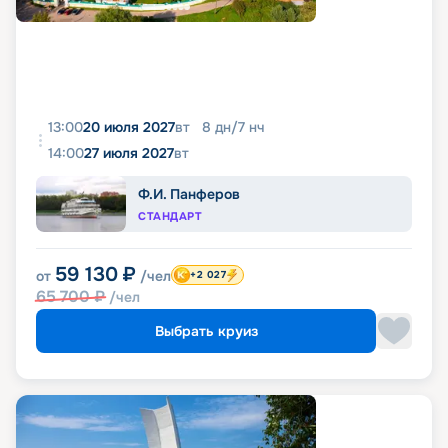
13:00
20 июля 2027
вт
8
дн
/
7
нч
14:00
27 июля 2027
вт
Ф.И. Панферов
СТАНДАРТ
59 130
₽
от
/чел
+2 027
65 700
₽
/чел
Выбрать круиз