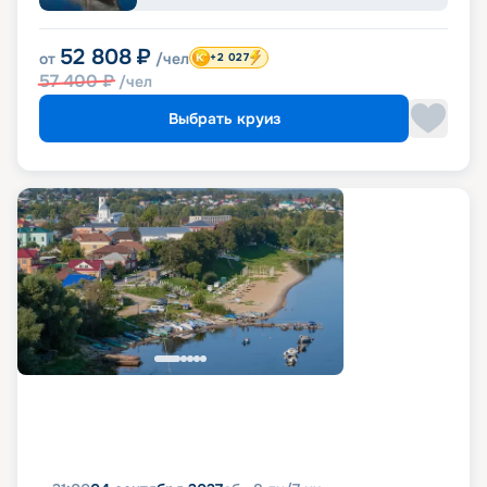
52 808
₽
от
/чел
+2 027
57 400
₽
/чел
Выбрать круиз