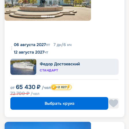
06 августа 2027
пт
7
дн
/
6
нч
12 августа 2027
чт
Федор Достоевский
СТАНДАРТ
65 430
₽
от
/чел
+2 027
72 700
₽
/чел
Выбрать круиз