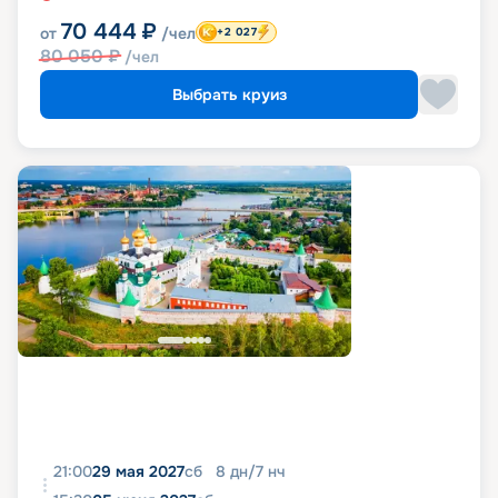
70 444
₽
от
/чел
+2 027
80 050
₽
/чел
Выбрать круиз
21:00
29 мая 2027
сб
8
дн
/
7
нч