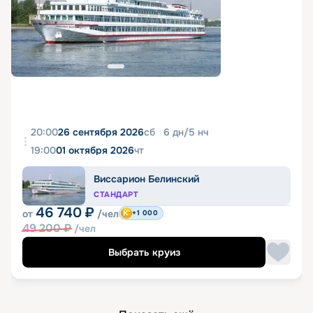
20:00
26 сентября 2026
сб
6
дн
/
5
нч
19:00
01 октября 2026
чт
Виссарион Белинский
СТАНДАРТ
46 740
₽
от
/чел
+1 000
49 200
₽
/чел
Выбрать круиз