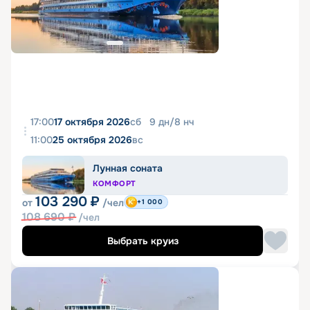
17:00
17 октября 2026
сб
9
дн
/
8
нч
11:00
25 октября 2026
вс
Лунная соната
КОМФОРТ
103 290
₽
от
/чел
+1 000
108 690
₽
/чел
Выбрать круиз