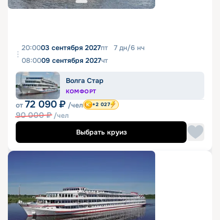
20:00
03 сентября 2027
пт
7
дн
/
6
нч
08:00
09 сентября 2027
чт
Волга Стар
КОМФОРТ
72 090
₽
от
/чел
+2 027
90 000
₽
/чел
Выбрать круиз