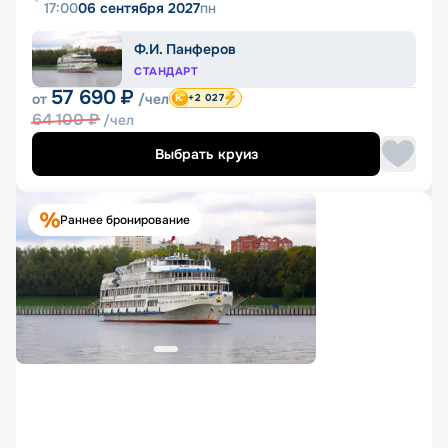
17:00
06 сентября 2027
пн
Ф.И. Панферов
СТАНДАРТ
57 690
₽
от
/чел
+2 027
64 100
₽
/чел
Выбрать круиз
Раннее бронирование