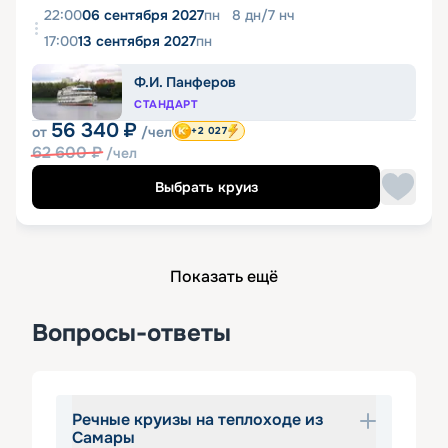
22:00
06 сентября 2027
пн
8
дн
/
7
нч
17:00
13 сентября 2027
пн
Ф.И. Панферов
СТАНДАРТ
56 340
₽
от
/чел
+2 027
62 600
₽
/чел
Выбрать круиз
Показать ещё
Вопросы-ответы
Речные круизы на теплоходе из
Самары