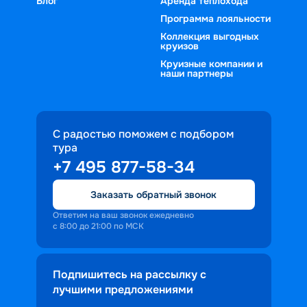
Блог
Аренда теплохода
Нижнем Новгороде
 или дойдите до 
дней
9 дней
10 дней
12 дней
13 дней
до Перми
 — ограничений просто нет.       
Программа лояльности
14 дней
Коллекция выгодных
круизов
в мае
в июне
в июле
в августе
в 
Круизные компании и
сентябре
в октябре
наши партнеры
С радостью поможем с подбором
тура
+7 495 877-58-34
Заказать обратный звонок
Ответим на ваш звонок ежедневно
с 8:00 до 21:00 по МСК
Подпишитесь на рассылку с
лучшими предложениями