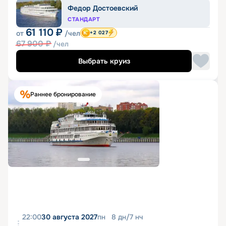
Федор Достоевский
СТАНДАРТ
61 110
₽
от
/чел
+2 027
67 900
₽
/чел
Выбрать круиз
Раннее бронирование
22:00
30 августа 2027
пн
8
дн
/
7
нч