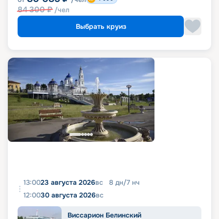
84 300
₽
/чел
Выбрать круиз
13:00
23 августа 2026
вс
8
дн
/
7
нч
12:00
30 августа 2026
вс
Виссарион Белинский