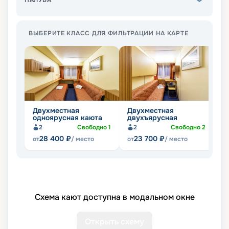
ПАЛУБА
ВЫБЕРИТЕ КЛАСС ДЛЯ ФИЛЬТРАЦИИ НА КАРТЕ
Двухместная
Двухместная
Ч
одноярусная каюта
двухъярусная
д
2
Свободно
1
2
Свободно
2
28 400
₽
23 700
₽
от
/ место
от
/ место
от
Схема кают доступна в модальном окне
Открыть схему