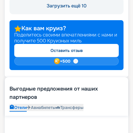
Загрузить ещё 10
Как вам круиз?
Поделитесь своими впечатлениями с нами и
получите
500
Круизных миль
Оставить отзыв
+
500
Выгодные предложения от наших
партнеров
🏨
✈️
🚗
Отели
Авиабилеты
Трансферы