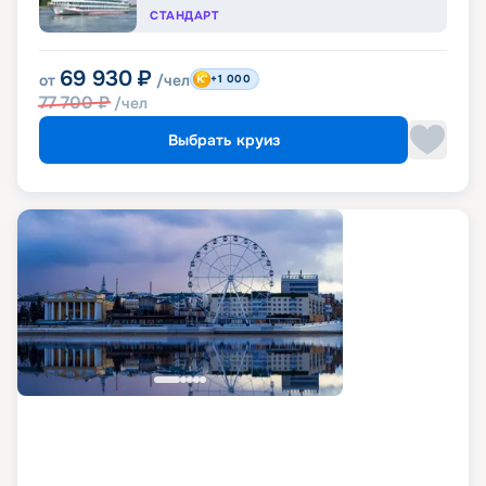
СТАНДАРТ
69 930
₽
от
/чел
+1 000
77 700
₽
/чел
Выбрать круиз