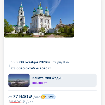
10:00
09 октября 2026
пт
12
дн
/
11
нч
09:00
20 октября 2026
вт
Константин Федин
КОМФОРТ
77 940
₽
от
/чел
+1 000
86 600
₽
/чел