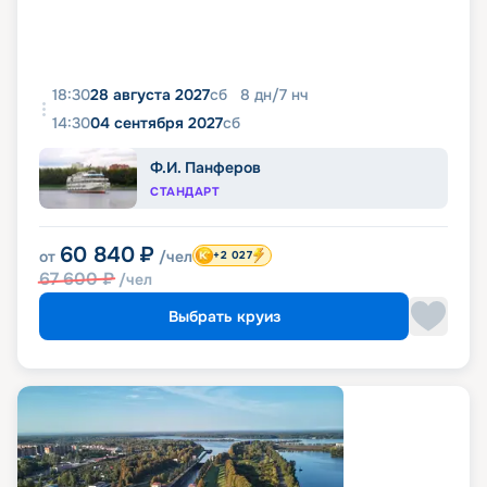
18:30
28 августа 2027
сб
8
дн
/
7
нч
14:30
04 сентября 2027
сб
Ф.И. Панферов
СТАНДАРТ
60 840
₽
от
/чел
+2 027
67 600
₽
/чел
Выбрать круиз