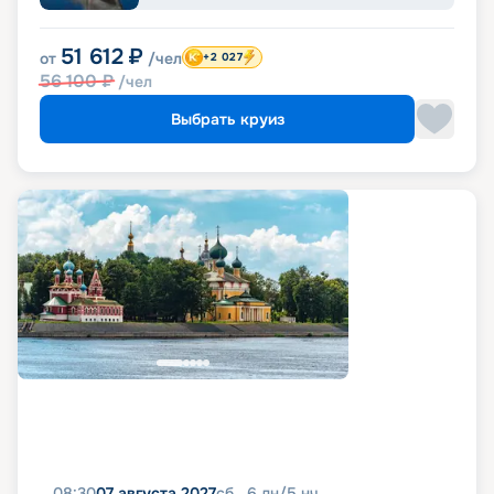
51 612
₽
от
/чел
+2 027
56 100
₽
/чел
Выбрать круиз
08:30
07 августа 2027
сб
6
дн
/
5
нч