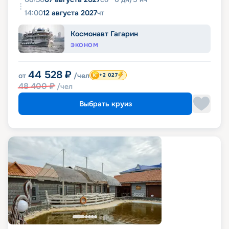
14:00
12 августа 2027
чт
Космонавт Гагарин
ЭКОНОМ
44 528
₽
от
/чел
+2 027
48 400
₽
/чел
Выбрать круиз