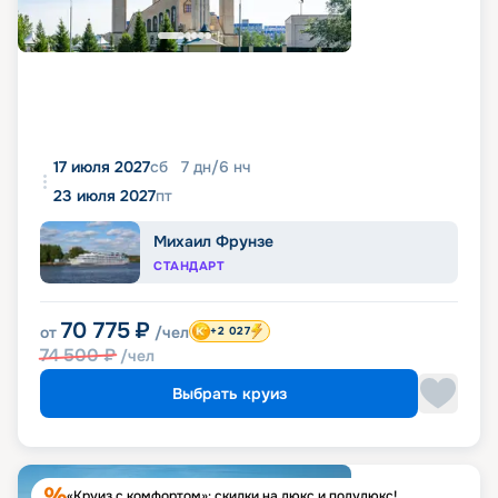
17 июля 2027
сб
7
дн
/
6
нч
23 июля 2027
пт
Михаил Фрунзе
СТАНДАРТ
70 775
₽
от
/чел
+2 027
74 500
₽
/чел
Выбрать круиз
«Круиз с комфортом»: скидки на люкс и полулюкс!