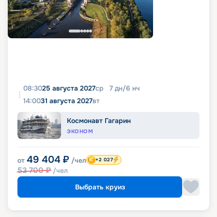
08:30
25 августа 2027
ср
7
дн
/
6
нч
14:00
31 августа 2027
вт
Космонавт Гагарин
ЭКОНОМ
49 404
₽
от
/чел
+2 027
53 700
₽
/чел
Выбрать круиз