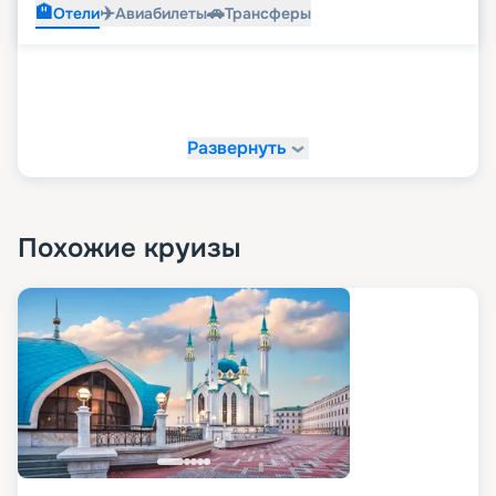
🏨
✈️
🚗
Отели
Авиабилеты
Трансферы
Развернуть
Похожие круизы