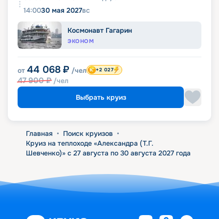
14:00
30 мая 2027
вс
Космонавт Гагарин
ЭКОНОМ
44 068
₽
от
/чел
+2 027
47 900
₽
/чел
Выбрать круиз
Главная
•
Поиск круизов
•
Круиз на теплоходе «Александра (Т.Г.
Шевченко)» с 27 августа по 30 августа 2027 года