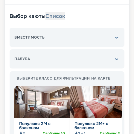
Выбор каюты
Список
ВМЕСТИМОСТЬ
ПАЛУБА
ВЫБЕРИТЕ КЛАСС ДЛЯ ФИЛЬТРАЦИИ НА КАРТЕ
Полулюкс 2М с
Полулюкс 2М+ с
К
балконом
балконом
2
Свободно
10
2 + 1
Свободно
5