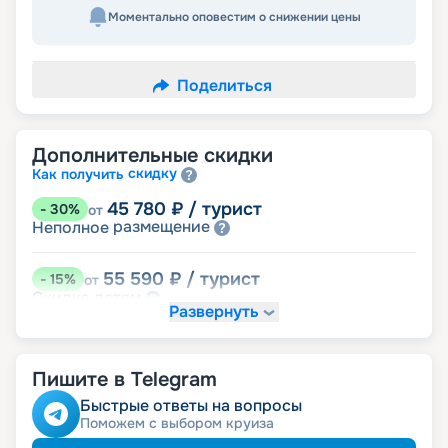
Моментально оповестим о снижении цены
Поделиться
Дополнительные скидки
скидку
Как получить
45 780
₽
/ турист
-
30
%
от
размещение
Неполное
55 590
₽
/ турист
-
15
%
от
детям
Скидка
Развернуть
58 860
₽
/ турист
-
10
%
от
ведомств
Скидка сотрудникам силовых
Пишите в Telegram
пенсионерам
Скидка
ветеранам
Скидка
Быстрые ответы на вопросы
семьям
Скидка многодетным
Поможем с выбором круиза