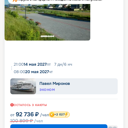
21:00
14 мая 2027
пт
7
дн
/
6
нч
08:00
20 мая 2027
чт
Павел Миронов
ЭКОНОМ
ОСТАЛОСЬ
3
КАЮТЫ
92 736
₽
от
/чел
+2 027
100 800
₽
/чел