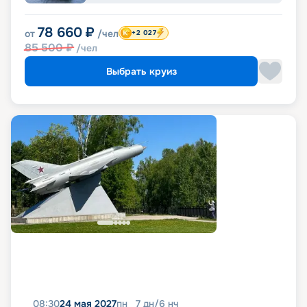
78 660
₽
от
/чел
+2 027
85 500
₽
/чел
Выбрать круиз
08:30
24 мая 2027
пн
7
дн
/
6
нч