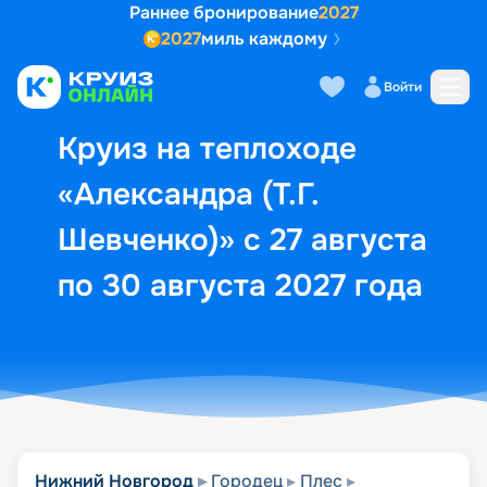
Раннее бронирование
2027
2027
миль каждому
Описание
Выбор кают
Маршрут и экск
Войти
Круиз на теплоходе
«Александра (Т.Г.
Шевченко)» с 27 августа
по 30 августа 2027 года
Нижний Новгород
Городец
Плес