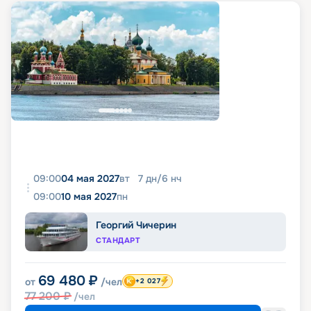
09:00
04 мая 2027
вт
7
дн
/
6
нч
09:00
10 мая 2027
пн
Георгий Чичерин
СТАНДАРТ
69 480
₽
от
/чел
+2 027
77 200
₽
/чел