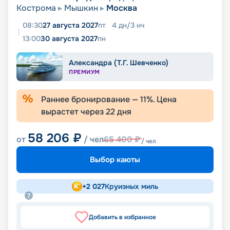
Кострома
Мышкин
Москва
08:30
27 августа 2027
пт
4
дн
/
3
нч
13:00
30 августа 2027
пн
Александра (Т.Г. Шевченко)
ПРЕМИУМ
Раннее бронирование —
11
%. Цена
вырастет через
22
дня
58 206
₽
от
/ чел
65 400
₽
/ чел
Выбор каюты
+
2 027
Круизных миль
Добавить в избранное