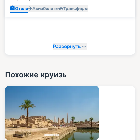
🏨
✈️
🚗
Отели
Авиабилеты
Трансферы
Развернуть
Похожие круизы