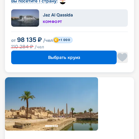
Вы посетите 1 страну:
Jaz Al Qassida
КОМФОРТ
98 135
₽
от
/чел
+1 000
110 284
₽
/чел
Выбрать круиз