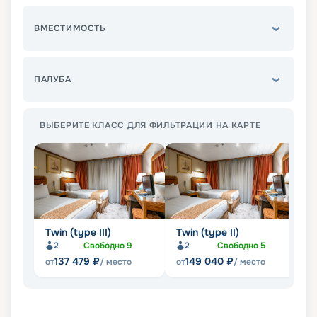
ВМЕСТИМОСТЬ
ПАЛУБА
ВЫБЕРИТЕ КЛАСС ДЛЯ ФИЛЬТРАЦИИ НА КАРТЕ
Twin (type III)
Twin (type II)
S
2
Свободно
9
2
Свободно
5
137 479
₽
149 040
₽
от
/ место
от
/ место
от