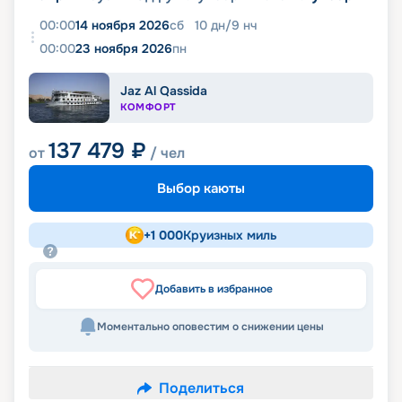
00:00
14 ноября 2026
сб
10
дн
/
9
нч
00:00
23 ноября 2026
пн
Jaz Al Qassida
КОМФОРТ
137 479
₽
от
/ чел
Выбор каюты
+
1 000
Круизных миль
Добавить в избранное
Моментально оповестим о снижении цены
Поделиться