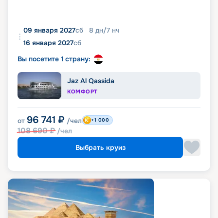
09 января 2027
сб
8
дн
/
7
нч
16 января 2027
сб
Вы посетите 1 страну:
Jaz Al Qassida
КОМФОРТ
96 741
₽
от
/чел
+1 000
108 690
₽
/чел
Выбрать круиз