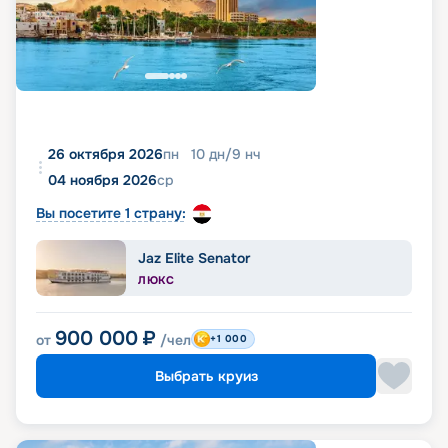
26 октября 2026
пн
10
дн
/
9
нч
04 ноября 2026
ср
Вы посетите 1 страну:
Jaz Elite Senator
ЛЮКС
900 000
₽
от
/чел
+1 000
Выбрать круиз