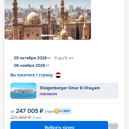
29 октября 2026
чт
9
дн
/
8
нч
06 ноября 2026
пт
Вы посетите 1 страну:
Steigenberger Omar El Khayam
ПРЕМИУМ
247 005
₽
от
/чел
+1 000
271 402
₽
/чел
Выбрать круиз