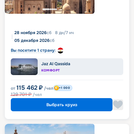
28 ноября 2026
сб
8
дн
/
7
нч
05 декабря 2026
сб
Вы посетите 1 страну:
Jaz Al Qassida
КОМФОРТ
115 462
₽
от
/чел
+1 000
129 701
₽
/чел
Выбрать круиз