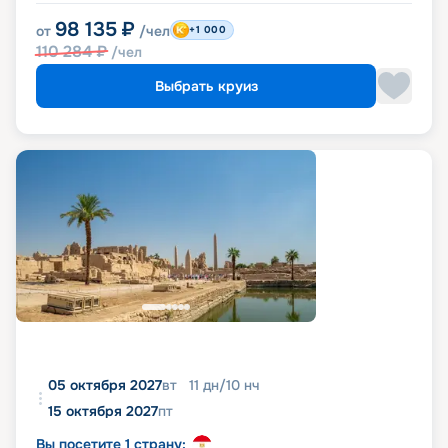
98 135
₽
от
/чел
+1 000
110 284
₽
/чел
Выбрать круиз
05 октября 2027
вт
11
дн
/
10
нч
15 октября 2027
пт
Вы посетите 1 страну: