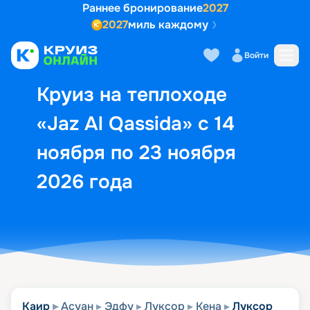
Раннее бронирование
2027
2027
миль каждому
Описание
Выбор кают
Маршрут и экск
Войти
Круиз на теплоходе
«Jaz Al Qassida» с 14
ноября по 23 ноября
2026 года
Каир
Асуан
Эдфу
Луксор
Кена
Луксор