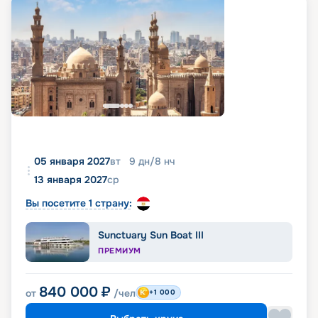
05 января 2027
вт
9
дн
/
8
нч
13 января 2027
ср
Вы посетите 1 страну:
Sunctuary Sun Boat III
ПРЕМИУМ
840 000
₽
от
/чел
+1 000