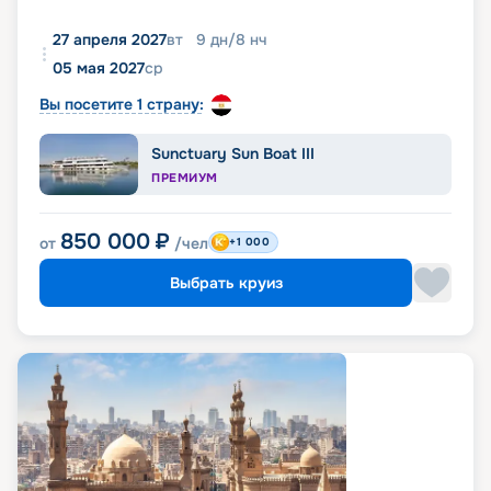
27 апреля 2027
вт
9
дн
/
8
нч
05 мая 2027
ср
Вы посетите 1 страну:
Sunctuary Sun Boat III
ПРЕМИУМ
850 000
₽
от
/чел
+1 000
Выбрать круиз