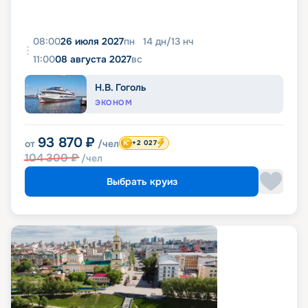
08:00
26 июля 2027
пн
14
дн
/
13
нч
11:00
08 августа 2027
вс
Н.В. Гоголь
ЭКОНОМ
93 870
₽
от
/чел
+2 027
104 300
₽
/чел
Выбрать круиз