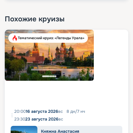
Похожие круизы
Тематический круиз: «Легенды Урала»
20:00
16 августа 2026
вс
8
дн
/
7
нч
23:30
23 августа 2026
вс
Княжна Анастасия