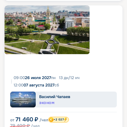
09:00
26 июля 2027
пн
13
дн
/
12
нч
12:00
07 августа 2027
сб
Василий Чапаев
ЭКОНОМ
71 460
₽
от
/чел
+2 027
79 400
₽
/чел