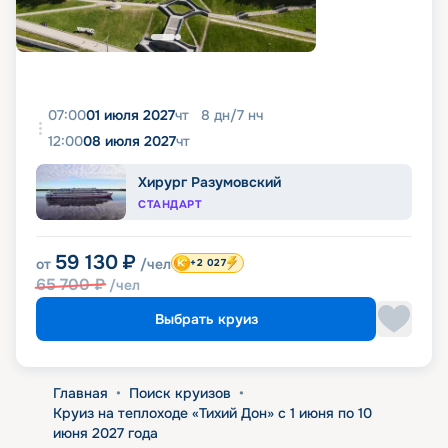
07:00
01 июля 2027
чт
8
дн
/
7
нч
12:00
08 июля 2027
чт
Хирург Разумовский
СТАНДАРТ
59 130
₽
от
/чел
+2 027
65 700
₽
/чел
Выбрать круиз
Главная
•
Поиск круизов
•
Круиз на теплоходе «Тихий Дон» с 1 июня по 10
июня 2027 года