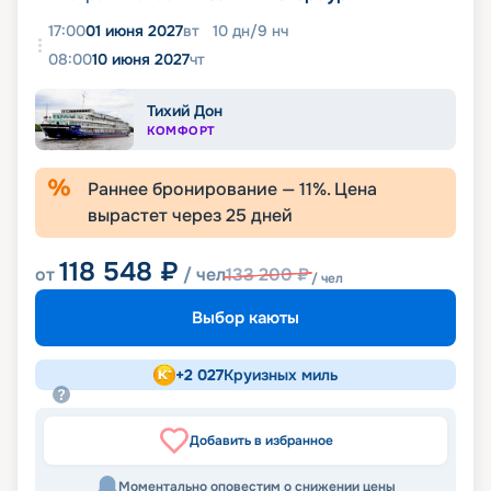
17:00
01 июня 2027
вт
10
дн
/
9
нч
08:00
10 июня 2027
чт
Тихий Дон
КОМФОРТ
Раннее бронирование —
11
%. Цена
вырастет через
25
дней
118 548
₽
от
/ чел
133 200
₽
/ чел
Выбор каюты
+
2 027
Круизных миль
Добавить в избранное
Моментально оповестим о снижении цены