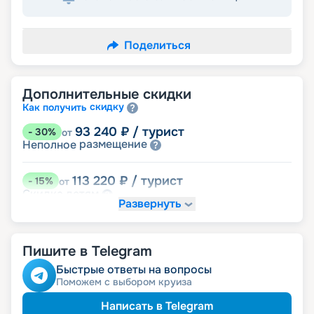
Поделиться
Дополнительные скидки
скидку
Как получить
93 240
₽
/ турист
-
30
%
от
размещение
Неполное
113 220
₽
/ турист
-
15
%
от
детям
Скидка
Развернуть
119 880
₽
/ турист
-
10
%
от
пенсионерам
Скидка
Пишите в Telegram
ведомств
Скидка сотрудникам силовых
ветеранам
Скидка
Быстрые ответы на вопросы
семьям
Скидка многодетным
Поможем с выбором круиза
Написать в Telegram