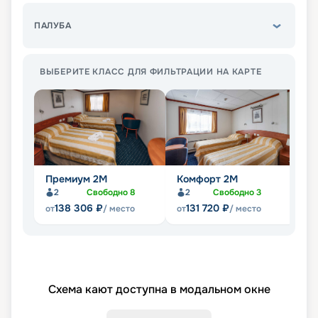
ПАЛУБА
ВЫБЕРИТЕ КЛАСС ДЛЯ ФИЛЬТРАЦИИ НА КАРТЕ
Премиум 2М
Комфорт 2М
С
2
Свободно
8
2
Свободно
3
138 306
₽
131 720
₽
от
/ место
от
/ место
от
Схема кают доступна в модальном окне