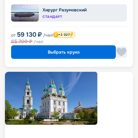
Хирург Разумовский
СТАНДАРТ
59 130
₽
от
/чел
+2 027
65 700
₽
/чел
Выбрать круиз