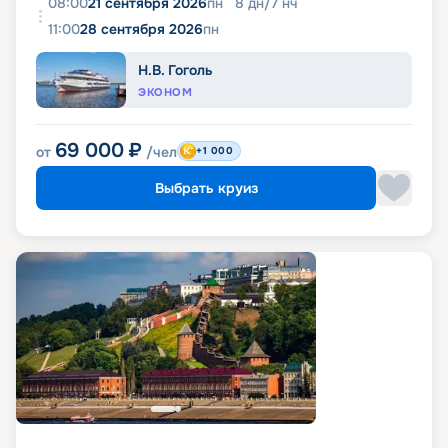
08:00
21 сентября 2026
пн
8
дн
/
7
нч
11:00
28 сентября 2026
пн
Н.В. Гоголь
ЭКОНОМ
69 000
₽
от
/чел
+1 000
Выбрать круиз