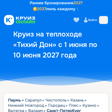
Раннее бронирование
2027
2027
миль каждому
Описание
Выбор кают
Маршрут и экск
Войти
Круиз на теплоходе
«Тихий Дон» с 1 июня по
10 июня 2027 года
Пермь
Сарапул
Чистополь
Казань
Нижний Новгород
Городец
Плес
Кузино
Вытегра
Валаам
Санкт-Петербург