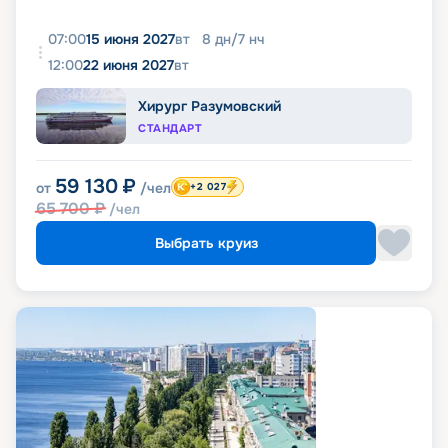
07:00
15 июня 2027
вт
8
дн
/
7
нч
12:00
22 июня 2027
вт
Хирург Разумовский
СТАНДАРТ
59 130
₽
от
/чел
+2 027
65 700
₽
/чел
Выбрать круиз