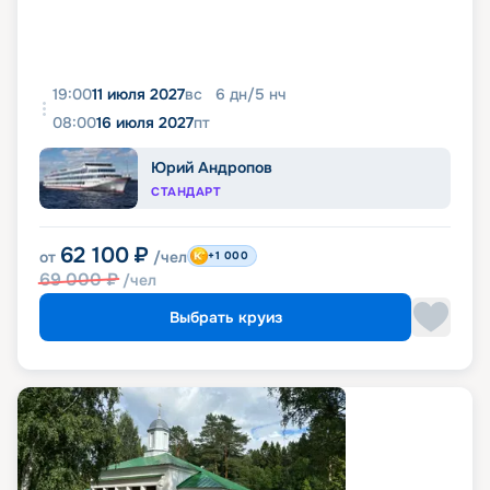
19:00
11 июля 2027
вс
6
дн
/
5
нч
08:00
16 июля 2027
пт
Юрий Андропов
СТАНДАРТ
62 100
₽
от
/чел
+1 000
69 000
₽
/чел
Выбрать круиз