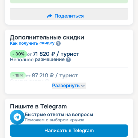
Поделиться
Дополнительные скидки
скидку
Как получить
71 820
₽
/ турист
-
30
%
от
размещение
Неполное
87 210
₽
/ турист
-
15
%
от
детям
Скидка
Развернуть
92 340
₽
/ турист
-
10
%
от
пенсионерам
Скидка
Пишите в Telegram
ведомств
Скидка сотрудникам силовых
ветеранам
Скидка
Быстрые ответы на вопросы
семьям
Скидка многодетным
Поможем с выбором круиза
Написать в Telegram