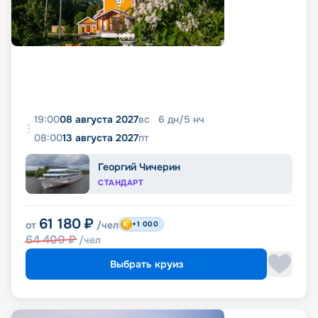
19:00
08 августа 2027
вс
6
дн
/
5
нч
08:00
13 августа 2027
пт
Георгий Чичерин
СТАНДАРТ
61 180
₽
от
/чел
+1 000
64 400
₽
/чел
Выбрать круиз