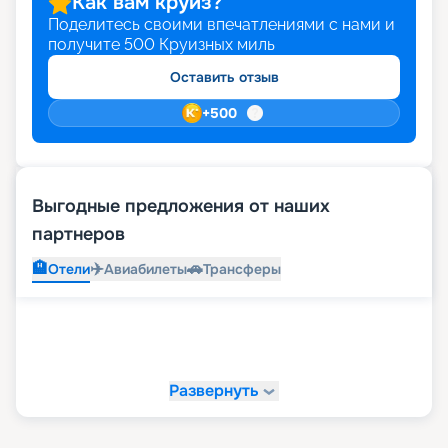
Как вам круиз?
Поделитесь своими впечатлениями с нами и
получите
500
Круизных миль
Оставить отзыв
+
500
Выгодные предложения от наших
партнеров
🏨
✈️
🚗
Отели
Авиабилеты
Трансферы
Развернуть