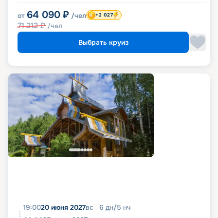
64 090
₽
от
/чел
+2 027
71 212
₽
/чел
Выбрать круиз
19:00
20 июня 2027
вс
6
дн
/
5
нч