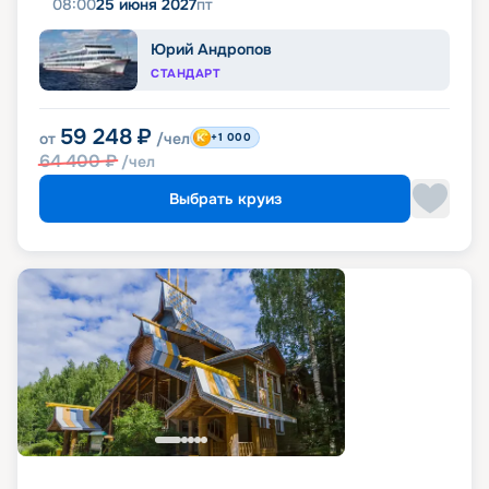
08:00
25 июня 2027
пт
Юрий Андропов
СТАНДАРТ
59 248
₽
от
/чел
+1 000
64 400
₽
/чел
Выбрать круиз