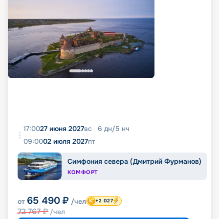
17:00
27 июня 2027
вс
6
дн
/
5
нч
09:00
02 июля 2027
пт
Симфония севера (Дмитрий Фурманов)
КОМФОРТ
65 490
₽
от
/чел
+2 027
72 767
₽
/чел