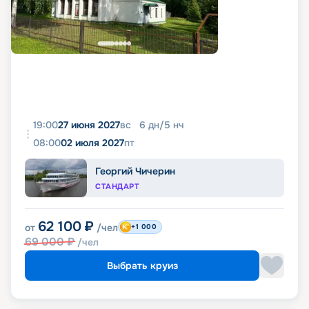
19:00
27 июня 2027
вс
6
дн
/
5
нч
08:00
02 июля 2027
пт
Георгий Чичерин
СТАНДАРТ
62 100
₽
от
/чел
+1 000
69 000
₽
/чел
Выбрать круиз