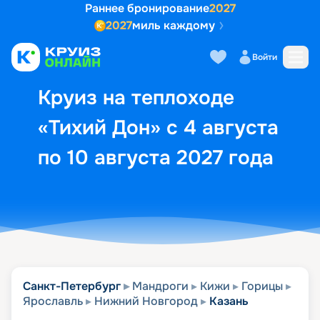
Раннее бронирование
2027
2027
миль каждому
Описание
Выбор кают
Маршрут и экск
Войти
Круиз на теплоходе
«Тихий Дон» с 4 августа
по 10 августа 2027 года
Санкт-Петербург
Мандроги
Кижи
Горицы
Ярославль
Нижний Новгород
Казань