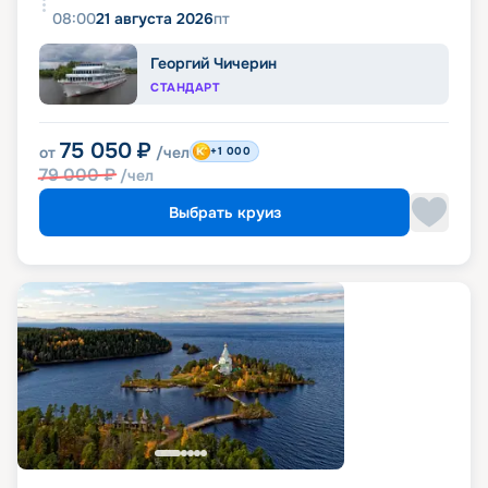
08:00
21 августа 2026
пт
Георгий Чичерин
СТАНДАРТ
75 050
₽
от
/чел
+1 000
79 000
₽
/чел
Выбрать круиз