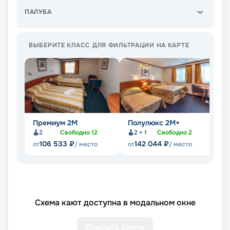
ПАЛУБА
ВЫБЕРИТЕ КЛАСС ДЛЯ ФИЛЬТРАЦИИ НА КАРТЕ
Премиум 2М
Полулюкс 2М+
П
2
Свободно
12
2 + 1
Свободно
2
106 533
₽
142 044
₽
от
/ место
от
/ место
от
Схема кают доступна в модальном окне
Открыть схему