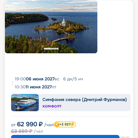
19:00
06 июня 2027
вс
6
дн
/
5
нч
10:30
11 июня 2027
пт
Симфония севера (Дмитрий Фурманов)
КОМФОРТ
62 990
₽
от
/чел
+2 027
69 989
₽
/чел