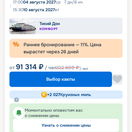
17:00
04 августа 2027
ср
7
дн
/
6
нч
15:30
10 августа 2027
вт
Тихий Дон
КОМФОРТ
Раннее бронирование —
11
%. Цена
вырастет через
26
дней
91 314
₽
от
/ чел
102 600
₽
/ чел
Выбор каюты
+
2 027
Круизных миль
Моментально оповестим вас
о снижении цены
Узнать о снижении цены