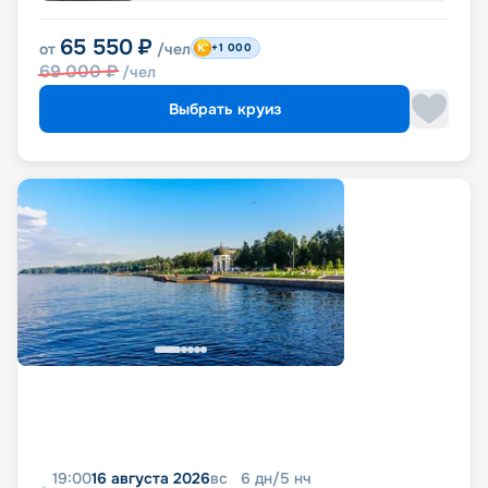
65 550
₽
от
/чел
+1 000
69 000
₽
/чел
Выбрать круиз
19:00
16 августа 2026
вс
6
дн
/
5
нч