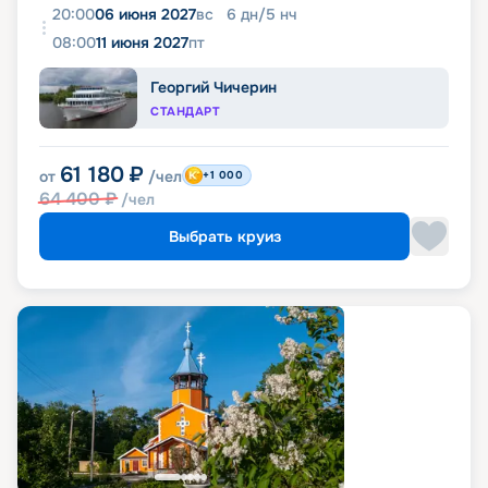
20:00
06 июня 2027
вс
6
дн
/
5
нч
08:00
11 июня 2027
пт
Георгий Чичерин
СТАНДАРТ
61 180
₽
от
/чел
+1 000
64 400
₽
/чел
Выбрать круиз