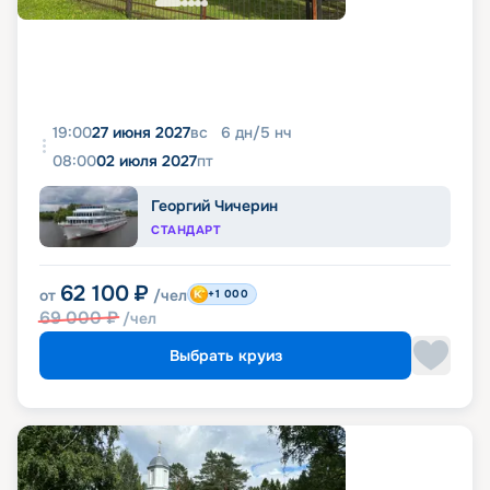
19:00
27 июня 2027
вс
6
дн
/
5
нч
08:00
02 июля 2027
пт
Георгий Чичерин
СТАНДАРТ
62 100
₽
от
/чел
+1 000
69 000
₽
/чел
Выбрать круиз