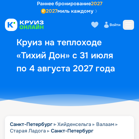
Раннее бронирование
2027
2027
миль каждому
Описание
Выбор кают
Маршрут и экск
Войти
Круиз на теплоходе
«Тихий Дон» с 31 июля
по 4 августа 2027 года
Санкт-Петербург
Хийденсельга
Валаам
Старая Ладога
Санкт-Петербург