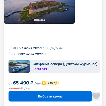
17:00
27 июня 2027
вс
6
дн
/
5
нч
09:00
02 июля 2027
пт
Симфония севера (Дмитрий Фурманов)
КОМФОРТ
65 490
₽
от
/чел
+2 027
72 767
₽
/чел
Выбрать круиз