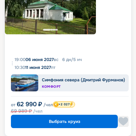
19:00
06 июня 2027
вс
6
дн
/
5
нч
10:30
11 июня 2027
пт
Симфония севера (Дмитрий Фурманов)
КОМФОРТ
62 990
₽
от
/чел
+2 027
69 989
₽
/чел
Выбрать круиз