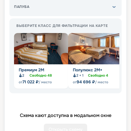
ПАЛУБА
ВЫБЕРИТЕ КЛАСС ДЛЯ ФИЛЬТРАЦИИ НА КАРТЕ
Премиум 2М
Полулюкс 2М+
П
2
Свободно
48
2 + 1
Свободно
4
71 022
₽
94 696
₽
от
/ место
от
/ место
от
Схема кают доступна в модальном окне
Открыть схему