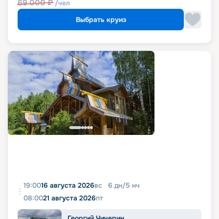
69 000
₽
/чел
Выбрать круиз
19:00
16 августа 2026
вс
6
дн
/
5
нч
08:00
21 августа 2026
пт
Георгий Чичерин