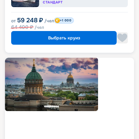
СТАНДАРТ
59 248
₽
от
/чел
+1 000
64 400
₽
/чел
Выбрать круиз