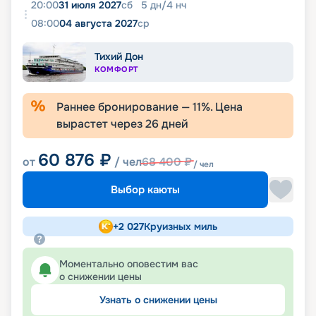
20:00
31 июля 2027
сб
5
дн
/
4
нч
08:00
04 августа 2027
ср
Тихий Дон
КОМФОРТ
Раннее бронирование —
11
%. Цена
вырастет через
26
дней
60 876
₽
от
/ чел
68 400
₽
/ чел
Выбор каюты
+
2 027
Круизных миль
Моментально оповестим вас
о снижении цены
Узнать о снижении цены