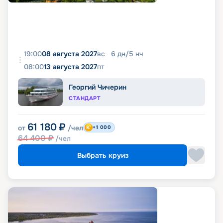
19:00
08 августа 2027
вс
6
дн
/
5
нч
08:00
13 августа 2027
пт
Георгий Чичерин
СТАНДАРТ
61 180
₽
от
/чел
+1 000
64 400
₽
/чел
Выбрать круиз