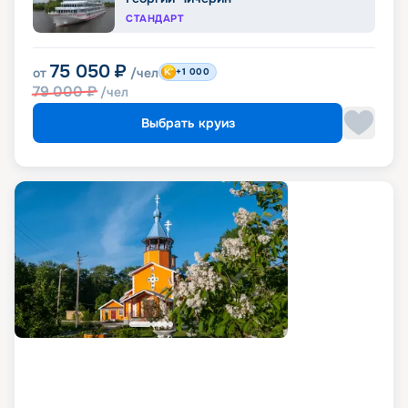
СТАНДАРТ
75 050
₽
от
/чел
+1 000
79 000
₽
/чел
Выбрать круиз