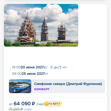
19:00
20 июня 2027
вс
6
дн
/
5
нч
09:00
25 июня 2027
пт
Симфония севера (Дмитрий Фурманов)
КОМФОРТ
64 090
₽
от
/чел
+2 027
71 212
₽
/чел