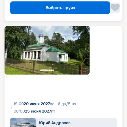
Выбрать круиз
19:00
20 июня 2027
вс
6
дн
/
5
нч
08:00
25 июня 2027
пт
Юрий Андропов