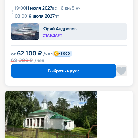
19:00
11 июля 2027
вс
6
дн
/
5
нч
08:00
16 июля 2027
пт
Юрий Андропов
СТАНДАРТ
62 100
₽
от
/чел
+1 000
69 000
₽
/чел
Выбрать круиз