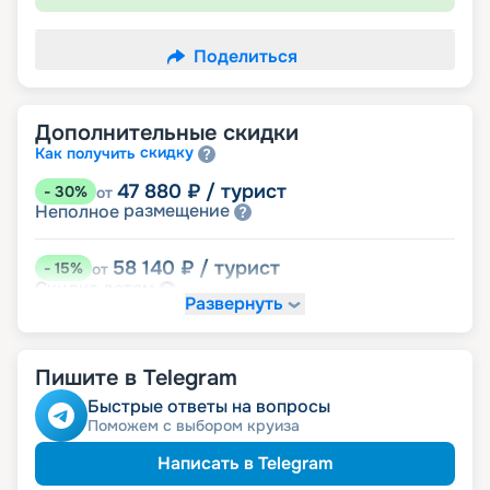
Поделиться
Дополнительные скидки
скидку
Как получить
47 880
₽
/ турист
-
30
%
от
размещение
Неполное
58 140
₽
/ турист
-
15
%
от
детям
Скидка
Развернуть
61 560
₽
/ турист
-
10
%
от
пенсионерам
Скидка
Пишите в Telegram
ведомств
Скидка сотрудникам силовых
ветеранам
Скидка
Быстрые ответы на вопросы
семьям
Скидка многодетным
Поможем с выбором круиза
Написать в Telegram