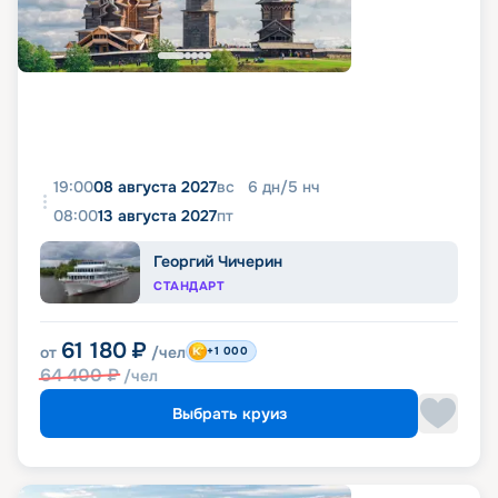
19:00
08 августа 2027
вс
6
дн
/
5
нч
08:00
13 августа 2027
пт
Георгий Чичерин
СТАНДАРТ
61 180
₽
от
/чел
+1 000
64 400
₽
/чел
Выбрать круиз