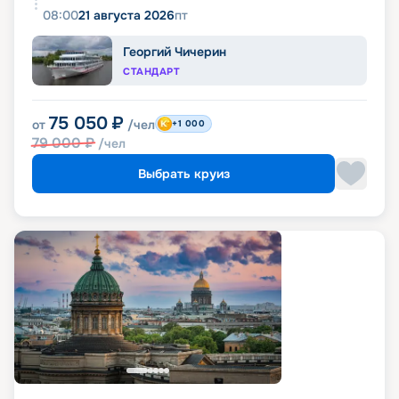
08:00
21 августа 2026
пт
Георгий Чичерин
СТАНДАРТ
75 050
₽
от
/чел
+1 000
79 000
₽
/чел
Выбрать круиз