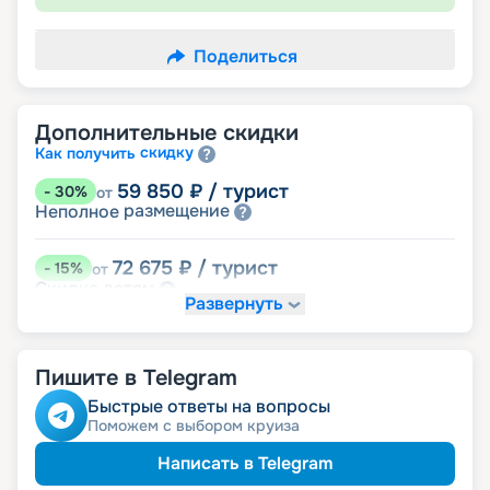
Поделиться
Дополнительные скидки
скидку
Как получить
59 850
₽
/ турист
-
30
%
от
размещение
Неполное
72 675
₽
/ турист
-
15
%
от
детям
Скидка
Развернуть
76 950
₽
/ турист
-
10
%
от
пенсионерам
Скидка
Пишите в Telegram
ведомств
Скидка сотрудникам силовых
ветеранам
Скидка
Быстрые ответы на вопросы
семьям
Скидка многодетным
Поможем с выбором круиза
Написать в Telegram