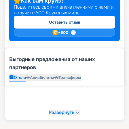
Как вам круиз?
Поделитесь своими впечатлениями с нами и
получите
500
Круизных миль
Оставить отзыв
+
500
Выгодные предложения от наших
партнеров
🏨
✈️
🚗
Отели
Авиабилеты
Трансферы
Развернуть