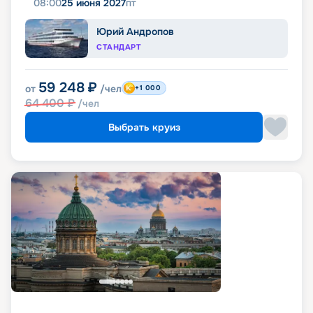
08:00
25 июня 2027
пт
Юрий Андропов
СТАНДАРТ
59 248
₽
от
/чел
+1 000
64 400
₽
/чел
Выбрать круиз