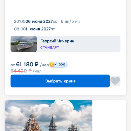
20:00
06 июня 2027
вс
6
дн
/
5
нч
08:00
11 июня 2027
пт
Георгий Чичерин
СТАНДАРТ
61 180
₽
от
/чел
+1 000
64 400
₽
/чел
Выбрать круиз