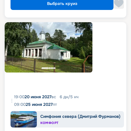
Выбрать круиз
19:00
20 июня 2027
вс
6
дн
/
5
нч
09:00
25 июня 2027
пт
Симфония севера (Дмитрий Фурманов)
КОМФОРТ