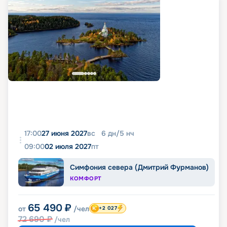
17:00
27 июня 2027
вс
6
дн
/
5
нч
09:00
02 июля 2027
пт
Симфония севера (Дмитрий Фурманов)
КОМФОРТ
65 490
₽
от
/чел
+2 027
72 690
₽
/чел