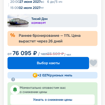
20:00
27 июня 2027
вс
6
дн
/
5
нч
15:00
02 июля 2027
пт
Тихий Дон
КОМФОРТ
Раннее бронирование —
11
%. Цена
вырастет через
26
дней
76 095
₽
от
/ чел
85 500
₽
/ чел
Выбор каюты
+
2 027
Круизных миль
Моментально оповестим вас
о снижении цены
Узнать о снижении цены