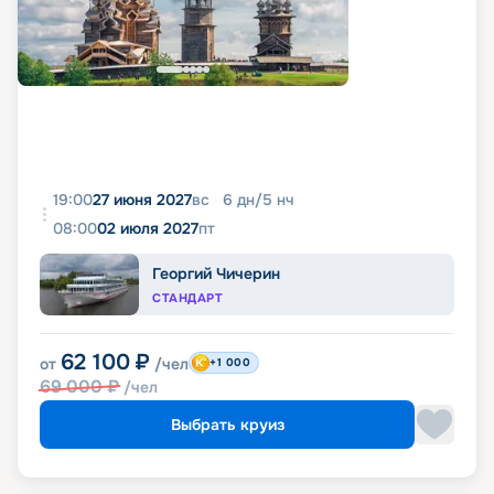
19:00
27 июня 2027
вс
6
дн
/
5
нч
08:00
02 июля 2027
пт
Георгий Чичерин
СТАНДАРТ
62 100
₽
от
/чел
+1 000
69 000
₽
/чел
Выбрать круиз