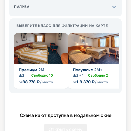
ПАЛУБА
ВЫБЕРИТЕ КЛАСС ДЛЯ ФИЛЬТРАЦИИ НА КАРТЕ
Премиум 2М
Полулюкс 2М+
П
2
Свободно
10
2 + 1
Свободно
2
88 778
₽
118 370
₽
от
/ место
от
/ место
от
Схема кают доступна в модальном окне
Открыть схему