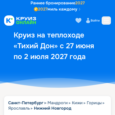
Раннее бронирование
2027
2027
миль каждому
Описание
Выбор кают
Маршрут и экск
Войти
Круиз на теплоходе
«Тихий Дон» с 27 июня
по 2 июля 2027 года
Санкт-Петербург
Мандроги
Кижи
Горицы
Ярославль
Нижний Новгород