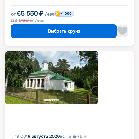
65 550
₽
от
/чел
+1 000
69 000
₽
/чел
Выбрать круиз
19:00
16 августа 2026
вс
6
дн
/
5
нч