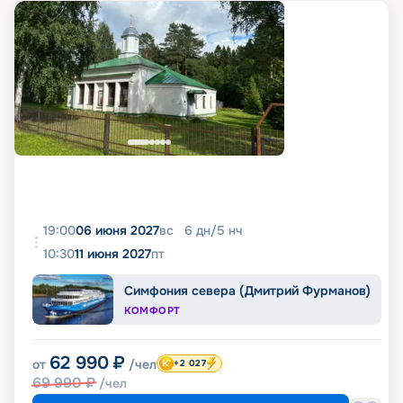
19:00
06 июня 2027
вс
6
дн
/
5
нч
10:30
11 июня 2027
пт
Симфония севера (Дмитрий Фурманов)
КОМФОРТ
62 990
₽
от
/чел
+2 027
69 990
₽
/чел