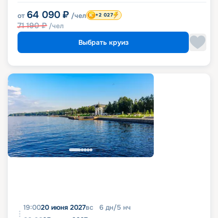
64 090
₽
от
/чел
+2 027
71 190
₽
/чел
Выбрать круиз
19:00
20 июня 2027
вс
6
дн
/
5
нч