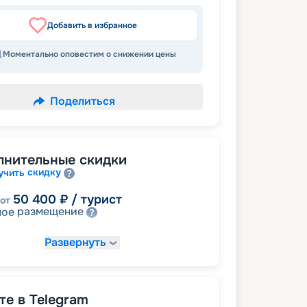
Добавить в избранное
Моментально оповестим о снижении цены
Поделиться
лнительные скидки
скидку
учить
50 400
₽
/ турист
от
размещение
ное
Развернуть
61 200
₽
/ турист
от
детям
а
64 800
₽
/ турист
от
е в Telegram