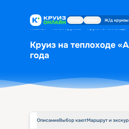
Описание
Выбор кают
Маршрут и экску
Река
Море
Ж/д круизы
Главная
•
Поиск круизов
•
Круиз на теплоходе «
Круиз на теплоходе «А
года
Описание
Выбор кают
Маршрут и экску