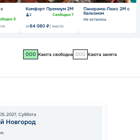
 с
Комфорт Премиум 2М
Панорама-Люкс 2M с
балконом
2
Свободно
7
ободно
5
Не осталось
64 080
₽
сто
от
/ место
000
000
Каюта свободна
Каюта занята
Нижни
Плес
09:00
05.2027
,
Суббота
й Новгород
13:00
0
ИЕ