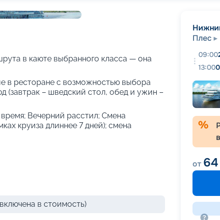
+
17
фотографий
Нижни
Плес
09:00
рута в каюте выбранного класса — она
13:00
0
е в ресторане с возможностью выбора
 (завтрак – шведский стол, обед и ужин –
е время; Вечерний расстил; Смена
амках круиза длиннее 7 дней); смена
64
от
включена в стоимость)