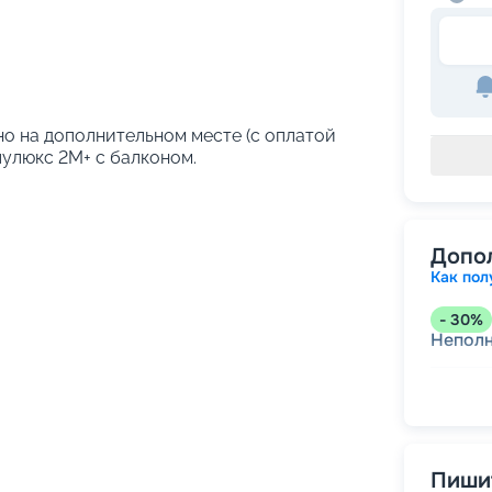
но на дополнительном месте (с оплатой
лулюкс 2М+ с балконом.
Допо
Как пол
-
30
%
Непол
-
15
%
Скидк
-
10
%
Пишит