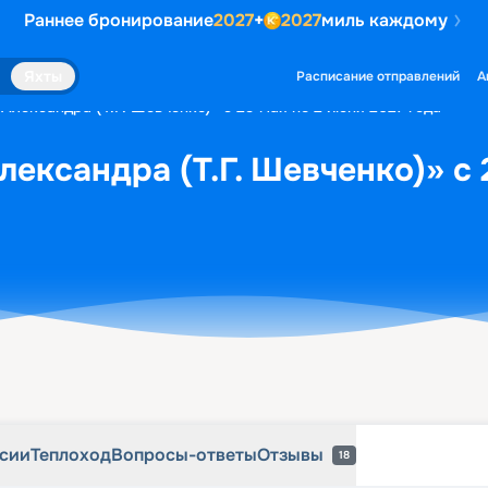
Раннее бронирование
2027
+
2027
миль каждому
рсии
Теплоход
Вопросы-ответы
Отзывы
18
Яхты
Расписание отправлений
А
Александра (Т.Г. Шевченко)» с 29 мая по 2 июня 2027 года
лександра (Т.Г. Шевченко)» с 
рсии
Теплоход
Вопросы-ответы
Отзывы
18