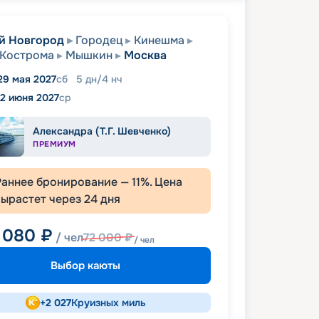
й Новгород
Городец
Кинешма
Кострома
Мышкин
Москва
29 мая 2027
сб
5
дн
/
4
нч
2 июня 2027
ср
Александра (Т.Г. Шевченко)
ПРЕМИУМ
Раннее бронирование —
11
%. Цена
вырастет через
24
дня
 080
₽
/ чел
72 000
₽
/ чел
Выбор каюты
+
2 027
Круизных миль