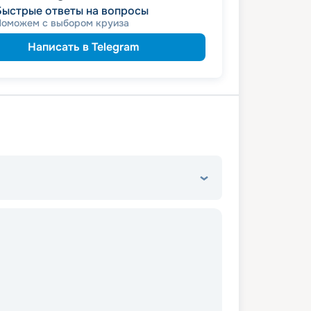
ведомств
 сотрудникам силовых
Быстрые ответы на вопросы
пенсионерам
а
Поможем с выбором круиза
ветеранам
а
семьям
а многодетным
Написать в Telegram