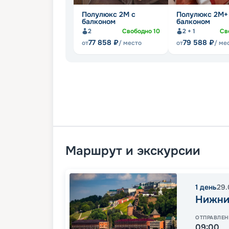
Полулюкс 2М с
Полулюкс 2М+
балконом
балконом
2
Свободно
10
2 + 1
Св
77 858
₽
79 588
₽
от
/ место
от
/ ме
Маршрут и экскурсии
1
день
29.
Нижни
ОТПРАВЛЕН
09:00