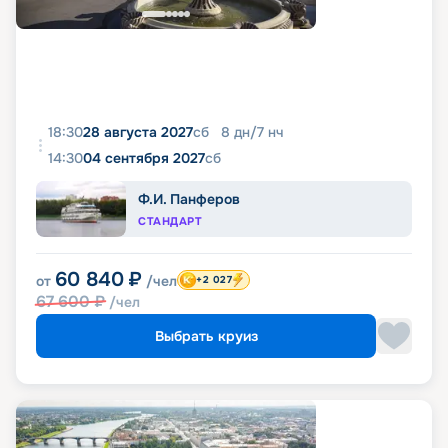
18:30
28 августа 2027
сб
8
дн
/
7
нч
14:30
04 сентября 2027
сб
Ф.И. Панферов
СТАНДАРТ
60 840
₽
от
/чел
+2 027
67 600
₽
/чел
Выбрать круиз