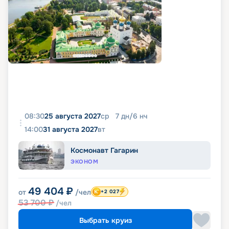
08:30
25 августа 2027
ср
7
дн
/
6
нч
14:00
31 августа 2027
вт
Космонавт Гагарин
ЭКОНОМ
49 404
₽
от
/чел
+2 027
53 700
₽
/чел
Выбрать круиз