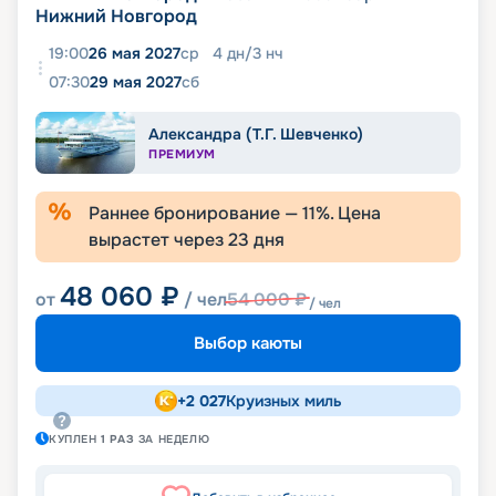
Нижний Новгород
19:00
26 мая 2027
ср
4
дн
/
3
нч
07:30
29 мая 2027
сб
Александра (Т.Г. Шевченко)
ПРЕМИУМ
Раннее бронирование —
11
%. Цена
вырастет через
23
дня
48 060
₽
от
/ чел
54 000
₽
/ чел
Выбор каюты
+
2 027
Круизных миль
КУПЛЕН
1
РАЗ
ЗА НЕДЕЛЮ