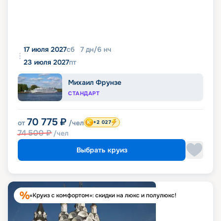
17 июля 2027
сб
7
дн
/
6
нч
23 июля 2027
пт
Михаил Фрунзе
СТАНДАРТ
70 775
₽
от
/чел
+2 027
74 500
₽
/чел
Выбрать круиз
«Круиз с комфортом»: скидки на люкс и полулюкс!