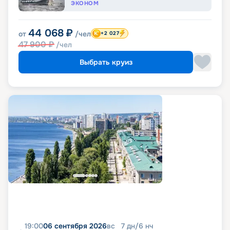
ЭКОНОМ
44 068
₽
от
/чел
+2 027
47 900
₽
/чел
Выбрать круиз
19:00
06 сентября 2026
вс
7
дн
/
6
нч