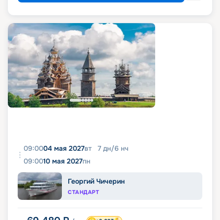
09:00
04 мая 2027
вт
7
дн
/
6
нч
09:00
10 мая 2027
пн
Георгий Чичерин
СТАНДАРТ