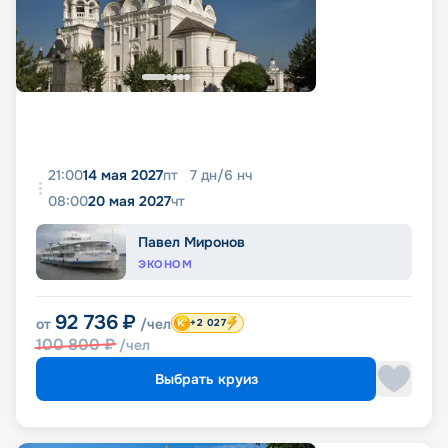
21:00
14 мая 2027
пт
7
дн
/
6
нч
08:00
20 мая 2027
чт
Павел Миронов
ЭКОНОМ
92 736
₽
от
/чел
+2 027
100 800
₽
/чел
Выбрать круиз