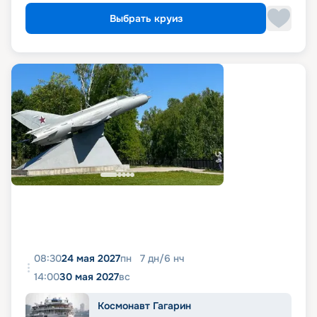
Выбрать круиз
08:30
24 мая 2027
пн
7
дн
/
6
нч
14:00
30 мая 2027
вс
Космонавт Гагарин