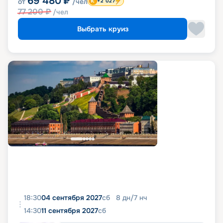
69 480
₽
от
/чел
+2 027
77 200
₽
/чел
Выбрать круиз
18:30
04 сентября 2027
сб
8
дн
/
7
нч
14:30
11 сентября 2027
сб