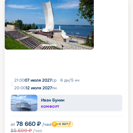
21:00
07 июля 2027
ср
6
дн
/
5
нч
20:00
12 июля 2027
пн
Иван Бунин
КОМФОРТ
78 660
₽
от
/чел
+2 027
85 500
₽
/чел