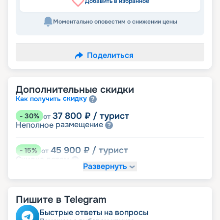
Добавить в избранное
Моментально оповестим о снижении цены
Поделиться
Дополнительные скидки
скидку
Как получить
37 800
₽
/ турист
-
30
%
от
размещение
Неполное
45 900
₽
/ турист
-
15
%
от
детям
Скидка
Развернуть
48 600
₽
/ турист
-
10
%
от
ведомств
Скидка сотрудникам силовых
Пишите в Telegram
пенсионерам
Скидка
ветеранам
Скидка
Быстрые ответы на вопросы
семьям
Скидка многодетным