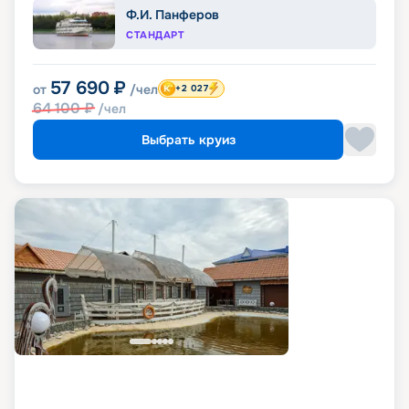
Ф.И. Панферов
СТАНДАРТ
57 690
₽
от
/чел
+2 027
64 100
₽
/чел
Выбрать круиз