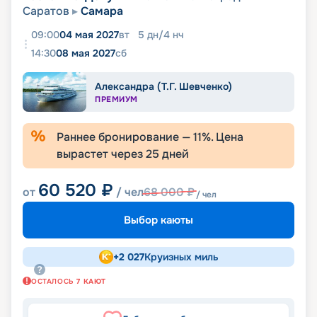
Саратов
Самара
09:00
04 мая 2027
вт
5
дн
/
4
нч
14:30
08 мая 2027
сб
Александра (Т.Г. Шевченко)
ПРЕМИУМ
Раннее бронирование —
11
%. Цена
вырастет через
25
дней
60 520
₽
от
/ чел
68 000
₽
/ чел
Выбор каюты
+
2 027
Круизных миль
ОСТАЛОСЬ
7
КАЮТ