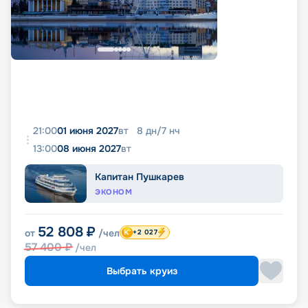
21:00
01 июня 2027
вт
8
дн
/
7
нч
13:00
08 июня 2027
вт
Капитан Пушкарев
ЭКОНОМ
52 808
₽
от
/чел
+2 027
57 400
₽
/чел
Выбрать круиз