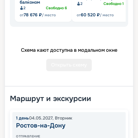
балконом
б
2
Свободно
1
2
Свободно
6
Не
78 676
₽
60 520
₽
от
/ место
от
/ место
Схема кают доступна в модальном окне
Открыть схему
Маршрут и экскурсии
1
день
04.05.2027
,
Вторник
Ростов-на-Дону
ОТПРАВЛЕНИЕ