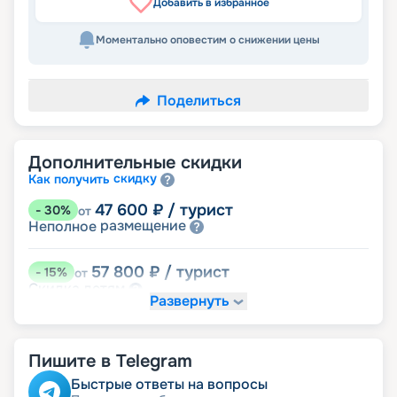
Добавить в избранное
Моментально оповестим о снижении цены
Поделиться
Дополнительные скидки
скидку
Как получить
47 600
₽
/ турист
-
30
%
от
размещение
Неполное
57 800
₽
/ турист
-
15
%
от
детям
Скидка
Развернуть
61 200
₽
/ турист
-
10
%
от
ведомств
Скидка сотрудникам силовых
Пишите в Telegram
пенсионерам
Скидка
ветеранам
Скидка
Быстрые ответы на вопросы
семьям