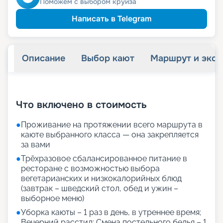
Скидка многодетным
Поможем с выбором круиза
Написать в Telegram
Описание
Выбор кают
Маршрут и экск
+
15
фотографий
Что включено в стоимость
●
Проживание на протяжении всего маршрута в
каюте выбранного класса — она закрепляется
за вами
●
Трёхразовое сбалансированное питание в
ресторане с возможностью выбора
вегетарианских и низкокалорийных блюд
(завтрак – шведский стол, обед и ужин –
выборное меню)
●
Уборка каюты – 1 раз в день, в утреннее время;
Вечерний расстил; Смена постельного белья – 1