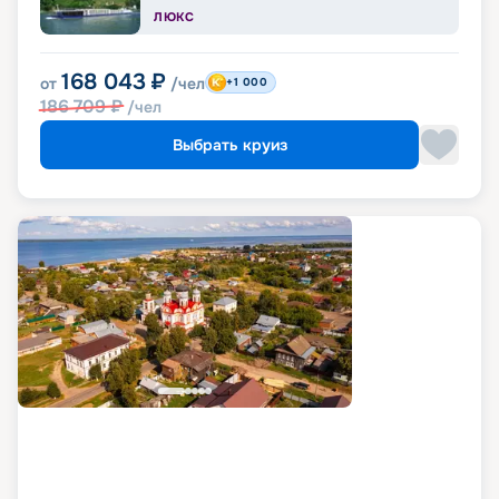
ЛЮКС
168 043
₽
от
/чел
+1 000
186 709
₽
/чел
Выбрать круиз