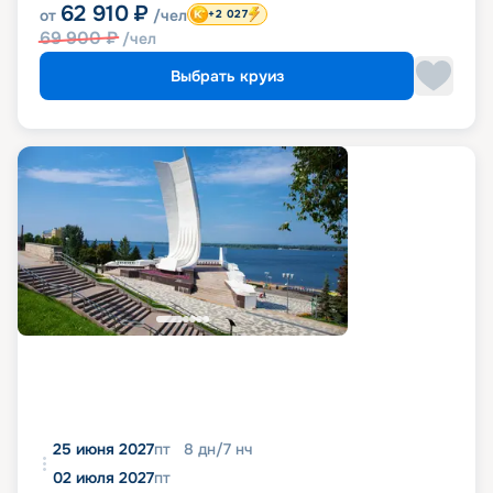
62 910
₽
от
/чел
+2 027
69 900
₽
/чел
Выбрать круиз
25 июня 2027
пт
8
дн
/
7
нч
02 июля 2027
пт