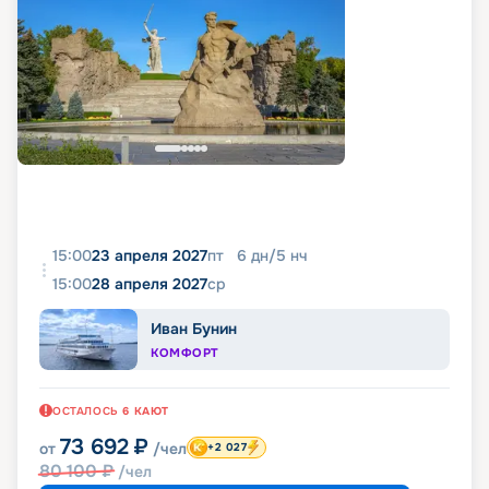
15:00
23 апреля 2027
пт
6
дн
/
5
нч
15:00
28 апреля 2027
ср
Иван Бунин
КОМФОРТ
ОСТАЛОСЬ
6
КАЮТ
73 692
₽
от
/чел
+2 027
80 100
₽
/чел