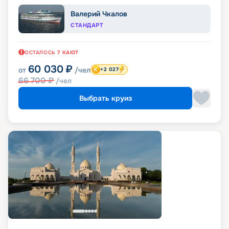
Валерий Чкалов
СТАНДАРТ
ОСТАЛОСЬ
7
КАЮТ
60 030
₽
от
/чел
+2 027
66 700
₽
/чел
Выбрать круиз