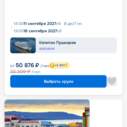
14:00
11 сентября 2027
сб
8
дн
/
7
нч
13:00
18 сентября 2027
сб
Капитан Пушкарев
ЭКОНОМ
50 876
₽
от
/чел
+2 027
55 300
₽
/чел
Выбрать круиз