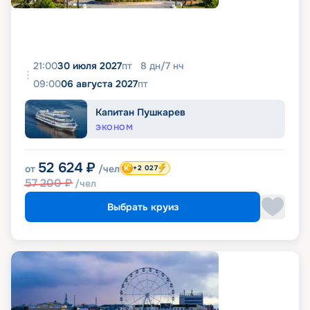
21:00
30 июля 2027
пт
8
дн
/
7
нч
09:00
06 августа 2027
пт
Капитан Пушкарев
ЭКОНОМ
52 624
₽
от
/чел
+2 027
57 200
₽
/чел
Выбрать круиз