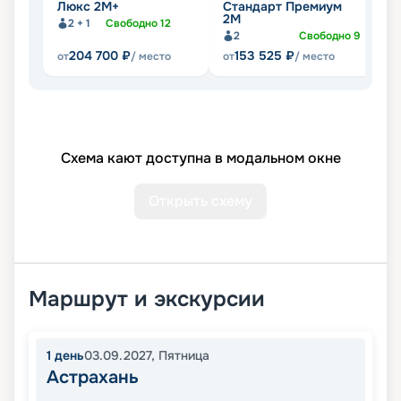
Люкс 2М+
Стандарт Премиум
С
2М
2 + 1
Свободно
12
2
Свободно
9
204 700
₽
153 525
₽
от
/ место
от
/ место
от
Схема кают доступна в модальном окне
Открыть схему
Маршрут и экскурсии
1
день
03.09.2027
,
Пятница
Астрахань