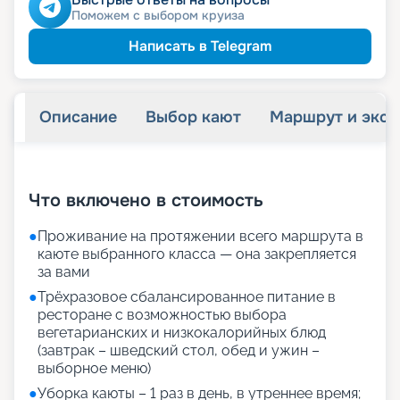
ведомств
Скидка сотрудникам силовых
Поможем с выбором круиза
ветеранам
Скидка
семьям
Скидка многодетным
Написать в Telegram
Описание
Выбор кают
Маршрут и экск
+
26
фотографий
Что включено в стоимость
●
Проживание на протяжении всего маршрута в
каюте выбранного класса — она закрепляется
за вами
●
Трёхразовое сбалансированное питание в
ресторане с возможностью выбора
вегетарианских и низкокалорийных блюд
(завтрак – шведский стол, обед и ужин –
выборное меню)
●
Уборка каюты – 1 раз в день, в утреннее время;