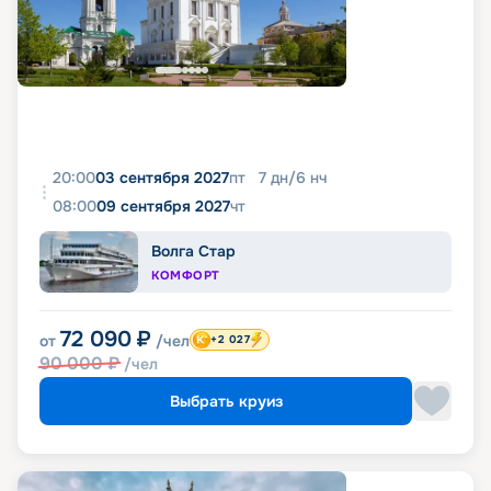
20:00
03 сентября 2027
пт
7
дн
/
6
нч
08:00
09 сентября 2027
чт
Волга Стар
КОМФОРТ
72 090
₽
от
/чел
+2 027
90 000
₽
/чел
Выбрать круиз