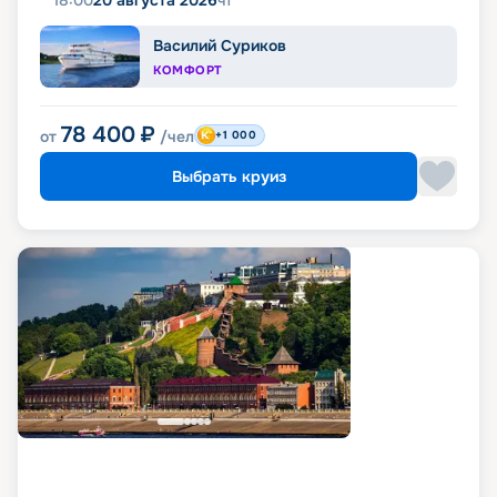
18:00
20 августа 2026
чт
Василий Суриков
КОМФОРТ
78 400
₽
от
/чел
+1 000
Выбрать круиз