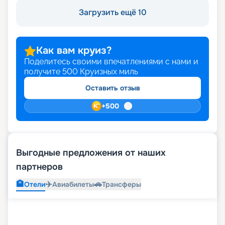
Загрузить ещё 10
Как вам круиз?
Поделитесь своими впечатлениями с нами и
получите
500
Круизных миль
Оставить отзыв
+
500
Выгодные предложения от наших
партнеров
🏨
✈️
🚗
Отели
Авиабилеты
Трансферы