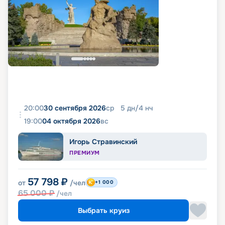
20:00
30 сентября 2026
ср
5
дн
/
4
нч
19:00
04 октября 2026
вс
Игорь Стравинский
ПРЕМИУМ
57 798
₽
от
/чел
+1 000
65 000
₽
/чел
Выбрать круиз