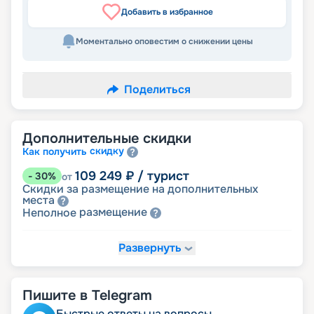
Добавить в избранное
Моментально оповестим о снижении цены
Поделиться
Дополнительные скидки
скидку
Как получить
109 249
₽
/ турист
-
30
%
от
Скидки за размещение на дополнительных
места
размещение
Неполное
Развернуть
132 660
₽
/ турист
-
15
%
от
детям
Скидка
Пишите в Telegram
140 463
₽
/ турист
-
10
%
от
пенсионерам
Скидка
Быстрые ответы на вопросы