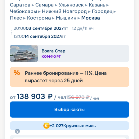
Саратов
Самара
Ульяновск
Казань
Чебоксары
Нижний Новгород
Городец
Плес
Кострома
Мышкин
Москва
20:00
03 сентября 2027
пт
12
дн
/
11
нч
13:00
14 сентября 2027
вт
Волга Стар
КОМФОРТ
Раннее бронирование —
11
%. Цена
вырастет через
25
дней
138 903
₽
от
/ чел
156 070
₽
/ чел
Выбор каюты
+
2 027
Круизных миль