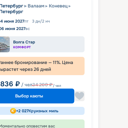
Петербург
Валаам
Коневец
Петербург
4 июня 2027
пт
3
дн
/
2
нч
06 июня 2027
вс
Волга Стар
КОМФОРТ
Раннее бронирование —
11
%. Цена
вырастет через
26
дней
 836
₽
/ чел
34 200
₽
/ чел
Выбор каюты
+
2 027
Круизных миль
Моментально оповестим вас