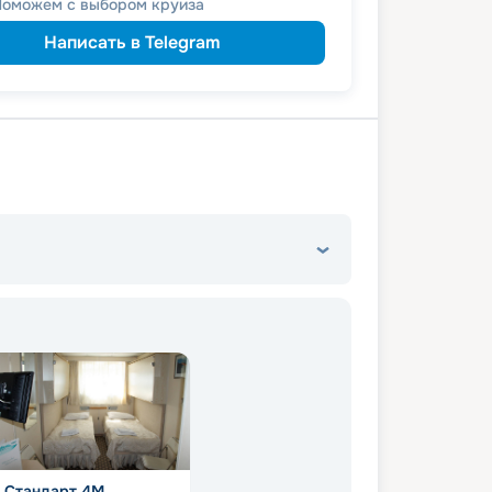
Поможем с выбором круиза
пенсионерам
а
ведомств
 сотрудникам силовых
Написать в Telegram
ветеранам
а
семьям
а многодетным
Стандарт 4M