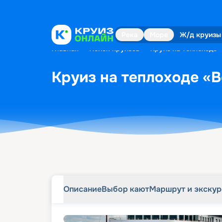
Описание
Выбор кают
Маршрут и экску
Река
Море
Ж/д круизы
Главная
•
Поиск круизов
•
Круиз на теплоходе 
Круиз на теплоходе «В
Описание
Выбор кают
Маршрут и экску