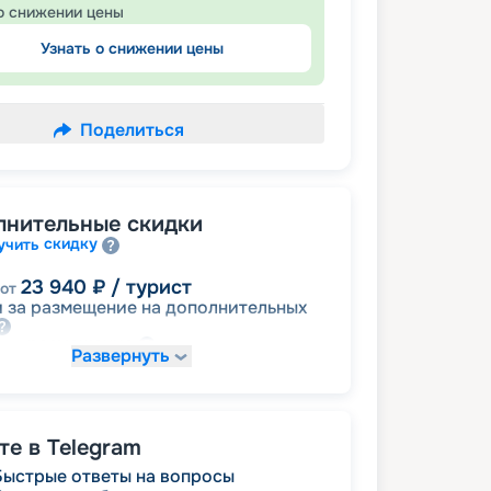
о снижении цены
Узнать о снижении цены
Поделиться
лнительные скидки
скидку
учить
23 940
₽
/ турист
от
 за размещение на дополнительных
размещение
ное
Развернуть
29 070
₽
/ турист
от
детям
а
е в Telegram
Быстрые ответы на вопросы
30 780
₽
/ турист
от