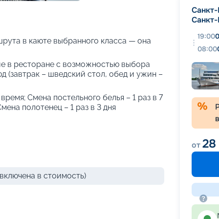
+
32
фотографий
Санкт-
Санкт-
19:00
0
рута в каюте выбранного класса — она
08:00
е в ресторане с возможностью выбора
 (завтрак – шведский стол, обед и ужин –
 время; Смена постельного белья – 1 раз в 7
Смена полотенец – 1 раз в 3 дня
28
от
включена в стоимость)