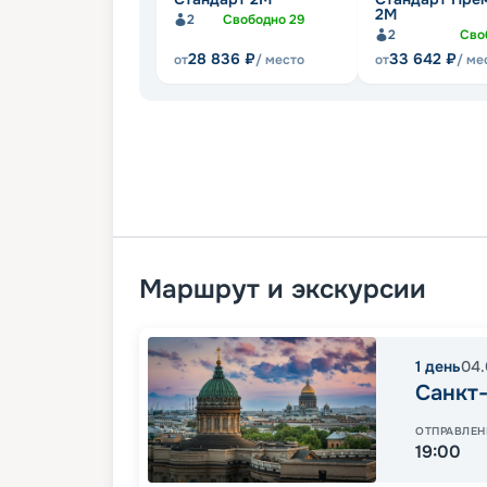
2М
2
Свободно
29
2
Сво
28 836
₽
33 642
₽
от
/ место
от
/ ме
Маршрут и экскурсии
1
день
04.
Санкт
ОТПРАВЛЕН
19:00