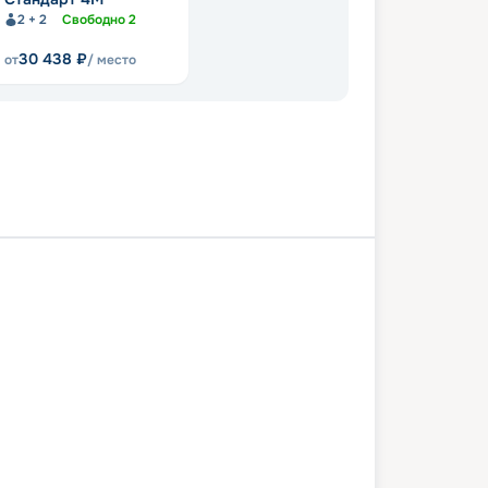
2 + 2
Свободно
2
30 438
₽
от
/ место
Петербург
Валаам
Коневец
Петербург
4 июня 2027
пт
3
дн
/
2
нч
06 июня 2027
вс
Волга Стар
КОМФОРТ