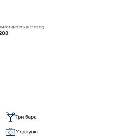
Допо
Как пол
-
30
%
Скидки
ВМЕСТИМОСТЬ (ЧЕЛОВЕК)
места
208
Непол
-
15
%
Скидк
Пишит
-
10
%
Скидк
Скидка
Скидк
Скидк
Три бара
Медпункт