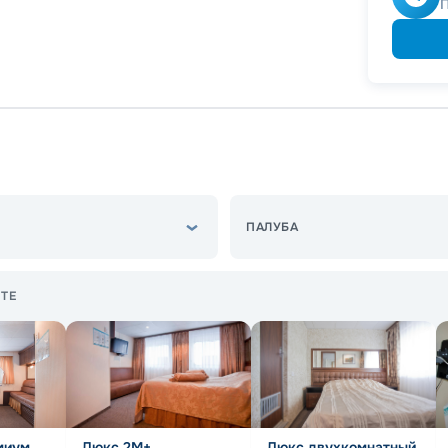
Скидк
Скидка
Скидк
Скидк
ПАЛУБА
ТЕ
миум
Люкс 2М+
Люкс двухкомнатный