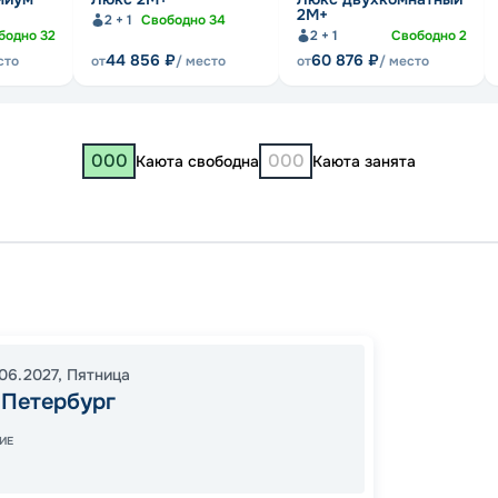
2М+
2 + 1
Свободно
34
бодно
32
2 + 1
Свободно
2
44 856
₽
60 876
₽
сто
от
/ место
от
/ место
000
000
Каюта свободна
Каюта занята
Санкт-
Санкт-
19:00
0
06.2027
,
Пятница
08:00
-Петербург
ИЕ