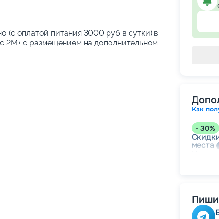
о (с оплатой питания 3000 руб в сутки) в
кс 2М+ с размещением на дополнительном
Допо
Как пол
-
30
%
Скидки
места
Непол
-
15
%
Скидк
Пишит
-
10
%