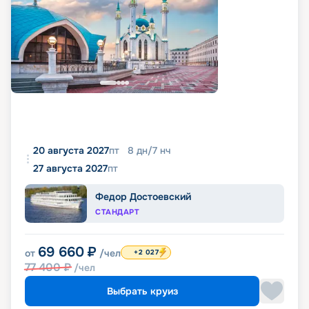
20 августа 2027
пт
8
дн
/
7
нч
27 августа 2027
пт
Федор Достоевский
СТАНДАРТ
69 660
₽
от
/чел
+2 027
77 400
₽
/чел
Выбрать круиз