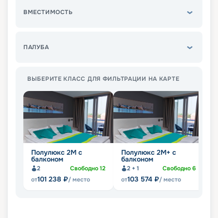
ВМЕСТИМОСТЬ
ПАЛУБА
ВЫБЕРИТЕ КЛАСС ДЛЯ ФИЛЬТРАЦИИ НА КАРТЕ
Полулюкс 2М с
Полулюкс 2М+ с
К
балконом
балконом
2
Свободно
12
2 + 1
Свободно
6
101 238
₽
103 574
₽
от
/ место
от
/ место
от