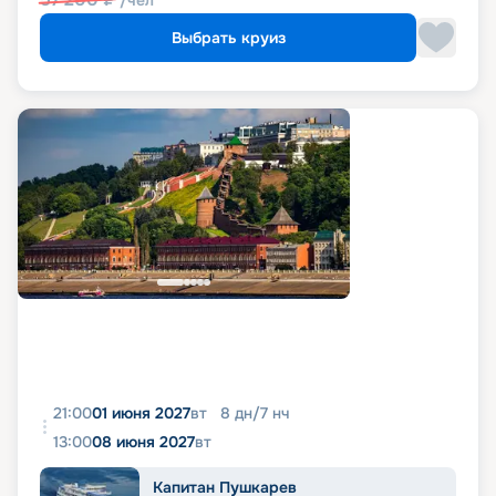
Выбрать круиз
21:00
01 июня 2027
вт
8
дн
/
7
нч
13:00
08 июня 2027
вт
Капитан Пушкарев