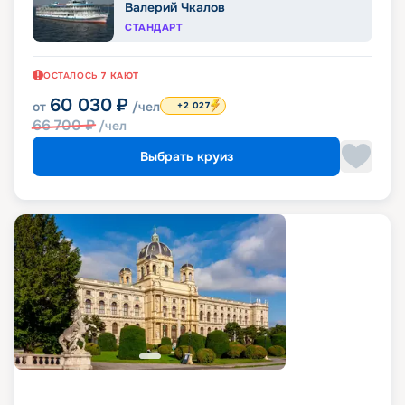
Валерий Чкалов
СТАНДАРТ
ОСТАЛОСЬ
7
КАЮТ
60 030
₽
от
/чел
+2 027
66 700
₽
/чел
Выбрать круиз