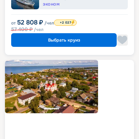
ЭКОНОМ
52 808
₽
от
/чел
+2 027
57 400
₽
/чел
Выбрать круиз