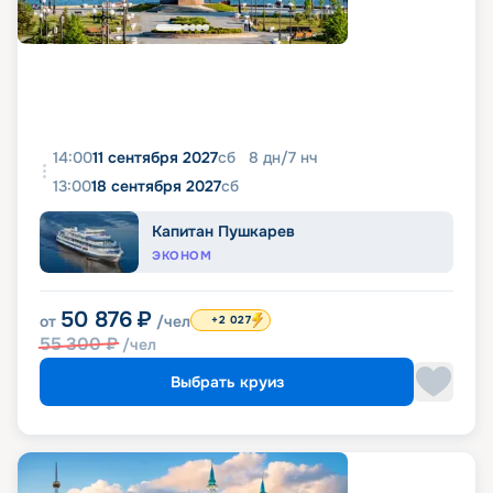
14:00
11 сентября 2027
сб
8
дн
/
7
нч
13:00
18 сентября 2027
сб
Капитан Пушкарев
ЭКОНОМ
50 876
₽
от
/чел
+2 027
55 300
₽
/чел
Выбрать круиз