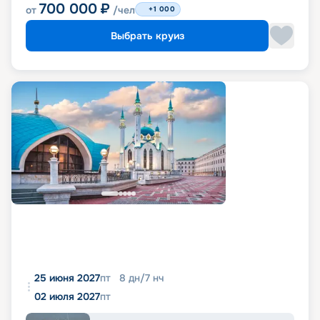
700 000
₽
от
/чел
+1 000
Выбрать круиз
25 июня 2027
пт
8
дн
/
7
нч
02 июля 2027
пт