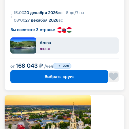
15:00
20 декабря 2026
вс
8
дн
/
7
нч
08:00
27 декабря 2026
вс
Вы посетите 3 страны:
Arena
ЛЮКС
168 043
₽
от
/чел
+1 000
Выбрать круиз