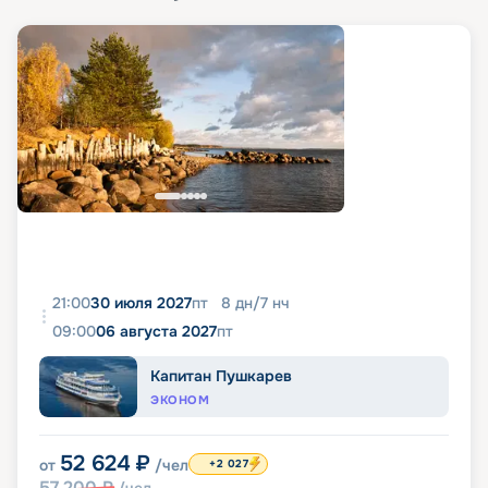
21:00
30 июля 2027
пт
8
дн
/
7
нч
09:00
06 августа 2027
пт
Капитан Пушкарев
ЭКОНОМ
52 624
₽
от
/чел
+2 027
57 200
₽
/чел