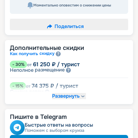
Моментально оповестим о снижении цены
Поделиться
Дополнительные скидки
скидку
Как получить
61 250
₽
/ турист
-
30
%
от
размещение
Неполное
74 375
₽
/ турист
-
15
%
от
детям
Скидка
Развернуть
78 750
₽
/ турист
-
10
%
от
пенсионерам
Скидка
Пишите в Telegram
ведомств
Скидка сотрудникам силовых
ветеранам
Скидка
Быстрые ответы на вопросы
семьям
Скидка многодетным
Поможем с выбором круиза