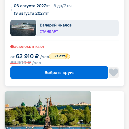
06 августа 2027
пт
8
дн
/
7
нч
13 августа 2027
пт
Валерий Чкалов
СТАНДАРТ
ОСТАЛОСЬ
8
КАЮТ
62 910
₽
от
/чел
+2 027
69 900
₽
/чел
Выбрать круиз