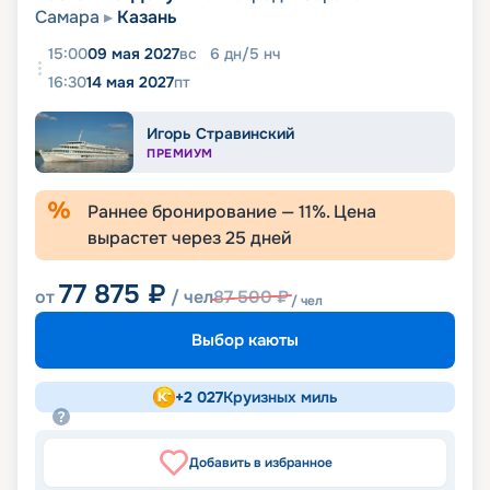
Самара
Казань
15:00
09 мая 2027
вс
6
дн
/
5
нч
16:30
14 мая 2027
пт
Игорь Стравинский
ПРЕМИУМ
Раннее бронирование —
11
%. Цена
вырастет через
25
дней
77 875
₽
от
/ чел
87 500
₽
/ чел
Выбор каюты
+
2 027
Круизных миль
Добавить в избранное