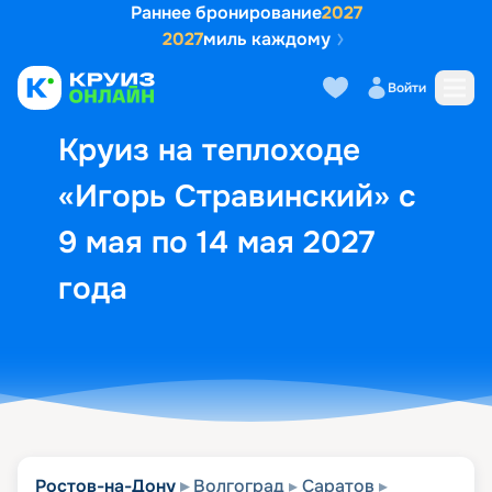
Раннее бронирование
2027
2027
миль каждому
Описание
Выбор кают
Маршрут и экск
Войти
Круиз на теплоходе
«Игорь Стравинский» с
9 мая по 14 мая 2027
года
Ростов-на-Дону
Волгоград
Саратов