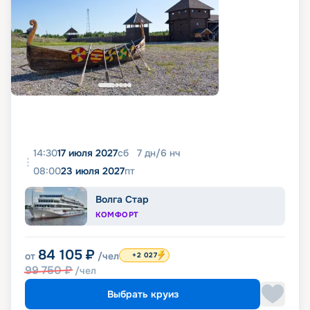
14:30
17 июля 2027
сб
7
дн
/
6
нч
08:00
23 июля 2027
пт
Волга Стар
КОМФОРТ
84 105
₽
от
/чел
+2 027
99 750
₽
/чел
Выбрать круиз