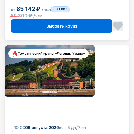
65 142
₽
от
/чел
+1 000
69 300
₽
/чел
Выбрать круиз
Тематический круиз: «Легенды Урала»
10:00
09 августа 2026
вс
8
дн
/
7
нч