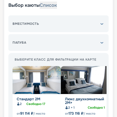
Выбор каюты
Список
ВМЕСТИМОСТЬ
ПАЛУБА
ВЫБЕРИТЕ КЛАСС ДЛЯ ФИЛЬТРАЦИИ НА КАРТЕ
Стандарт 2M
Люкс двухкомнатный
Л
2М+
2
Свободно
17
2 + 1
Свободно
1
91 114
₽
173 116
₽
от
/ место
от
/ место
от