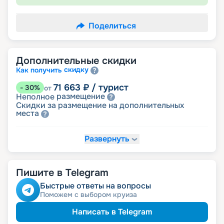
Поделиться
Дополнительные скидки
скидку
Как получить
71 663
₽
/ турист
-
30
%
от
размещение
Неполное
Скидки за размещение на дополнительных
места
Развернуть
87 019
₽
/ турист
-
15
%
от
детям
Скидка
Пишите в Telegram
92 138
₽
/ турист
-
10
%
от
ветеранам
Скидка
Быстрые ответы на вопросы
семьям
Скидка многодетным
Поможем с выбором круиза
ведомств
Скидка сотрудникам силовых
пенсионерам
Скидка
Написать в Telegram