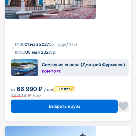
17:30
01 мая 2027
сб
5
дн
/
4
нч
16:30
05 мая 2027
ср
Симфония севера (Дмитрий Фурманов)
КОМФОРТ
66 990
₽
от
/чел
+2 027
74 434
₽
/чел
Выбрать круиз