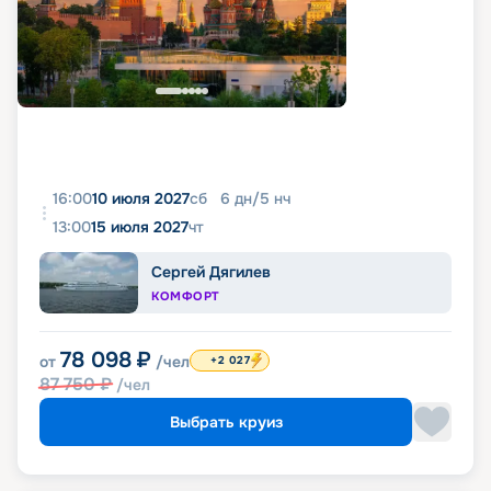
16:00
10 июля 2027
сб
6
дн
/
5
нч
13:00
15 июля 2027
чт
Сергей Дягилев
КОМФОРТ
78 098
₽
от
/чел
+2 027
87 750
₽
/чел
Выбрать круиз