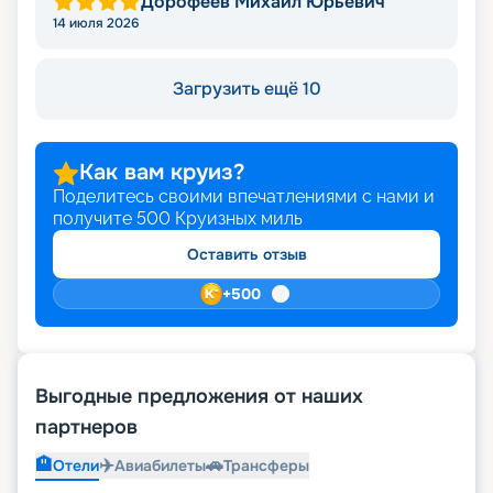
Дорофеев Михаил Юрьевич
14 июля 2026
Загрузить ещё 10
Как вам круиз?
Поделитесь своими впечатлениями с нами и
получите
500
Круизных миль
Оставить отзыв
+
500
Выгодные предложения от наших
партнеров
🏨
✈️
🚗
Отели
Авиабилеты
Трансферы