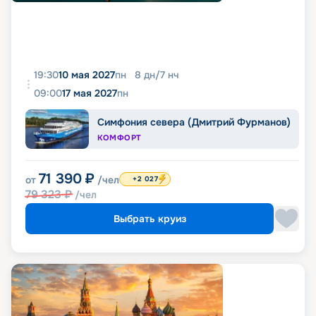
19:30
10 мая 2027
пн
8
дн
/
7
нч
09:00
17 мая 2027
пн
Симфония севера (Дмитрий Фурманов)
КОМФОРТ
71 390
₽
от
/чел
+2 027
79 323
₽
/чел
Выбрать круиз