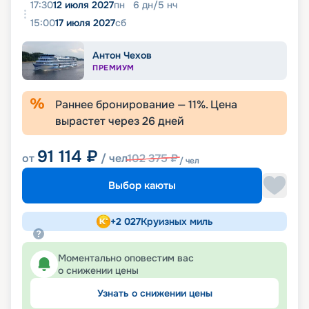
17:30
12 июля 2027
пн
6
дн
/
5
нч
15:00
17 июля 2027
сб
Антон Чехов
ПРЕМИУМ
Раннее бронирование —
11
%. Цена
вырастет через
26
дней
91 114
₽
от
/ чел
102 375
₽
/ чел
Выбор каюты
+
2 027
Круизных миль
Моментально оповестим вас
о снижении цены
Узнать о снижении цены