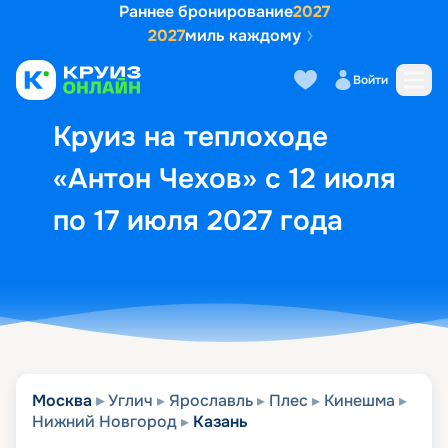
Раннее бронирование
2027
2027
миль каждому
Описание
Выбор кают
Маршрут и экск
Войти
Круиз на теплоходе
«Антон Чехов» с 12 июля
по 17 июля 2027 года
Москва
Углич
Ярославль
Плес
Кинешма
Нижний Новгород
Казань