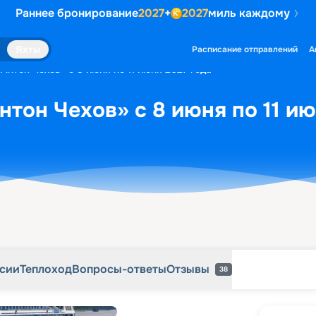
Раннее бронирование
2027
+
2027
миль каждому
рсии
Теплоход
Вопросы-ответы
Отзывы
38
Яхты
Расписание отправлений
А
Антон Чехов» с 8 июня по 11 июня 2027 года
нтон Чехов» с 8 июня по 11 ию
рсии
Теплоход
Вопросы-ответы
Отзывы
38