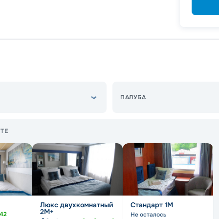
Скидка
Скидк
ПАЛУБА
ТЕ
Люкс двухкомнатный
Стандарт 1M
2М+
42
Не осталось