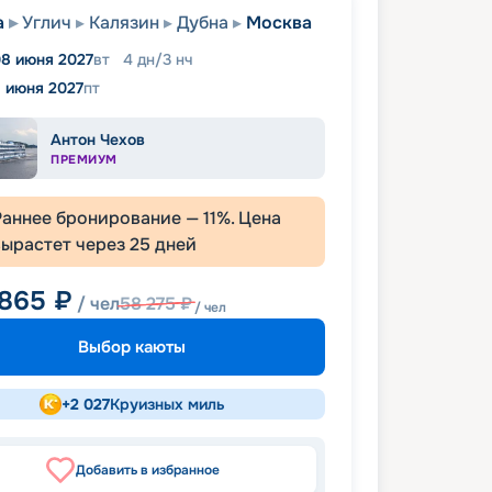
а
Углич
Калязин
Дубна
Москва
8 июня 2027
вт
4
дн
/
3
нч
1 июня 2027
пт
Антон Чехов
ПРЕМИУМ
Раннее бронирование —
11
%. Цена
вырастет через
25
дней
 865
₽
/ чел
58 275
₽
/ чел
Выбор каюты
+
2 027
Круизных миль
Добавить в избранное