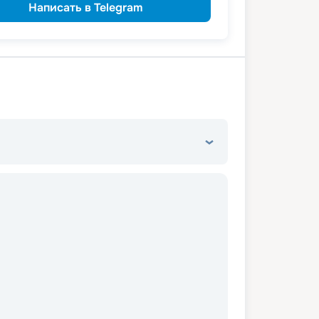
Написать в Telegram
ведомств
 сотрудникам силовых
пенсионерам
а