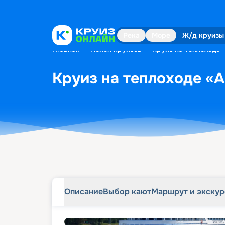
Описание
Выбор кают
Маршрут и экску
Река
Море
Ж/д круизы
Главная
•
Поиск круизов
•
Круиз на теплоходе «
Круиз на теплоходе «А
Описание
Выбор кают
Маршрут и экску