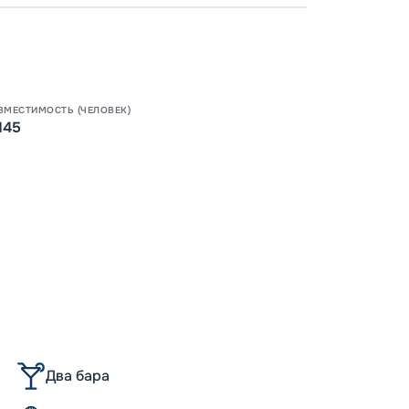
-
30
%
Непол
Скидки
места
-
15
%
ВМЕСТИМОСТЬ (ЧЕЛОВЕК)
Скидк
145
Пишит
-
10
%
Скидк
Скидк
Скидка
Скидк
Два бара