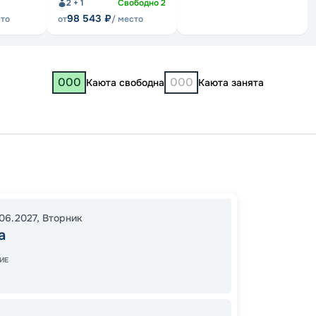
2 + 1
Свободно
2
98 543
₽
сто
от
/ место
000
000
Каюта свободна
Каюта занята
Москв
16:00
0
06.2027
,
Вторник
13:00
1
а
ИЕ