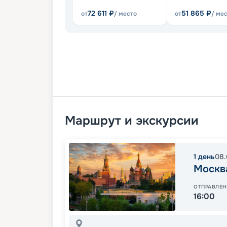
72 611
₽
51 865
₽
от
/ место
от
/ ме
Маршрут и экскурсии
1
день
08.
Москв
ОТПРАВЛЕН
16:00