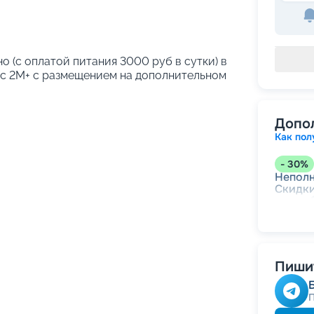
о (с оплатой питания 3000 руб в сутки) в
кс 2М+ с размещением на дополнительном
Допо
Как пол
-
30
%
Непол
Скидки
места
-
15
%
Скидк
Пишит
-
10
%
Скидк
Скидк