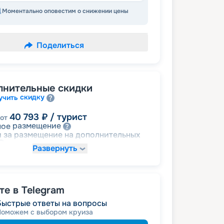
Моментально оповестим о снижении цены
Поделиться
лнительные скидки
скидку
учить
40 793
₽
/ турист
от
размещение
ное
 за размещение на дополнительных
Развернуть
49 534
₽
/ турист
от
детям
а
е в Telegram
Быстрые ответы на вопросы
52 448
₽
/ турист
от
Поможем с выбором круиза
ветеранам
а
семьям
а многодетным