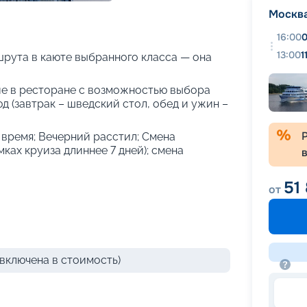
+
66
фотографий
Москв
16:00
0
13:00
1
рута в каюте выбранного класса — она
е в ресторане с возможностью выбора
 (завтрак – шведский стол, обед и ужин –
е время; Вечерний расстил; Смена
амках круиза длиннее 7 дней); смена
51
от
включена в стоимость)