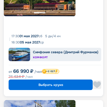
17:30
01 мая 2027
сб
5
дн
/
4
нч
16:30
05 мая 2027
ср
Симфония севера (Дмитрий Фурманов)
КОМФОРТ
66 990
₽
от
/чел
+2 027
74 434
₽
/чел
Выбрать круиз