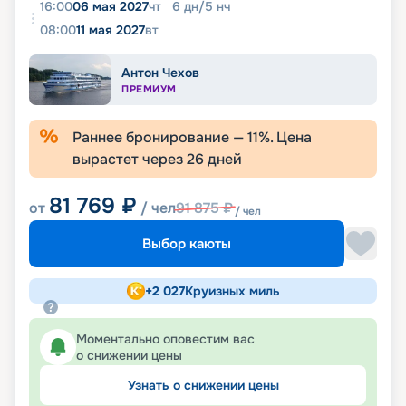
16:00
06 мая 2027
чт
6
дн
/
5
нч
08:00
11 мая 2027
вт
Антон Чехов
ПРЕМИУМ
Раннее бронирование —
11
%. Цена
вырастет через
26
дней
81 769
₽
от
/ чел
91 875
₽
/ чел
Выбор каюты
+
2 027
Круизных миль
Моментально оповестим вас
о снижении цены
Узнать о снижении цены