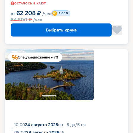
ОСТАЛОСЬ
8
КАЮТ
62 208
₽
от
/чел
+1 000
64 800
₽
/чел
Выбрать круиз
Спецпредложение - 7%
10:00
24 августа 2026
пн
6
дн
/
5
нч
08:00
29 августа 2026
сб