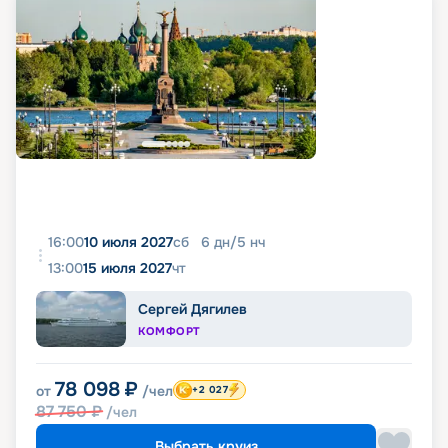
16:00
10 июля 2027
сб
6
дн
/
5
нч
13:00
15 июля 2027
чт
Сергей Дягилев
КОМФОРТ
78 098
₽
от
/чел
+2 027
87 750
₽
/чел
Выбрать круиз