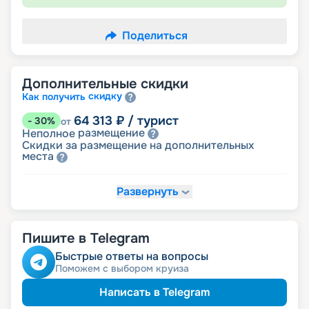
Поделиться
Дополнительные скидки
скидку
Как получить
64 313
₽
/ турист
-
30
%
от
размещение
Неполное
Скидки за размещение на дополнительных
места
Развернуть
78 094
₽
/ турист
-
15
%
от
детям
Скидка
Пишите в Telegram
82 688
₽
/ турист
-
10
%
от
ветеранам
Скидка
Быстрые ответы на вопросы
семьям
Скидка многодетным
Поможем с выбором круиза
ведомств
Скидка сотрудникам силовых
пенсионерам
Скидка
Написать в Telegram