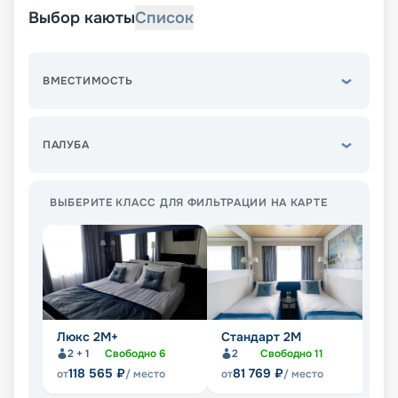
Выбор каюты
Список
ВМЕСТИМОСТЬ
ПАЛУБА
ВЫБЕРИТЕ КЛАСС ДЛЯ ФИЛЬТРАЦИИ НА КАРТЕ
Люкс 2М+
Стандарт 2M
С
2 + 1
Свободно
6
2
Свободно
11
Не
118 565
₽
81 769
₽
от
/ место
от
/ место