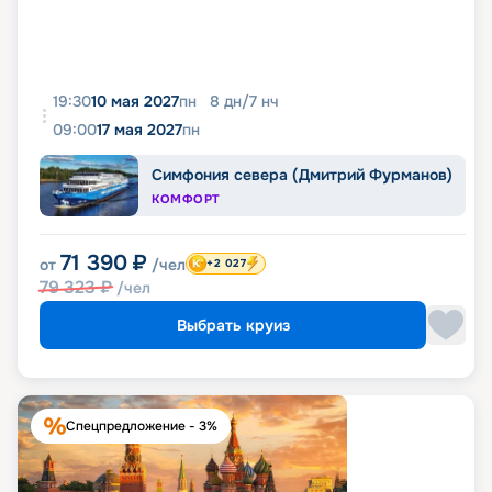
19:30
10 мая 2027
пн
8
дн
/
7
нч
09:00
17 мая 2027
пн
Симфония севера (Дмитрий Фурманов)
КОМФОРТ
71 390
₽
от
/чел
+2 027
79 323
₽
/чел
Выбрать круиз
Спецпредложение - 3%