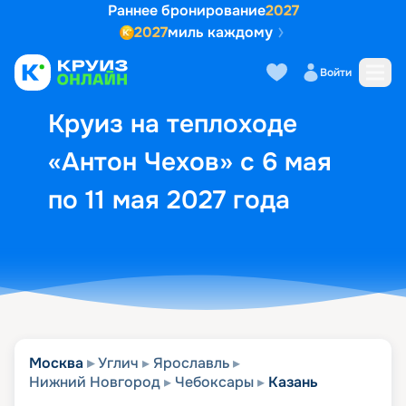
Раннее бронирование
2027
2027
миль каждому
Описание
Выбор кают
Маршрут и экск
Войти
Круиз на теплоходе
«Антон Чехов» с 6 мая
по 11 мая 2027 года
Москва
Углич
Ярославль
Нижний Новгород
Чебоксары
Казань