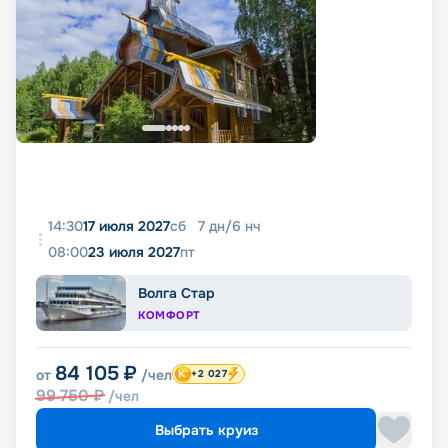
14:30
17 июля 2027
сб
7
дн
/
6
нч
08:00
23 июля 2027
пт
Волга Стар
КОМФОРТ
84 105
₽
от
/чел
+2 027
99 750
₽
/чел
Выбрать круиз