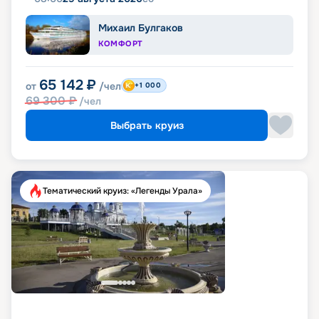
Михаил Булгаков
КОМФОРТ
65 142
₽
от
/чел
+1 000
69 300
₽
/чел
Выбрать круиз
Тематический круиз: «Легенды Урала»