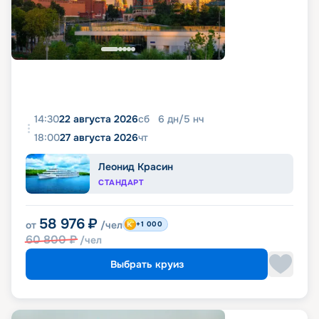
14:30
22 августа 2026
сб
6
дн
/
5
нч
18:00
27 августа 2026
чт
Леонид Красин
СТАНДАРТ
58 976
₽
от
/чел
+1 000
60 800
₽
/чел
Выбрать круиз