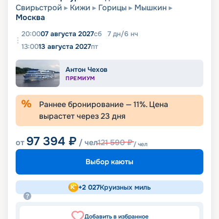
Свирьстрой
Кижи
Горицы
Мышкин
Москва
20:00
07 августа 2027
сб
7
дн
/
6
нч
13:00
13 августа 2027
пт
Антон Чехов
ПРЕМИУМ
Раннее бронирование —
11
%. Цена
вырастет через
23
дня
97 394
₽
от
/ чел
121 590
₽
/ чел
Выбор каюты
+
2 027
Круизных миль
Добавить в избранное