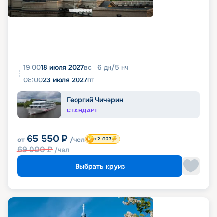
19:00
18 июля 2027
вс
6
дн
/
5
нч
08:00
23 июля 2027
пт
Георгий Чичерин
СТАНДАРТ
65 550
₽
от
/чел
+2 027
69 000
₽
/чел
Выбрать круиз