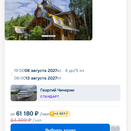
19:00
08 августа 2027
вс
6
дн
/
5
нч
08:00
13 августа 2027
пт
Георгий Чичерин
СТАНДАРТ
61 180
₽
от
/чел
+2 027
64 400
₽
/чел
Выбрать круиз