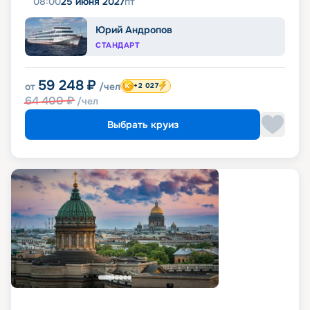
08:00
25 июня 2027
пт
Юрий Андропов
СТАНДАРТ
59 248
₽
от
/чел
+2 027
64 400
₽
/чел
Выбрать круиз