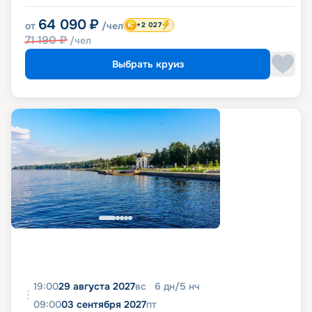
64 090
₽
от
/чел
+2 027
71 190
₽
/чел
Выбрать круиз
19:00
29 августа 2027
вс
6
дн
/
5
нч
09:00
03 сентября 2027
пт