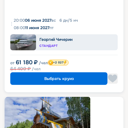
20:00
06 июня 2027
вс
6
дн
/
5
нч
08:00
11 июня 2027
пт
Георгий Чичерин
СТАНДАРТ
61 180
₽
от
/чел
+2 027
64 400
₽
/чел
Выбрать круиз