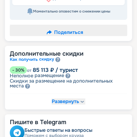
Моментально оповестим о снижении цены
Поделиться
Дополнительные скидки
скидку
Как получить
85 113
₽
/ турист
-
30
%
от
размещение
Неполное
Скидки за размещение на дополнительных
места
Развернуть
103 352
₽
/ турист
-
15
%
от
детям
Скидка
Пишите в Telegram
109 431
₽
/ турист
-
10
%
от
ветеранам
Скидка
Быстрые ответы на вопросы
семьям
Скидка многодетным
Поможем с выбором круиза