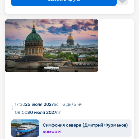
17:30
25 июля 2027
вс
6
дн
/
5
нч
09:00
30 июля 2027
пт
Симфония севера (Дмитрий Фурманов)
КОМФОРТ