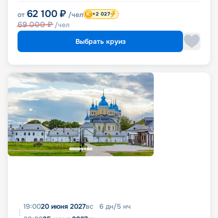
62 100
₽
от
/чел
+2 027
69 000
₽
/чел
Выбрать круиз
19:00
20 июня 2027
вс
6
дн
/
5
нч