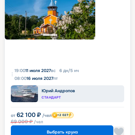
19:00
11 июля 2027
вс
6
дн
/
5
нч
08:00
16 июля 2027
пт
Юрий Андропов
СТАНДАРТ
62 100
₽
от
/чел
+2 027
69 000
₽
/чел
Выбрать круиз