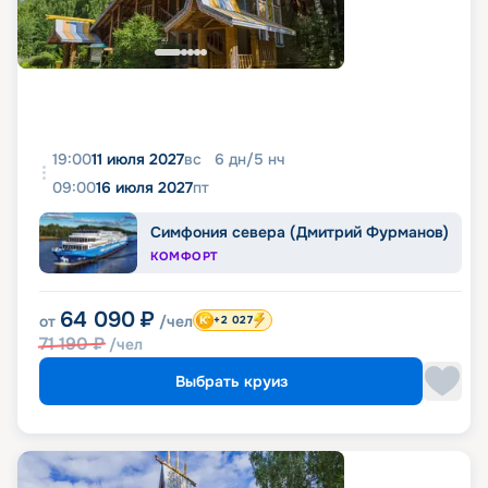
19:00
11 июля 2027
вс
6
дн
/
5
нч
09:00
16 июля 2027
пт
Симфония севера (Дмитрий Фурманов)
КОМФОРТ
64 090
₽
от
/чел
+2 027
71 190
₽
/чел
Выбрать круиз