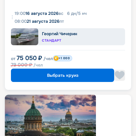
19:00
16 августа 2026
вс
6
дн
/
5
нч
08:00
21 августа 2026
пт
Георгий Чичерин
СТАНДАРТ
75 050
₽
от
/чел
+1 000
79 000
₽
/чел
Выбрать круиз