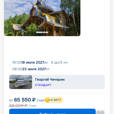
19:00
18 июля 2027
вс
6
дн
/
5
нч
08:00
23 июля 2027
пт
Георгий Чичерин
СТАНДАРТ
65 550
₽
от
/чел
+2 027
69 000
₽
/чел