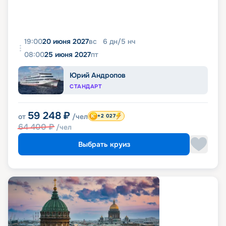
19:00
20 июня 2027
вс
6
дн
/
5
нч
08:00
25 июня 2027
пт
Юрий Андропов
СТАНДАРТ
59 248
₽
от
/чел
+2 027
64 400
₽
/чел
Выбрать круиз