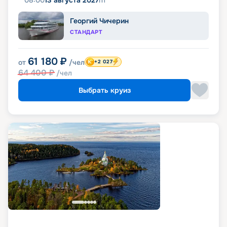
08:00
13 августа 2027
пт
Георгий Чичерин
СТАНДАРТ
61 180
₽
от
/чел
+2 027
64 400
₽
/чел
Выбрать круиз