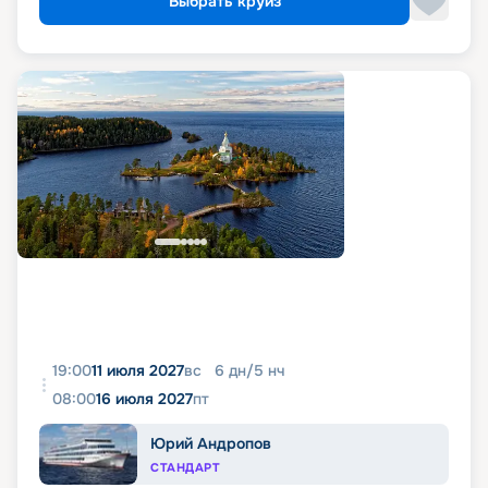
Выбрать круиз
19:00
11 июля 2027
вс
6
дн
/
5
нч
08:00
16 июля 2027
пт
Юрий Андропов
СТАНДАРТ