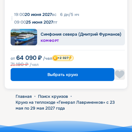
19:00
20 июня 2027
вс
6
дн
/
5
нч
09:00
25 июня 2027
пт
Симфония севера (Дмитрий Фурманов)
КОМФОРТ
64 090
₽
от
/чел
+2 027
71 190
₽
/чел
Выбрать круиз
Главная
•
Поиск круизов
•
Круиз на теплоходе «Генерал Лавриненков» с 23
мая по 29 мая 2027 года