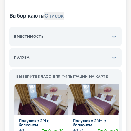
Выбор каюты
Список
ВМЕСТИМОСТЬ
ПАЛУБА
ВЫБЕРИТЕ КЛАСС ДЛЯ ФИЛЬТРАЦИИ НА КАРТЕ
Полулюкс 2М с
Полулюкс 2М+ с
Л
балконом
балконом
2
Свободно
26
2 + 1
Свободно
6