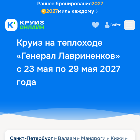
Раннее бронирование
2027
2027
миль каждому
Описание
Выбор кают
Маршрут и экск
Войти
Круиз на теплоходе
«Генерал Лавриненков»
с 23 мая по 29 мая 2027
года
Санкт-Петербург
Валаам
Мандроги
Кижи