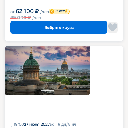
62 100
₽
от
/чел
+2 027
69 000
₽
/чел
Выбрать круиз
19:00
27 июня 2027
вс
6
дн
/
5
нч