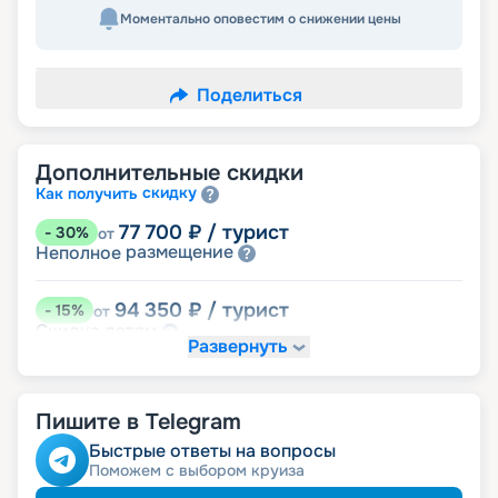
Моментально оповестим о снижении цены
Поделиться
Дополнительные скидки
скидку
Как получить
77 700
₽
/ турист
-
30
%
от
размещение
Неполное
94 350
₽
/ турист
-
15
%
от
детям
Скидка
Развернуть
99 900
₽
/ турист
-
10
%
от
пенсионерам
Скидка
Пишите в Telegram
ведомств
Скидка сотрудникам силовых
ветеранам
Скидка
Быстрые ответы на вопросы
семьям
Скидка многодетным
Поможем с выбором круиза