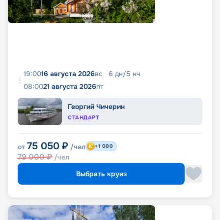
19:00
16 августа 2026
вс
6
дн
/
5
нч
08:00
21 августа 2026
пт
Георгий Чичерин
СТАНДАРТ
75 050
₽
от
/чел
+1 000
79 000
₽
/чел
Выбрать круиз