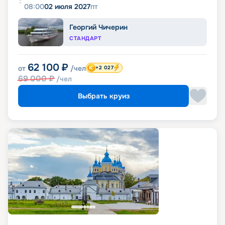
08:00
02 июля 2027
пт
Георгий Чичерин
СТАНДАРТ
62 100
₽
от
/чел
+2 027
69 000
₽
/чел
Выбрать круиз