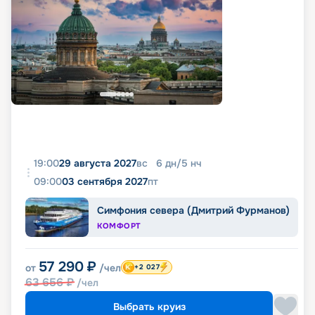
19:00
29 августа 2027
вс
6
дн
/
5
нч
09:00
03 сентября 2027
пт
Симфония севера (Дмитрий Фурманов)
КОМФОРТ
57 290
₽
от
/чел
+2 027
63 656
₽
/чел
Выбрать круиз