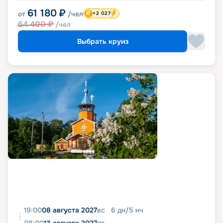
61 180
₽
от
/чел
+2 027
64 400
₽
/чел
Выбрать круиз
19:00
08 августа 2027
вс
6
дн
/
5
нч