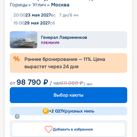
Горицы
Углич
Москва
20:00
23 мая 2027
вс
7
дн
/
6
нч
15:00
29 мая 2027
сб
Генерал Лавриненков
ПРЕМИУМ
Раннее бронирование —
11
%. Цена
вырастет через
24
дня
98 790
₽
от
/ чел
111 000
₽
/ чел
Выбор каюты
+
2 027
Круизных миль
Добавить в избранное