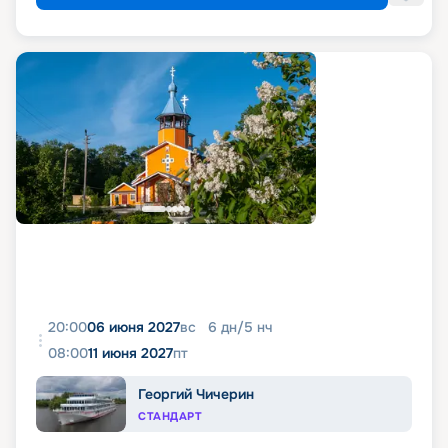
20:00
06 июня 2027
вс
6
дн
/
5
нч
08:00
11 июня 2027
пт
Георгий Чичерин
СТАНДАРТ