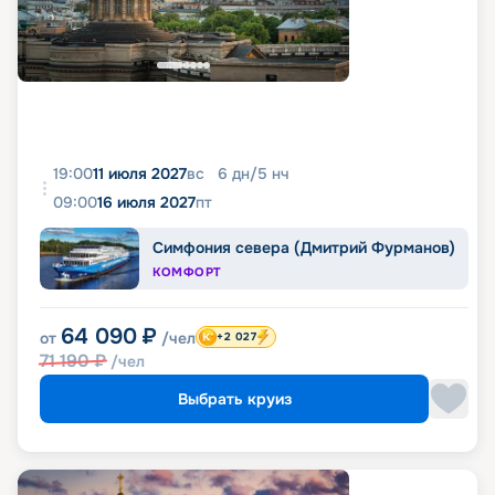
19:00
11 июля 2027
вс
6
дн
/
5
нч
09:00
16 июля 2027
пт
Симфония севера (Дмитрий Фурманов)
КОМФОРТ
64 090
₽
от
/чел
+2 027
71 190
₽
/чел
Выбрать круиз