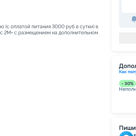
о (с оплатой питания 3000 руб в сутки) в
кс 2М+ с размещением на дополнительном
Допо
Как пол
-
30
%
Непол
-
15
%
Скидк
-
10
%
Пишит
Скидк