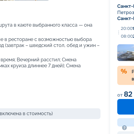
+
26
фотографий
Санкт-
Петро
Санкт-
рута в каюте выбранного класса — она
20:00
08:00
е в ресторане с возможностью выбора
 (завтрак – шведский стол, обед и ужин –
е время; Вечерний расстил; Смена
амках круиза длиннее 7 дней); Смена
82
от
включена в стоимость)