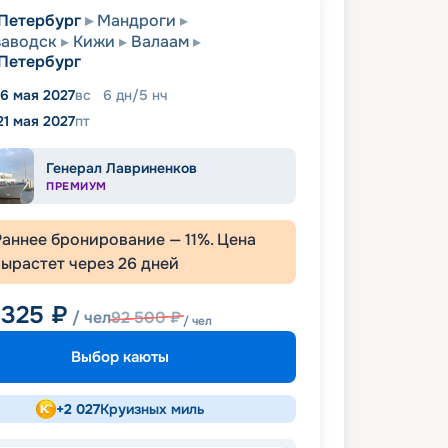
Петербург
Мандроги
заводск
Кижи
Валаам
Петербург
16 мая 2027
вс
6
дн
/
5
нч
21 мая 2027
пт
Генерал Лавриненков
ПРЕМИУМ
Раннее бронирование —
11
%. Цена
вырастет через
26
дней
 325
₽
/ чел
92 500
₽
/ чел
Выбор каюты
+
2 027
Круизных миль