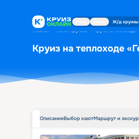
Описание
Выбор кают
Маршрут и экску
Река
Море
Ж/д круизы
Главная
•
Поиск круизов
•
Круиз на теплоходе 
Круиз на теплоходе «Г
Описание
Выбор кают
Маршрут и экску