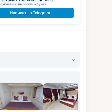
ведомств
 сотрудникам силовых
Поможем с выбором круиза
ветеранам
а
семьям
а многодетным
Написать в Telegram