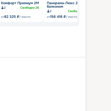
Комфорт Премиум 2М
Панорама-Люкс 2M с
балконом
2
Свободно
26
2
Свободно
2
82 325
₽
156 418
₽
от
/ место
от
/ место
Петербург
Мандроги
заводск
Кижи
Валаам
Петербург
16 мая 2027
вс
6
дн
/
5
нч
21 мая 2027
пт
Генерал Лавриненков