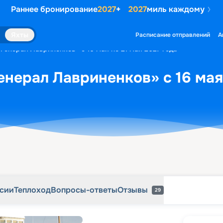
Раннее бронирование
2027
+
2027
миль каждому
рсии
Теплоход
Вопросы-ответы
Отзывы
29
Яхты
Расписание отправлений
А
«Генерал Лавриненков» с 16 мая по 21 мая 2027 года
енерал Лавриненков» с 16 мая 
рсии
Теплоход
Вопросы-ответы
Отзывы
29