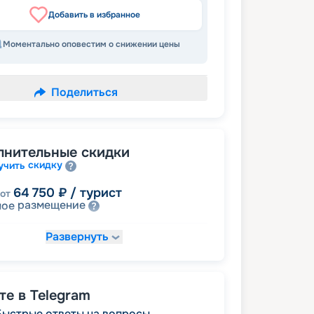
Добавить в избранное
Моментально оповестим о снижении цены
Поделиться
лнительные скидки
скидку
учить
64 750
₽
/ турист
от
размещение
ное
Развернуть
78 625
₽
/ турист
от
детям
а
83 250
₽
/ турист
от
е в Telegram
пенсионерам
а
Быстрые ответы на вопросы