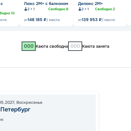
 с
Люкс 2М+ с балконом
Делюкс 2М+
2 + 1
Свободно
8
2 + 1
Свободно
2
бодно
10
148 185
₽
139 953
₽
есто
от
/ место
от
/ место
000
000
Каюта свободна
Каюта занята
Санкт-
Петро
Санкт-
05.2027
,
Воскресенье
20:00
-Петербург
08:00
ИЕ