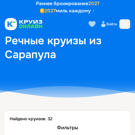
Раннее бронирование
2027
2027
миль каждому
Войти
ГЛАВНАЯ
•
ПОПУЛЯРНЫЕ НАПРАВЛЕНИЯ
•
РЕЧНЫЕ КРУИЗЫ ИЗ САРАПУЛА
Речные круизы из
Сарапула
Найдено круизов:
32
Фильтры