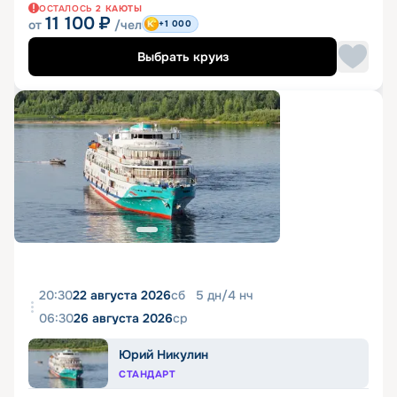
ОСТАЛОСЬ
2
КАЮТЫ
11 100
₽
от
/чел
+1 000
Выбрать круиз
20:30
22 августа 2026
сб
5
дн
/
4
нч
06:30
26 августа 2026
ср
Юрий Никулин
СТАНДАРТ