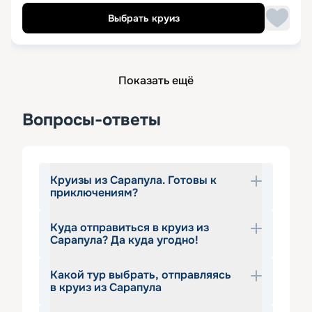
Выбрать круиз
Показать ещё
Вопросы-ответы
Круизы из Сарапула. Готовы к
приключениям?
Куда отправиться в круиз из
Речные круизы из Сарапула 
Сарапула? Да куда угодно!
расширяют горизонты открытий, 
которые можно сделать, выбрав для 
Какой тур выбрать, отправляясь
Круизы по Каме из Сарапула 
своего путешествия водный путь. Из 
в круиз из Сарапула
включают в себя не только туры по 
этого небольшого городка с богатой 
названной реке. Также при желании 