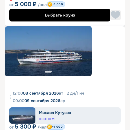
5 000
₽
от
/чел
+1 000
Выбрать круиз
12:00
08 сентября 2026
вт
2
дн
/
1
нч
09:00
09 сентября 2026
ср
Михаил Кутузов
ЭКОНОМ
5 300
₽
от
/чел
+1 000