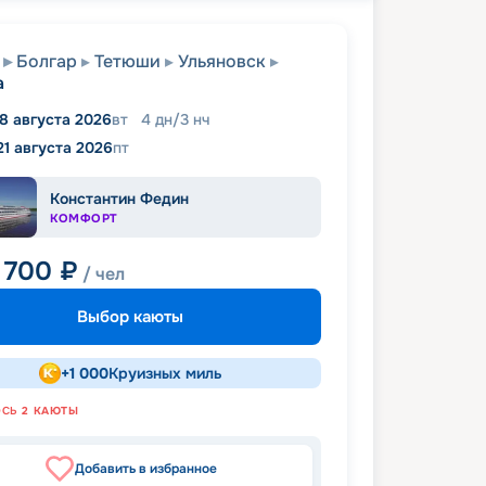
Болгар
Тетюши
Ульяновск
а
18 августа 2026
вт
4
дн
/
3
нч
21 августа 2026
пт
Константин Федин
КОМФОРТ
 700
₽
/ чел
Выбор каюты
+
1 000
Круизных миль
ОСЬ
2
КАЮТЫ
Добавить в избранное