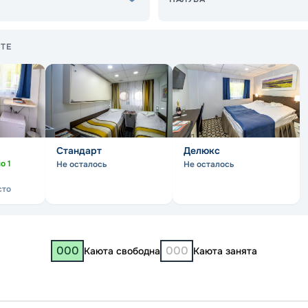
ТЕ
Стандарт
Делюкс
но
1
Не осталось
Не осталось
сто
000
000
Каюта свободна
Каюта занята