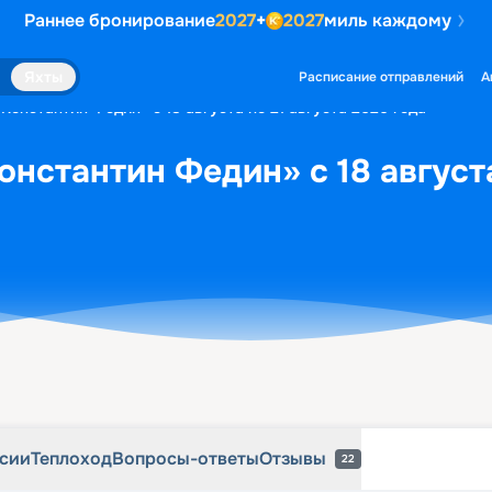
Раннее бронирование
2027
+
2027
миль каждому
рсии
Теплоход
Вопросы-ответы
Отзывы
22
Яхты
Расписание отправлений
А
Константин Федин» с 18 августа по 21 августа 2026 года
онстантин Федин» с 18 августа
рсии
Теплоход
Вопросы-ответы
Отзывы
22