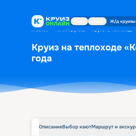
Описание
Выбор кают
Маршрут и экску
Река
Море
Ж/д круизы
Главная
•
Поиск круизов
•
Круиз на теплоходе «
Круиз на теплоходе «К
года
Описание
Выбор кают
Маршрут и экску