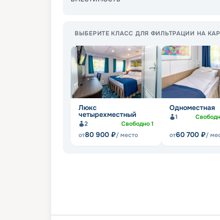
ВЫБЕРИТЕ КЛАСС ДЛЯ ФИЛЬТРАЦИИ НА КАР
Люкс
Одноместная
четырехместный
1
Свобод
2
Свободно
1
80 900
₽
60 700
₽
от
/ место
от
/ ме