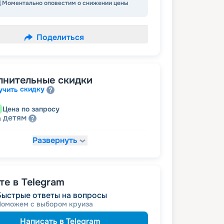
Моментально оповестим о снижении цены
Поделиться
лнительные скидки
скидку
учить
Цена по запросу
детям
а
Развернуть
8 973
₽
/ турист
т
пенсионерам
а
е в Telegram
Быстрые ответы на вопросы
Поможем с выбором круиза
Написать в Telegram