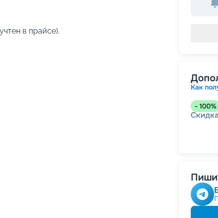
учтен в прайсе).
Допо
Как пол
-
100
%
Скидк
-
5
%
о
Скидк
Пишит