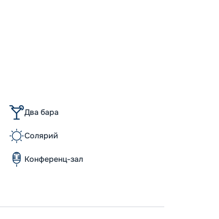
-
5
%
о
Скидк
Пишит
Два бара
Солярий
Конференц-зал