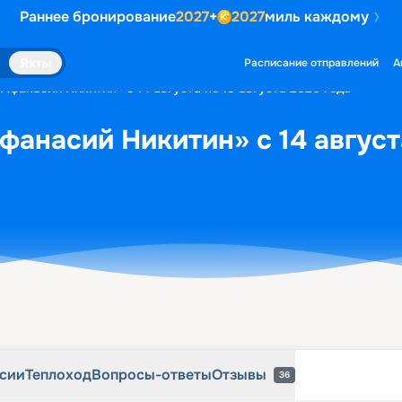
Раннее бронирование
2027
+
2027
миль каждому
рсии
Теплоход
Вопросы-ответы
Отзывы
36
Яхты
Расписание отправлений
А
Афанасий Никитин» с 14 августа по 15 августа 2026 года
фанасий Никитин» с 14 августа
рсии
Теплоход
Вопросы-ответы
Отзывы
36