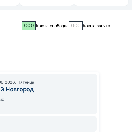
000
000
Каюта свободна
Каюта занята
Нижни
08:30
08.2026
,
Пятница
04:00
й Новгород
ИЕ
9 
от