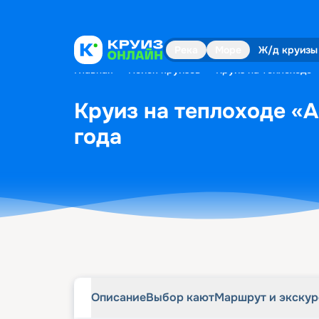
Описание
Выбор кают
Маршрут и экску
Река
Море
Ж/д круизы
Главная
•
Поиск круизов
•
Круиз на теплоходе «
Круиз на теплоходе «А
года
Описание
Выбор кают
Маршрут и экску