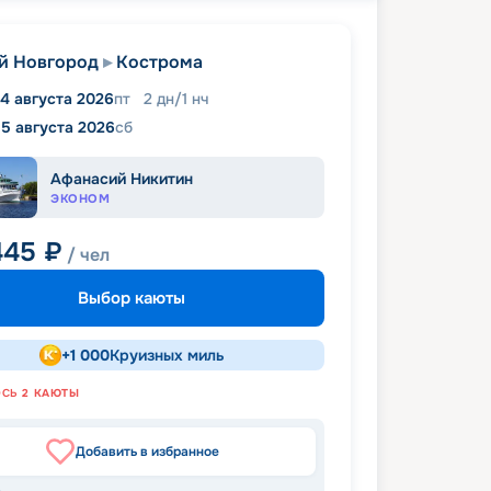
й Новгород
Кострома
14 августа 2026
пт
2
дн
/
1
нч
15 августа 2026
сб
Афанасий Никитин
ЭКОНОМ
445
₽
/ чел
Выбор каюты
+
1 000
Круизных миль
ОСЬ
2
КАЮТЫ
Добавить в избранное