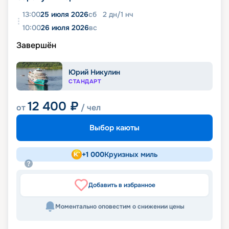
13:00
25 июля 2026
сб
2
дн
/
1
нч
10:00
26 июля 2026
вс
Завершён
Юрий Никулин
СТАНДАРТ
12 400
₽
от
/ чел
Выбор каюты
+
1 000
Круизных миль
Добавить в избранное
Моментально оповестим о снижении цены