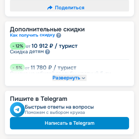
Поделиться
Дополнительные скидки
скидку
Как получить
10 912
₽
/ турист
-
12
%
от
детям
Скидка
11 780
₽
/ турист
-
5
%
от
Скидка на юбилей свадьбы, кратный 5-ти
Развернуть
годам
именинникам
Скидка
пенсионерам
Скидка
Пишите в Telegram
Быстрые ответы на вопросы
Поможем с выбором круиза
Написать в Telegram