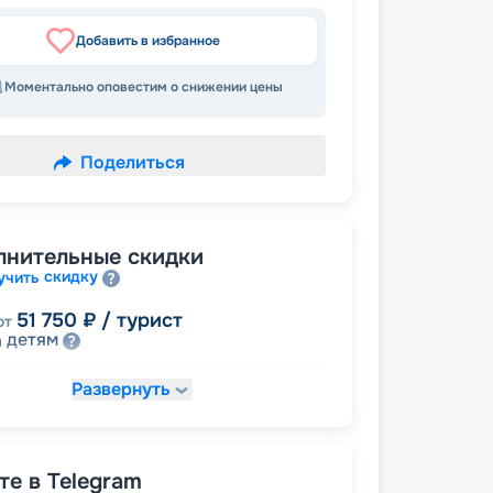
Добавить в избранное
Моментально оповестим о снижении цены
Поделиться
лнительные скидки
скидку
учить
51 750
₽
/ турист
от
детям
а
Развернуть
54 625
₽
/ турист
т
пенсионерам
а
е в Telegram