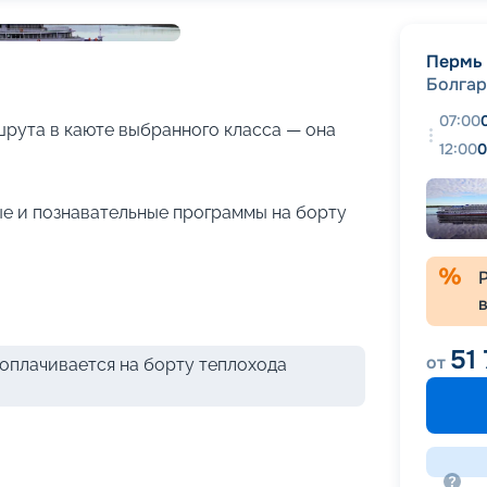
+
24
фотографий
Пермь
Болгар
07:00
рута в каюте выбранного класса — она
12:00
0
е и познавательные программы на борту
51
от
оплачивается на борту теплохода