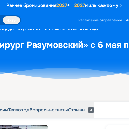
Раннее бронирование
2027
+
2027
миль каждому
рсии
Теплоход
Вопросы-ответы
Отзывы
3
Яхты
Расписание отправлений
А
«Хирург Разумовский» с 6 мая по 13 мая 2027 года
ирург Разумовский» с 6 мая п
рсии
Теплоход
Вопросы-ответы
Отзывы
3