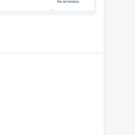
Не осталось
Казань
Самара
Тетюши
Пермь
06 мая 2027
чт
8
дн
/
7
нч
3 мая 2027
чт
Хирург Разумовский
СТАНДАРТ
Раннее бронирование —
10
%. Цена
вырастет через
24
дня