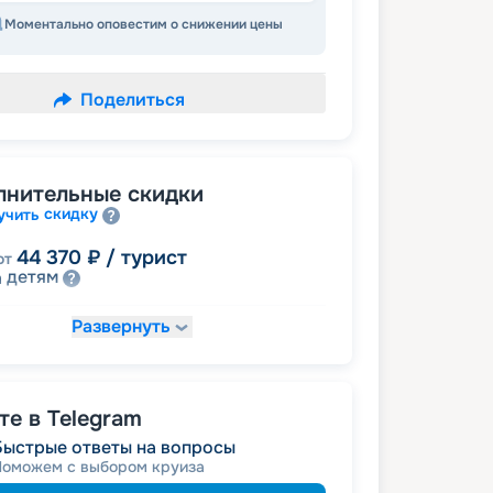
Моментально оповестим о снижении цены
Поделиться
лнительные скидки
скидку
учить
44 370
₽
/ турист
от
детям
а
Развернуть
46 835
₽
/ турист
т
пенсионерам
а
е в Telegram
Быстрые ответы на вопросы
Поможем с выбором круиза