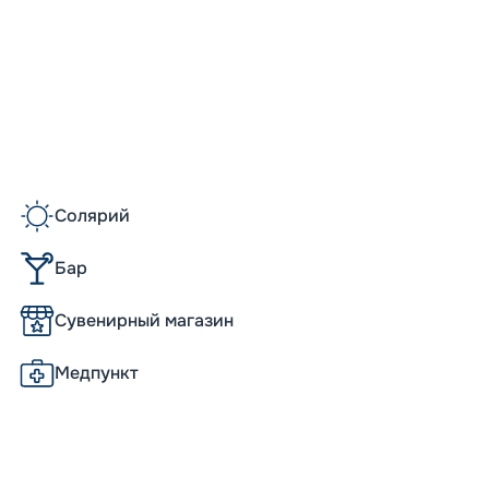
44
от
Солярий
Бар
Сувенирный магазин
Медпункт
Допо
Как пол