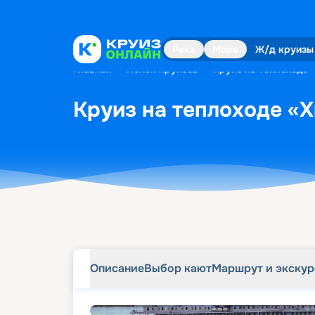
Описание
Выбор кают
Маршрут и экску
Река
Море
Ж/д круизы
Главная
•
Поиск круизов
•
Круиз на теплоходе 
Круиз на теплоходе «Х
Описание
Выбор кают
Маршрут и экску