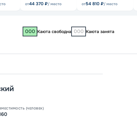
44 370
₽
54 810
₽
сто
от
/ место
от
/ место
000
000
Каюта свободна
Каюта занята
Пермь
07:00
ский
12:00
1
ВМЕСТИМОСТЬ (ЧЕЛОВЕК)
160