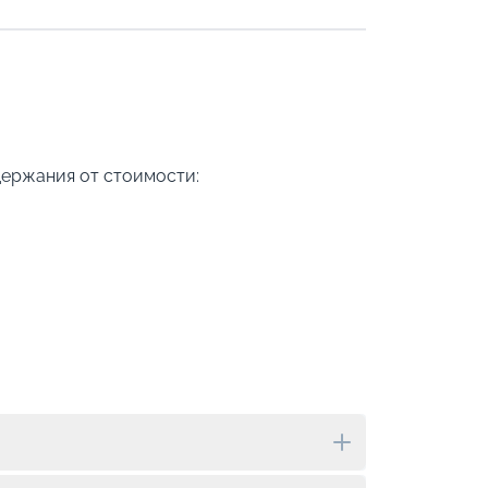
-
10
%
Скидк
-
5
%
о
Скидк
Пишит
держания от стоимости: