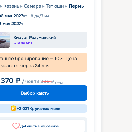
Казань
Самара
Тетюши
Пермь
06 мая 2027
чт
8
дн
/
7
нч
3 мая 2027
чт
Хирург Разумовский
СТАНДАРТ
Раннее бронирование —
10
%. Цена
вырастет через
24
дня
 370
₽
/ чел
49 300
₽
/ чел
Выбор каюты
+
2 027
Круизных миль
Добавить в избранное