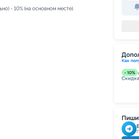
но) - 10% (на основном месте).
Допо
Как пол
-
10
%
Скидк
-
5
%
о
Скидк
Пишит