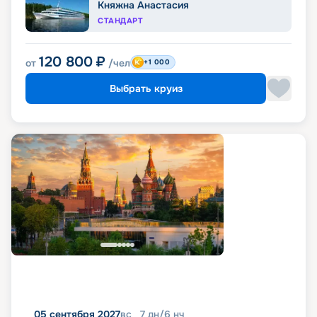
Княжна Анастасия
СТАНДАРТ
120 800
₽
от
/чел
+1 000
Выбрать круиз
05 сентября 2027
вс
7
дн
/
6
нч