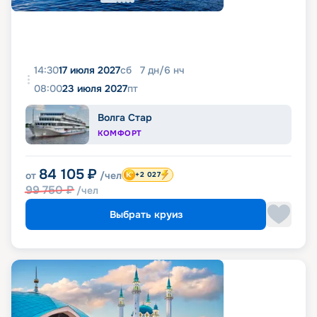
14:30
17 июля 2027
сб
7
дн
/
6
нч
08:00
23 июля 2027
пт
Волга Стар
КОМФОРТ
84 105
₽
от
/чел
+2 027
99 750
₽
/чел
Выбрать круиз