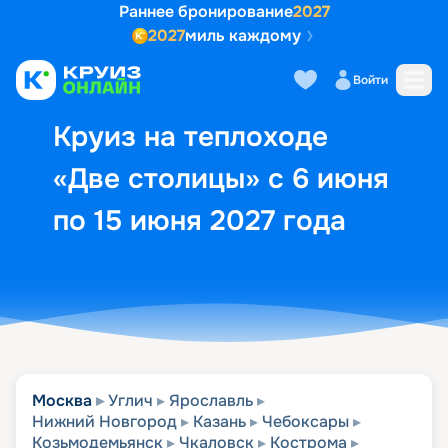
Раннее бронирование
2027
2027
миль каждому
Описание
Выбор кают
Маршрут и экск
Войти
Круиз на теплоходе
«Две столицы» с 6 июня
по 15 июня 2027 года
Москва
Углич
Ярославль
Нижний Новгород
Казань
Чебоксары
Козьмодемьянск
Чкаловск
Кострома