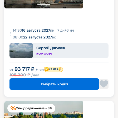
14:30
16 августа 2027
пн
7
дн
/
6
нч
08:00
22 августа 2027
вс
Сергей Дягилев
КОМФОРТ
93 717
₽
от
/чел
+2 027
105 300
₽
/чел
Выбрать круиз
Спецпредложение - 3%