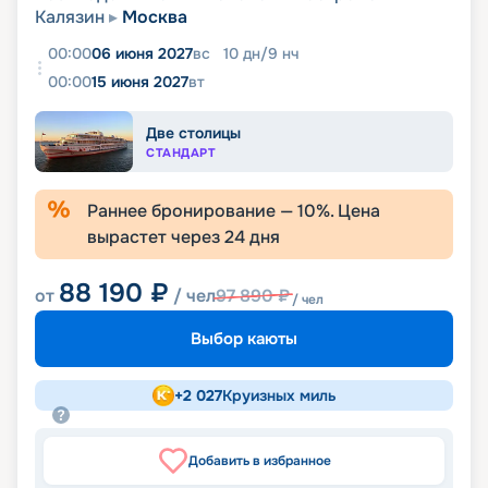
Калязин
Москва
00:00
06 июня 2027
вс
10
дн
/
9
нч
00:00
15 июня 2027
вт
Две столицы
СТАНДАРТ
Раннее бронирование —
10
%. Цена
вырастет через
24
дня
88 190
₽
от
/ чел
97 890
₽
/ чел
Выбор каюты
+
2 027
Круизных миль
Добавить в избранное