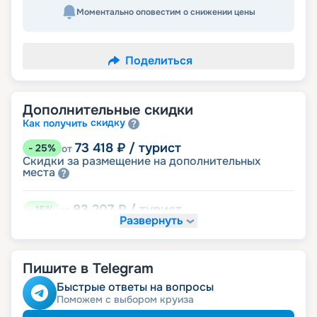
Моментально оповестим о снижении цены
Поделиться
Дополнительные скидки
скидку
Как получить
73 418
₽
/ турист
-
25
%
от
Скидки за размещение на дополнительных
места
83 207
₽
/ турист
-
15
%
от
Развернуть
детям
Скидка
92 996
₽
/ турист
-
5
%
от
Пишите в Telegram
именинникам
Скидка
пенсионерам
Скидка
Быстрые ответы на вопросы
Поможем с выбором круиза