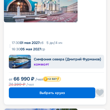
17:30
01 мая 2027
сб
5
дн
/
4
нч
16:30
05 мая 2027
ср
Симфония севера (Дмитрий Фурманов)
КОМФОРТ
66 990
₽
от
/чел
+2 027
74 390
₽
/чел
Выбрать круиз