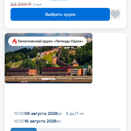
69 300
₽
/чел
Выбрать круиз
Тематический круиз: «Легенды Урала»
10:00
09 августа 2026
вс
8
дн
/
7
нч
10:00
16 августа 2026
вс