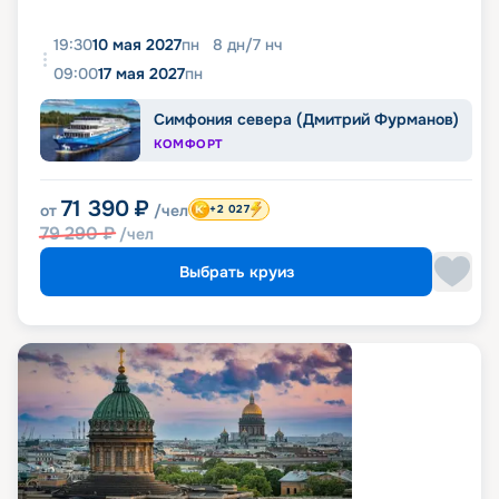
19:30
10 мая 2027
пн
8
дн
/
7
нч
09:00
17 мая 2027
пн
Симфония севера (Дмитрий Фурманов)
КОМФОРТ
71 390
₽
от
/чел
+2 027
79 290
₽
/чел
Выбрать круиз