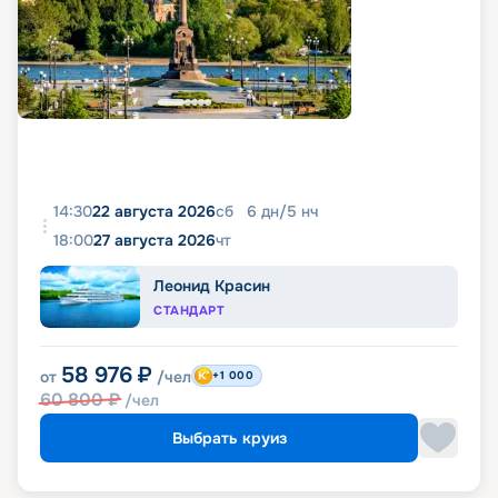
14:30
22 августа 2026
сб
6
дн
/
5
нч
18:00
27 августа 2026
чт
Леонид Красин
СТАНДАРТ
58 976
₽
от
/чел
+1 000
60 800
₽
/чел
Выбрать круиз