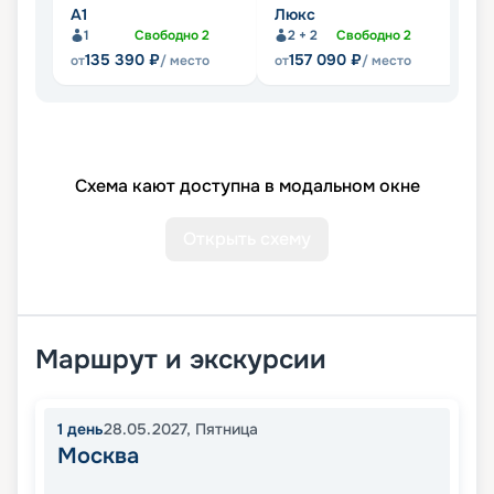
А1
Люкс
П
1
Свободно
2
2 + 2
Свободно
2
135 390
₽
157 090
₽
от
/ место
от
/ место
от
Схема кают доступна в модальном окне
Открыть схему
Маршрут и экскурсии
1
день
28.05.2027
,
Пятница
Москва