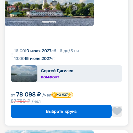
16:00
10 июля 2027
сб
6
дн
/
5
нч
13:00
15 июля 2027
чт
Сергей Дягилев
КОМФОРТ
78 098
₽
от
/чел
+2 027
87 750
₽
/чел
Выбрать круиз