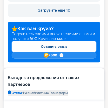
Загрузить ещё 10
Как вам круиз?
Поделитесь своими впечатлениями с нами и
получите
500
Круизных миль
Оставить отзыв
+
500
Выгодные предложения от наших
партнеров
🏨
✈️
🚗
Отели
Авиабилеты
Трансферы