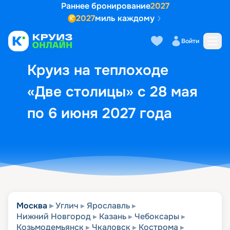
Раннее бронирование
2027
2027
миль каждому
Описание
Выбор кают
Маршрут и экск
Войти
Круиз на теплоходе
«Две столицы» с 28 мая
по 6 июня 2027 года
Москва
Углич
Ярославль
Нижний Новгород
Казань
Чебоксары
Козьмодемьянск
Чкаловск
Кострома