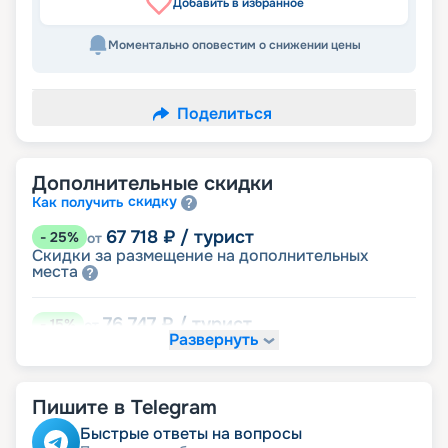
Добавить в избранное
Моментально оповестим о снижении цены
Поделиться
Дополнительные скидки
скидку
Как получить
67 718
₽
/ турист
-
25
%
от
Скидки за размещение на дополнительных
места
76 747
₽
/ турист
-
15
%
от
Развернуть
детям
Скидка
85 776
₽
/ турист
-
5
%
от
Пишите в Telegram
именинникам
Скидка
пенсионерам
Скидка
Быстрые ответы на вопросы