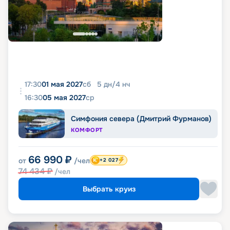
17:30
01 мая 2027
сб
5
дн
/
4
нч
16:30
05 мая 2027
ср
Симфония севера (Дмитрий Фурманов)
КОМФОРТ
66 990
₽
от
/чел
+2 027
74 434
₽
/чел
Выбрать круиз