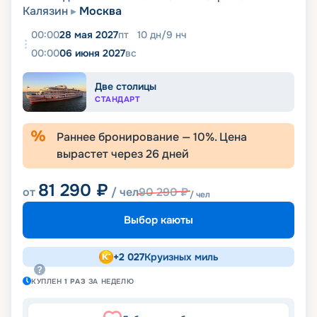
Калязин
Москва
00:00
28 мая 2027
пт
10
дн
/
9
нч
00:00
06 июня 2027
вс
Две столицы
СТАНДАРТ
Раннее бронирование —
10
%. Цена
вырастет через
26
дней
81 290
₽
от
/ чел
90 290
₽
/ чел
Выбор каюты
+
2 027
Круизных миль
КУПЛЕН
1
РАЗ
ЗА НЕДЕЛЮ