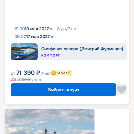
19:30
10 мая 2027
пн
8
дн
/
7
нч
09:00
17 мая 2027
пн
Симфония севера (Дмитрий Фурманов)
КОМФОРТ
71 390
₽
от
/чел
+2 027
79 323
₽
/чел
Выбрать круиз