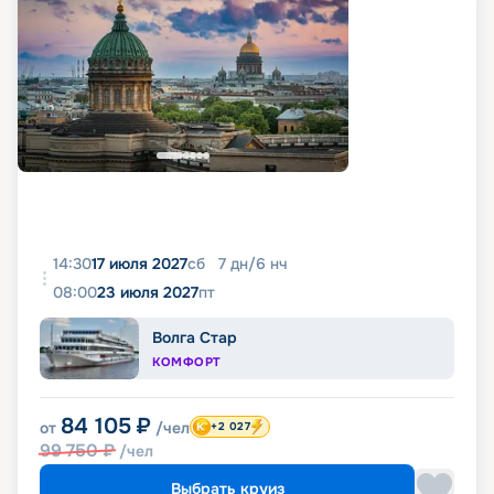
14:30
17 июля 2027
сб
7
дн
/
6
нч
08:00
23 июля 2027
пт
Волга Стар
КОМФОРТ
84 105
₽
от
/чел
+2 027
99 750
₽
/чел
Выбрать круиз