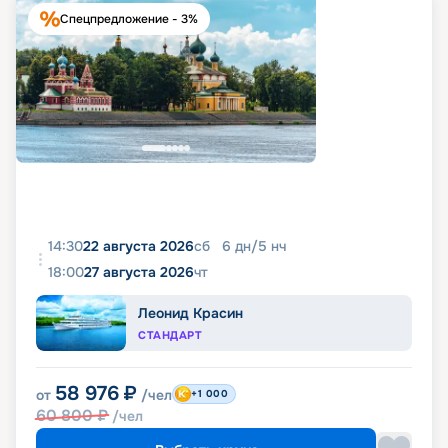
Спецпредложение - 3%
14:30
22 августа 2026
сб
6
дн
/
5
нч
18:00
27 августа 2026
чт
Леонид Красин
СТАНДАРТ
58 976
₽
от
/чел
+1 000
60 800
₽
/чел